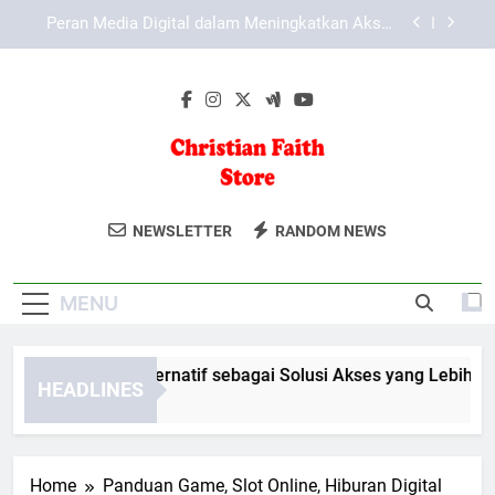
Skip
Peran Media Digital dalam Meningkatkan Akses
Informasi Global
to
content
Login Tiara4D dan Cara Mengatasi Kendala Akses
Akun Pengguna
Sistem Monitoring Performa pada Lebah4D:
Strategi Menjaga Stabilitas dan Keandalan
Platform
LAE138 Link Alternatif sebagai Solusi Akses yang
Lebih Fleksibel dan Aman
Christian Faith
Peran Media Digital dalam Meningkatkan Akses
Temukan Berbagai Produk Inspiratif
Informasi Global
NEWSLETTER
RANDOM NEWS
Store
Yang Mendukung Iman Kristen Anda Di
Login Tiara4D dan Cara Mengatasi Kendala Akses
Christian Faith Store.
Akun Pengguna
MENU
Sistem Monitoring Performa pada Lebah4D:
Strategi Menjaga Stabilitas dan Keandalan
Platform
LAE138 Link Alternatif sebagai Solusi Akses yang Lebih Flek
HEADLINES
3 Months Ago
Home
Panduan Game, Slot Online, Hiburan Digital