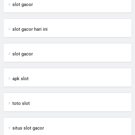
slot gacor
slot gacor hari ini
slot gacor
apk slot
toto slot
situs slot gacor