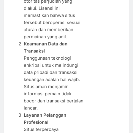
otoritas perjudian yang
diakui. Lisensi ini
memastikan bahwa situs
tersebut beroperasi sesuai
aturan dan memberikan
permainan yang adil.
Keamanan Data dan
Transaksi
Penggunaan teknologi
enkripsi untuk melindungi
data pribadi dan transaksi
keuangan adalah hal wajib.
Situs aman menjamin
informasi pemain tidak
bocor dan transaksi berjalan
lancar.
Layanan Pelanggan
Profesional
Situs terpercaya