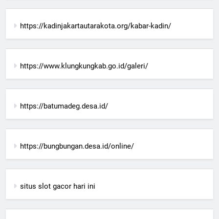
https://kadinjakartautarakota.org/kabar-kadin/
https://www.klungkungkab.go.id/galeri/
https://batumadeg.desa.id/
https://bungbungan.desa.id/online/
situs slot gacor hari ini