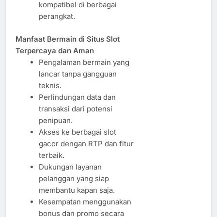
kompatibel di berbagai
perangkat.
Manfaat Bermain di Situs Slot
Terpercaya dan Aman
Pengalaman bermain yang
lancar tanpa gangguan
teknis.
Perlindungan data dan
transaksi dari potensi
penipuan.
Akses ke berbagai slot
gacor dengan RTP dan fitur
terbaik.
Dukungan layanan
pelanggan yang siap
membantu kapan saja.
Kesempatan menggunakan
bonus dan promo secara