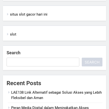
situs slot gacor hari ini
slot
Search
SEARCH
Recent Posts
LAE138 Link Alternatif sebagai Solusi Akses yang Lebih
Fleksibel dan Aman
Peran Media Digital dalam Meningkatkan Akses