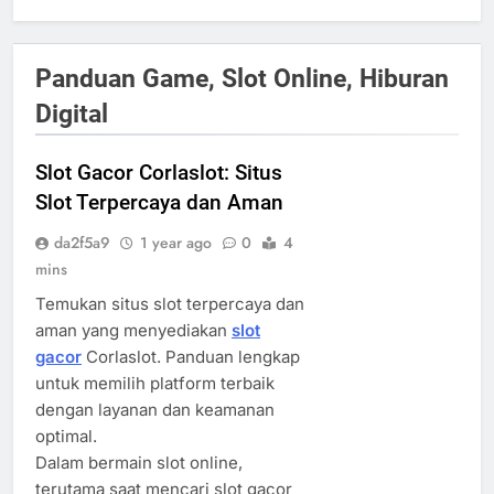
Panduan Game, Slot Online, Hiburan
Digital
Slot Gacor Corlaslot: Situs
Slot Terpercaya dan Aman
da2f5a9
1 year ago
0
4
mins
Temukan situs slot terpercaya dan
aman yang menyediakan
slot
gacor
Corlaslot. Panduan lengkap
untuk memilih platform terbaik
dengan layanan dan keamanan
optimal.
Dalam bermain slot online,
terutama saat mencari slot gacor