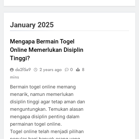
January 2025
Mengapa Bermain Togel
Online Memerlukan Disiplin
Tinggi?
da2f5a9
2 years ago
0
8
mins
Bermain togel online memang
menarik, namun memerlukan
disiplin tinggi agar tetap aman dan
menguntungkan. Temukan alasan
mengapa disiplin penting dalam
permainan togel online.
Togel online telah menjadi pilihan
populer bagi banyak orang yang