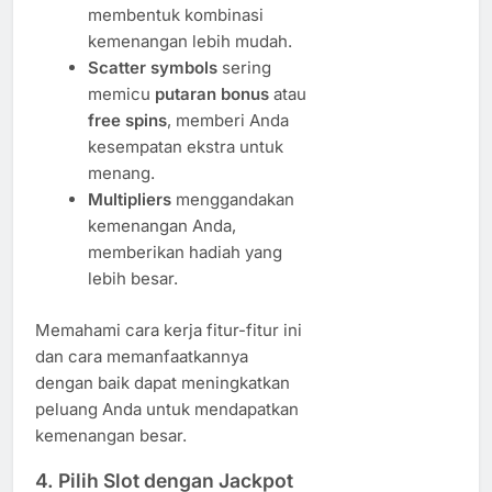
membentuk kombinasi
kemenangan lebih mudah.
Scatter symbols
sering
memicu
putaran bonus
atau
free spins
, memberi Anda
kesempatan ekstra untuk
menang.
Multipliers
menggandakan
kemenangan Anda,
memberikan hadiah yang
lebih besar.
Memahami cara kerja fitur-fitur ini
dan cara memanfaatkannya
dengan baik dapat meningkatkan
peluang Anda untuk mendapatkan
kemenangan besar.
4.
Pilih Slot dengan Jackpot