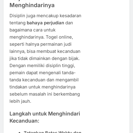
Menghindarinya
Disiplin juga mencakup kesadaran
tentang
bahaya perjudian
dan
bagaimana cara untuk
menghindarinya. Togel online,
seperti halnya permainan judi
lainnya, bisa membuat kecanduan
jika tidak dimainkan dengan bijak.
Dengan memiliki disiplin tinggi,
pemain dapat mengenali tanda-
tanda kecanduan dan mengambil
tindakan untuk menghindarinya
sebelum masalah ini berkembang
lebih jauh.
Langkah untuk Menghindari
Kecanduan:
Tetapkan Batas Waktu dan