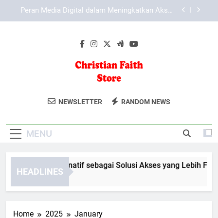
Skip
Login Tiara4D dan Cara Mengatasi Kendala Akses
to
Akun Pengguna
content
Sistem Monitoring Performa pada Lebah4D:
Strategi Menjaga Stabilitas dan Keandalan
Platform
LAE138 Link Alternatif sebagai Solusi Akses yang
Lebih Fleksibel dan Aman
Peran Media Digital dalam Meningkatkan Akses
Informasi Global
Christian Faith
Temukan Berbagai Produk Inspiratif
Login Tiara4D dan Cara Mengatasi Kendala Akses
NEWSLETTER
RANDOM NEWS
Akun Pengguna
Store
Yang Mendukung Iman Kristen Anda Di
Sistem Monitoring Performa pada Lebah4D:
Christian Faith Store.
Strategi Menjaga Stabilitas dan Keandalan
MENU
Platform
AE138 Link Alternatif sebagai Solusi Akses yang Lebih Fleksi
HEADLINES
Months Ago
Home
2025
January