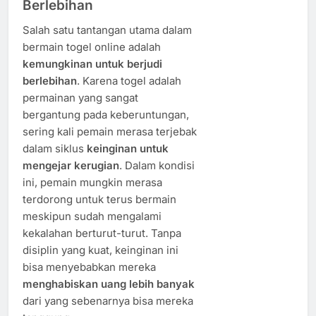
Berlebihan
Salah satu tantangan utama dalam
bermain togel online adalah
kemungkinan untuk berjudi
berlebihan
. Karena togel adalah
permainan yang sangat
bergantung pada keberuntungan,
sering kali pemain merasa terjebak
dalam siklus
keinginan untuk
mengejar kerugian
. Dalam kondisi
ini, pemain mungkin merasa
terdorong untuk terus bermain
meskipun sudah mengalami
kekalahan berturut-turut. Tanpa
disiplin yang kuat, keinginan ini
bisa menyebabkan mereka
menghabiskan uang lebih banyak
dari yang sebenarnya bisa mereka