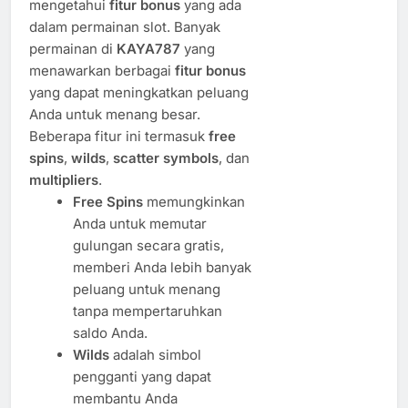
mengetahui
fitur bonus
yang ada
dalam permainan slot. Banyak
permainan di
KAYA787
yang
menawarkan berbagai
fitur bonus
yang dapat meningkatkan peluang
Anda untuk menang besar.
Beberapa fitur ini termasuk
free
spins
,
wilds
,
scatter symbols
, dan
multipliers
.
Free Spins
memungkinkan
Anda untuk memutar
gulungan secara gratis,
memberi Anda lebih banyak
peluang untuk menang
tanpa mempertaruhkan
saldo Anda.
Wilds
adalah simbol
pengganti yang dapat
membantu Anda