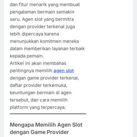
dan fitur menarik yang membuat
pengalaman bermain semakin
seru. Agen slot yang bermitra
dengan provider terkenal juga
lebih dipercaya karena
menunjukkan komitmen mereka
dalam memberikan layanan terbaik
kepada pemain.
Artikel ini akan membahas
pentingnya memilih
agen slot
dengan game provider terkenal,
daftar provider terkemuka,
keuntungan bermain di agen
tersebut, dan cara memilih
platform yang terpercaya.
Mengapa Memilih Agen Slot
dengan Game Provider