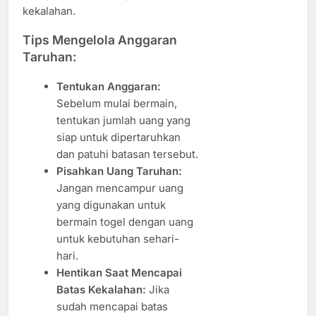
kekalahan.
Tips Mengelola Anggaran
Taruhan:
Tentukan Anggaran:
Sebelum mulai bermain,
tentukan jumlah uang yang
siap untuk dipertaruhkan
dan patuhi batasan tersebut.
Pisahkan Uang Taruhan:
Jangan mencampur uang
yang digunakan untuk
bermain togel dengan uang
untuk kebutuhan sehari-
hari.
Hentikan Saat Mencapai
Batas Kekalahan:
Jika
sudah mencapai batas