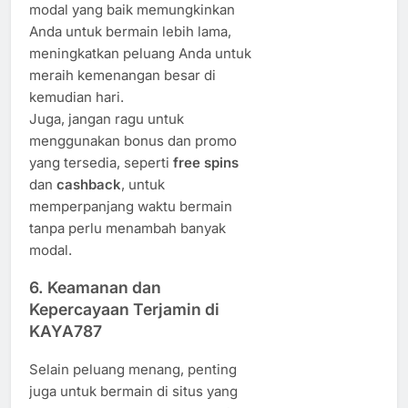
modal yang baik memungkinkan
Anda untuk bermain lebih lama,
meningkatkan peluang Anda untuk
meraih kemenangan besar di
kemudian hari.
Juga, jangan ragu untuk
menggunakan bonus dan promo
yang tersedia, seperti
free spins
dan
cashback
, untuk
memperpanjang waktu bermain
tanpa perlu menambah banyak
modal.
6.
Keamanan dan
Kepercayaan Terjamin di
KAYA787
Selain peluang menang, penting
juga untuk bermain di situs yang