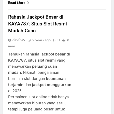
Read More
Rahasia Jackpot Besar di
KAYA787: Situs Slot Resmi
Mudah Cuan
da2f5a9
2 years ago
0
8
mins
Temukan
rahasia jackpot besar
di
KAYA787
, situs
slot resmi
yang
menawarkan
peluang cuan
mudah
. Nikmati pengalaman
bermain slot dengan
keamanan
terjamin
dan
jackpot menggiurkan
di 2025.
Permainan slot online tidak hanya
menawarkan hiburan yang seru,
tetapi juga peluang besar untuk