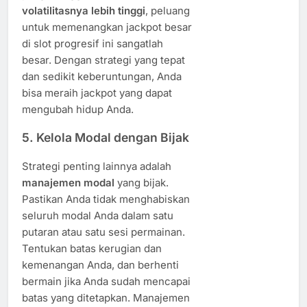
volatilitasnya lebih tinggi
, peluang
untuk memenangkan jackpot besar
di slot progresif ini sangatlah
besar. Dengan strategi yang tepat
dan sedikit keberuntungan, Anda
bisa meraih jackpot yang dapat
mengubah hidup Anda.
5.
Kelola Modal dengan Bijak
Strategi penting lainnya adalah
manajemen modal
yang bijak.
Pastikan Anda tidak menghabiskan
seluruh modal Anda dalam satu
putaran atau satu sesi permainan.
Tentukan batas kerugian dan
kemenangan Anda, dan berhenti
bermain jika Anda sudah mencapai
batas yang ditetapkan. Manajemen