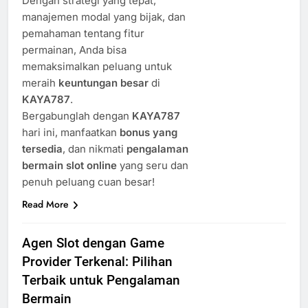
Dengan strategi yang tepat,
manajemen modal yang bijak, dan
pemahaman tentang fitur
permainan, Anda bisa
memaksimalkan peluang untuk
meraih
keuntungan besar
di
KAYA787
.
Bergabunglah dengan
KAYA787
hari ini, manfaatkan
bonus yang
tersedia
, dan nikmati
pengalaman
bermain slot online
yang seru dan
penuh peluang cuan besar!
Read More
Agen Slot dengan Game
Provider Terkenal: Pilihan
Terbaik untuk Pengalaman
Bermain