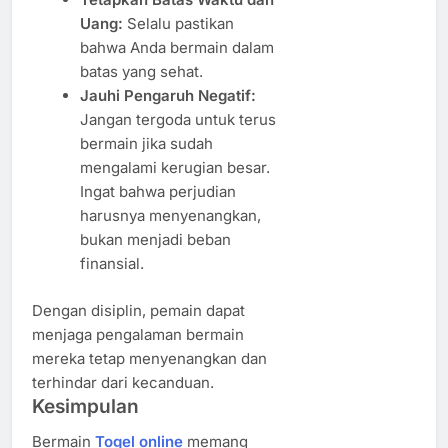
Uang:
Selalu pastikan
bahwa Anda bermain dalam
batas yang sehat.
Jauhi Pengaruh Negatif:
Jangan tergoda untuk terus
bermain jika sudah
mengalami kerugian besar.
Ingat bahwa perjudian
harusnya menyenangkan,
bukan menjadi beban
finansial.
Dengan disiplin, pemain dapat
menjaga pengalaman bermain
mereka tetap menyenangkan dan
terhindar dari kecanduan.
Kesimpulan
Bermain
Togel online
memang