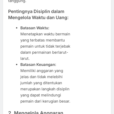
tanggung.
Pentingnya Disiplin dalam
Mengelola Waktu dan Uang:
Batasan Waktu:
Menetapkan waktu bermain
yang terbatas membantu
pemain untuk tidak terjebak
dalam permainan berlarut-
larut.
Batasan Keuangan:
Memiliki anggaran yang
jelas dan tidak melebihi
jumlah yang ditentukan
merupakan langkah disiplin
yang dapat melindungi
pemain dari kerugian besar.
2. Mengelola Anggaran