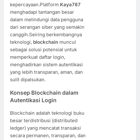
kepercayaan.Platform
Kaya787
menghadapi tantangan besar
dalam melindungi data pengguna
dari serangan siber yang semakin
canggih.Seiring berkembangnya
teknologi,
blockchain
muncul
sebagai solusi potensial untuk
memperkuat daftar login,
menghadirkan sistem autentikasi
yang lebih transparan, aman, dan
sulit dipalsukan.
Konsep Blockchain dalam
Autentikasi Login
Blockchain adalah teknologi buku
besar terdistribusi (distributed
ledger) yang mencatat transaksi
secara permanen, transparan, dan