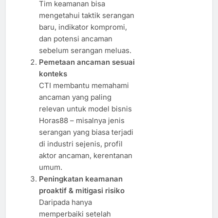
Tim keamanan bisa
mengetahui taktik serangan
baru, indikator kompromi,
dan potensi ancaman
sebelum serangan meluas.
Pemetaan ancaman sesuai
konteks
CTI membantu memahami
ancaman yang paling
relevan untuk model bisnis
Horas88 – misalnya jenis
serangan yang biasa terjadi
di industri sejenis, profil
aktor ancaman, kerentanan
umum.
Peningkatan keamanan
proaktif & mitigasi risiko
Daripada hanya
memperbaiki setelah