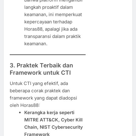
langkah proaktif dalam
keamanan, ini memperkuat
kepercayaan terhadap
Horas88, apalagi jika ada
transparansi dalam praktik
keamanan.
3. Praktek Terbaik dan
Framework untuk CTI
Untuk CTI yang efektif, ada
beberapa corak praktek dan
framework yang dapat diadopsi
oleh Horas88:
Kerangka kerja seperti
MITRE ATT&CK, Cyber Kill
Chain, NIST Cybersecurity
Framework