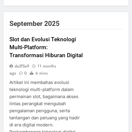
September 2025
Slot dan Evolusi Teknologi
Multi-Platform:
Transformasi Hiburan Digital
da2f5a9
11 months
ago
0
6 mins
Artikel ini membahas evolusi
teknologi multi-platform dalam
permainan slot, bagaimana akses
lintas perangkat mengubah
pengalaman pengguna, serta
tantangan dan peluang yang hadir
di era digital modern.
Perkembangan teknologi digital