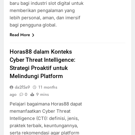
baru bagi industri slot digital untuk
memberikan pengalaman yang
lebih personal, aman, dan imersif
bagi pengguna global.
Read More
Horas88 dalam Konteks
Cyber Threat Intelligence:
Strategi Proaktif untuk
Melindungi Platform
da2f5a9
11 months
ago
0
9 mins
Pelajari bagaimana Horas88 dapat
memanfaatkan Cyber Threat
Intelligence (CTI): definisi, jenis,
praktek terbaik, keuntungannya,
serta rekomendasi agar platform