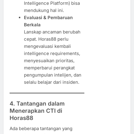
Intelligence Platform) bisa
mendukung hal ini.
Evaluasi & Pembaruan
Berkala
Lanskap ancaman berubah
cepat. Horas88 perlu
mengevaluasi kembali
intelligence requirements,
menyesuaikan prioritas,
memperbarui perangkat
pengumpulan intelijen, dan
selalu belajar dari insiden.
4. Tantangan dalam
Menerapkan CTI di
Horas88
Ada beberapa tantangan yang