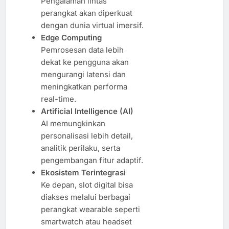
Pengalaman lintas
perangkat akan diperkuat
dengan dunia virtual imersif.
Edge Computing
Pemrosesan data lebih
dekat ke pengguna akan
mengurangi latensi dan
meningkatkan performa
real-time.
Artificial Intelligence (AI)
AI memungkinkan
personalisasi lebih detail,
analitik perilaku, serta
pengembangan fitur adaptif.
Ekosistem Terintegrasi
Ke depan, slot digital bisa
diakses melalui berbagai
perangkat wearable seperti
smartwatch atau headset