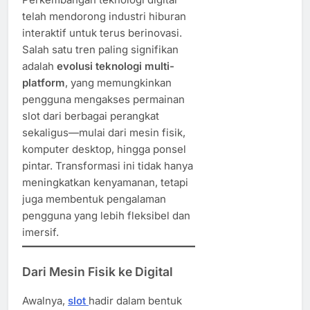
telah mendorong industri hiburan
interaktif untuk terus berinovasi.
Salah satu tren paling signifikan
adalah
evolusi teknologi multi-
platform
, yang memungkinkan
pengguna mengakses permainan
slot dari berbagai perangkat
sekaligus—mulai dari mesin fisik,
komputer desktop, hingga ponsel
pintar. Transformasi ini tidak hanya
meningkatkan kenyamanan, tetapi
juga membentuk pengalaman
pengguna yang lebih fleksibel dan
imersif.
Dari Mesin Fisik ke Digital
Awalnya,
slot
hadir dalam bentuk