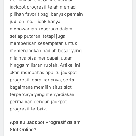
jackpot progresif telah menjadi
pilihan favorit bagi banyak pemain
judi online. Tidak hanya
menawarkan keseruan dalam
setiap putaran, tetapi juga
memberikan kesempatan untuk
memenangkan hadiah besar yang
nilainya bisa mencapai jutaan
hingga miliaran rupiah. Artikel ini
akan membahas apa itu jackpot
progresif, cara kerjanya, serta
bagaimana memilih situs slot
terpercaya yang menyediakan
permainan dengan jackpot
progresif terbaik.
Apa Itu Jackpot Progresif dalam
Slot Online?