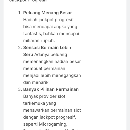
Peluang Menang Besar
Hadiah jackpot progresif
bisa mencapai angka yang
fantastis, bahkan mencapai
miliaran rupiah.
Sensasi Bermain Lebih
Seru
Adanya peluang
memenangkan hadiah besar
membuat permainan
menjadi lebih menegangkan
dan menarik.
Banyak Pilihan Permainan
Banyak provider slot
terkemuka yang
menawarkan permainan slot
dengan jackpot progresif,
seperti Microgaming,