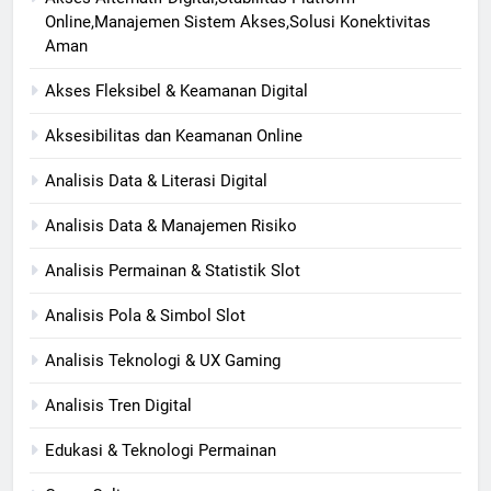
Online,Manajemen Sistem Akses,Solusi Konektivitas
Aman
Akses Fleksibel & Keamanan Digital
Aksesibilitas dan Keamanan Online
Analisis Data & Literasi Digital
Analisis Data & Manajemen Risiko
Analisis Permainan & Statistik Slot
Analisis Pola & Simbol Slot
Analisis Teknologi & UX Gaming
Analisis Tren Digital
Edukasi & Teknologi Permainan