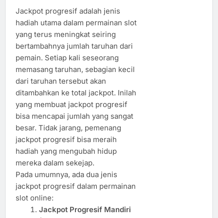
Jackpot progresif adalah jenis
hadiah utama dalam permainan slot
yang terus meningkat seiring
bertambahnya jumlah taruhan dari
pemain. Setiap kali seseorang
memasang taruhan, sebagian kecil
dari taruhan tersebut akan
ditambahkan ke total jackpot. Inilah
yang membuat jackpot progresif
bisa mencapai jumlah yang sangat
besar. Tidak jarang, pemenang
jackpot progresif bisa meraih
hadiah yang mengubah hidup
mereka dalam sekejap.
Pada umumnya, ada dua jenis
jackpot progresif dalam permainan
slot online:
Jackpot Progresif Mandiri