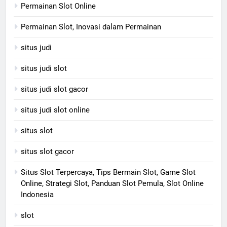
Permainan Slot Online
Permainan Slot, Inovasi dalam Permainan
situs judi
situs judi slot
situs judi slot gacor
situs judi slot online
situs slot
situs slot gacor
Situs Slot Terpercaya, Tips Bermain Slot, Game Slot
Online, Strategi Slot, Panduan Slot Pemula, Slot Online
Indonesia
slot