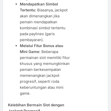
Mendapatkan Simbol
Tertentu:
Biasanya, jackpot
akan dimenangkan jika
pemain mendapatkan
kombinasi simbol tertentu
pada paylines (garis
pembayaran).
Melalui Fitur Bonus atau
Mini Game:
Beberapa
permainan slot memiliki fitur
khusus yang memungkinkan
pemain berkesempatan
memenangkan jackpot
progresif, seperti roda
keberuntungan atau mini
game.
Kelebihan Bermain Slot dengan
Jackpot Progresif