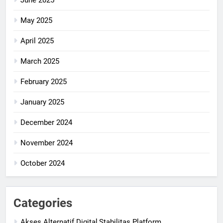
June 2025
May 2025
April 2025
March 2025
February 2025
January 2025
December 2024
November 2024
October 2024
Categories
Akses Alternatif Digital,Stabilitas Platform