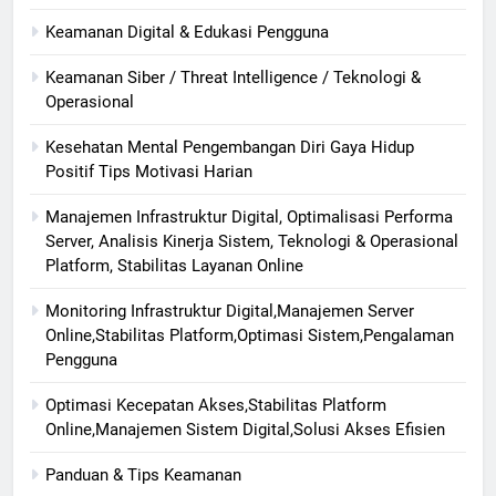
Keamanan Digital & Edukasi Pengguna
Keamanan Siber / Threat Intelligence / Teknologi &
Operasional
Kesehatan Mental Pengembangan Diri Gaya Hidup
Positif Tips Motivasi Harian
Manajemen Infrastruktur Digital, Optimalisasi Performa
Server, Analisis Kinerja Sistem, Teknologi & Operasional
Platform, Stabilitas Layanan Online
Monitoring Infrastruktur Digital,Manajemen Server
Online,Stabilitas Platform,Optimasi Sistem,Pengalaman
Pengguna
Optimasi Kecepatan Akses,Stabilitas Platform
Online,Manajemen Sistem Digital,Solusi Akses Efisien
Panduan & Tips Keamanan