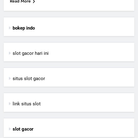
Read More
bokep indo
slot gacor hari ini
situs slot gacor
link situs slot
slot gacor