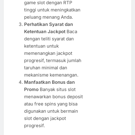
game slot dengan RTP
tinggi untuk meningkatkan
peluang menang Anda.
Perhatikan Syarat dan
Ketentuan Jackpot
Baca
dengan teliti syarat dan
ketentuan untuk
memenangkan jackpot
progresif, termasuk jumlah
taruhan minimal dan
mekanisme kemenangan.
Manfaatkan Bonus dan
Promo
Banyak situs slot
menawarkan bonus deposit
atau free spins yang bisa
digunakan untuk bermain
slot dengan jackpot
progresif.