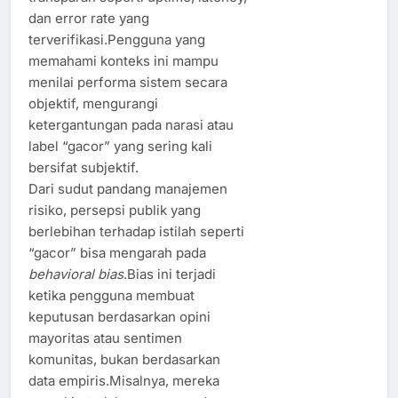
dan error rate yang
terverifikasi.Pengguna yang
memahami konteks ini mampu
menilai performa sistem secara
objektif, mengurangi
ketergantungan pada narasi atau
label “gacor” yang sering kali
bersifat subjektif.
Dari sudut pandang manajemen
risiko, persepsi publik yang
berlebihan terhadap istilah seperti
“gacor” bisa mengarah pada
behavioral bias
.Bias ini terjadi
ketika pengguna membuat
keputusan berdasarkan opini
mayoritas atau sentimen
komunitas, bukan berdasarkan
data empiris.Misalnya, mereka