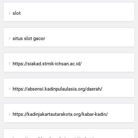
slot
situs slot gacor
https://siakad.stmik-ichsan.ac.id/
https://absensi.kadinpulaulasia.org/daerah/
https://kadinjakartautarakota.org/kabar-kadin/