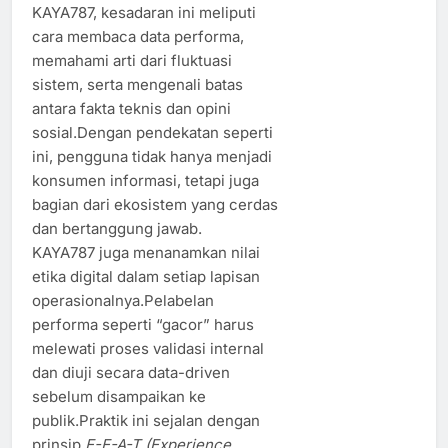
KAYA787, kesadaran ini meliputi
cara membaca data performa,
memahami arti dari fluktuasi
sistem, serta mengenali batas
antara fakta teknis dan opini
sosial.Dengan pendekatan seperti
ini, pengguna tidak hanya menjadi
konsumen informasi, tetapi juga
bagian dari ekosistem yang cerdas
dan bertanggung jawab.
KAYA787 juga menanamkan nilai
etika digital dalam setiap lapisan
operasionalnya.Pelabelan
performa seperti “gacor” harus
melewati proses validasi internal
dan diuji secara data-driven
sebelum disampaikan ke
publik.Praktik ini sejalan dengan
prinsip
E-E-A-T (Experience,