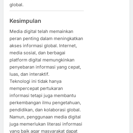
global.
Kesimpulan
Media digital telah memainkan
peran penting dalam meningkatkan
akses informasi global. Internet,
media sosial, dan berbagai
platform digital memungkinkan
penyebaran informasi yang cepat,
luas, dan interaktif.
Teknologi ini tidak hanya
mempercepat pertukaran
informasi tetapi juga membantu
perkembangan ilmu pengetahuan,
pendidikan, dan kolaborasi global.
Namun, penggunaan media digital
juga memerlukan literasi informasi
yang baik agar masyarakat dapat