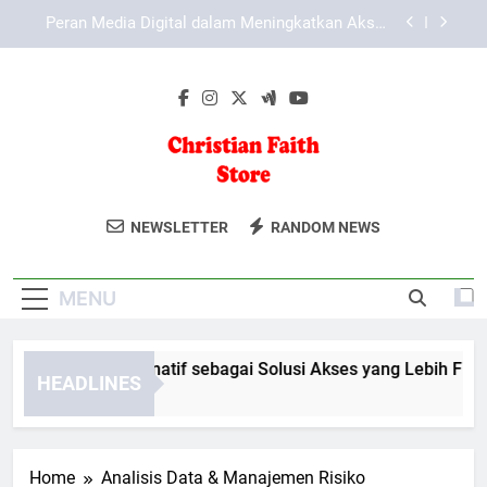
Skip
Login Tiara4D dan Cara Mengatasi Kendala Akses
to
Akun Pengguna
content
Sistem Monitoring Performa pada Lebah4D:
Strategi Menjaga Stabilitas dan Keandalan
Platform
LAE138 Link Alternatif sebagai Solusi Akses yang
Lebih Fleksibel dan Aman
Peran Media Digital dalam Meningkatkan Akses
Informasi Global
Christian Faith
Temukan Berbagai Produk Inspiratif
Login Tiara4D dan Cara Mengatasi Kendala Akses
NEWSLETTER
RANDOM NEWS
Akun Pengguna
Store
Yang Mendukung Iman Kristen Anda Di
Sistem Monitoring Performa pada Lebah4D:
Christian Faith Store.
Strategi Menjaga Stabilitas dan Keandalan
MENU
Platform
E138 Link Alternatif sebagai Solusi Akses yang Lebih Fleksib
HEADLINES
onths Ago
Home
Analisis Data & Manajemen Risiko