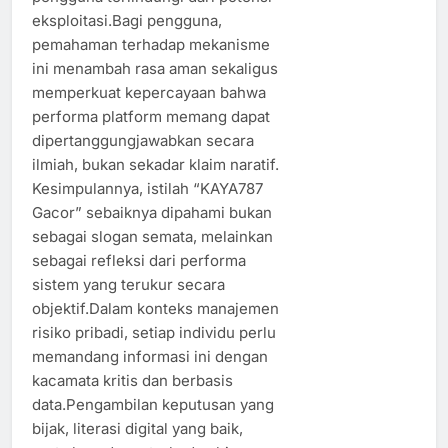
eksploitasi.Bagi pengguna,
pemahaman terhadap mekanisme
ini menambah rasa aman sekaligus
memperkuat kepercayaan bahwa
performa platform memang dapat
dipertanggungjawabkan secara
ilmiah, bukan sekadar klaim naratif.
Kesimpulannya, istilah “KAYA787
Gacor” sebaiknya dipahami bukan
sebagai slogan semata, melainkan
sebagai refleksi dari performa
sistem yang terukur secara
objektif.Dalam konteks manajemen
risiko pribadi, setiap individu perlu
memandang informasi ini dengan
kacamata kritis dan berbasis
data.Pengambilan keputusan yang
bijak, literasi digital yang baik,