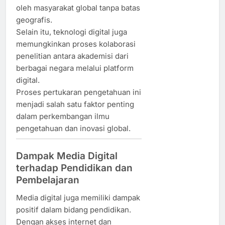
oleh masyarakat global tanpa batas
geografis.
Selain itu, teknologi digital juga
memungkinkan proses kolaborasi
penelitian antara akademisi dari
berbagai negara melalui platform
digital.
Proses pertukaran pengetahuan ini
menjadi salah satu faktor penting
dalam perkembangan ilmu
pengetahuan dan inovasi global.
Dampak Media Digital
terhadap Pendidikan dan
Pembelajaran
Media digital juga memiliki dampak
positif dalam bidang pendidikan.
Dengan akses internet dan