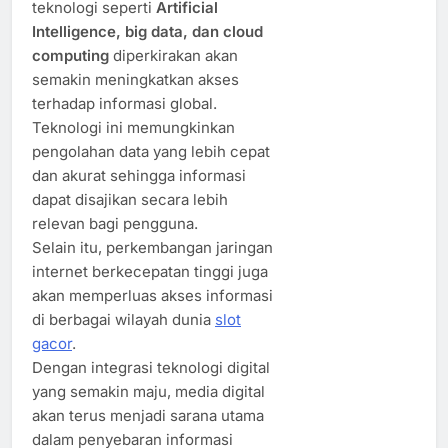
teknologi seperti
Artificial
Intelligence, big data, dan cloud
computing
diperkirakan akan
semakin meningkatkan akses
terhadap informasi global.
Teknologi ini memungkinkan
pengolahan data yang lebih cepat
dan akurat sehingga informasi
dapat disajikan secara lebih
relevan bagi pengguna.
Selain itu, perkembangan jaringan
internet berkecepatan tinggi juga
akan memperluas akses informasi
di berbagai wilayah dunia
slot
gacor
.
Dengan integrasi teknologi digital
yang semakin maju, media digital
akan terus menjadi sarana utama
dalam penyebaran informasi