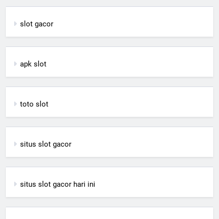
slot gacor
apk slot
toto slot
situs slot gacor
situs slot gacor hari ini