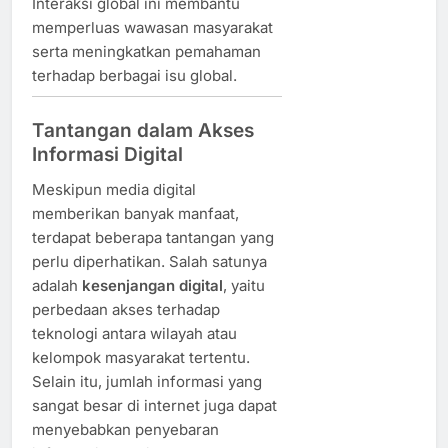
Interaksi global ini membantu
memperluas wawasan masyarakat
serta meningkatkan pemahaman
terhadap berbagai isu global.
Tantangan dalam Akses
Informasi Digital
Meskipun media digital
memberikan banyak manfaat,
terdapat beberapa tantangan yang
perlu diperhatikan. Salah satunya
adalah
kesenjangan digital
, yaitu
perbedaan akses terhadap
teknologi antara wilayah atau
kelompok masyarakat tertentu.
Selain itu, jumlah informasi yang
sangat besar di internet juga dapat
menyebabkan penyebaran