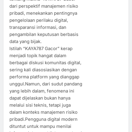
dari perspektif manajemen risiko
pribadi, menekankan pentingnya
pengelolaan perilaku digital,
transparansi informasi, dan
pengambilan keputusan berbasis
data yang bijak.
Istilah “KAYA787 Gacor” kerap
menjadi topik hangat dalam
berbagai diskusi komunitas digital,
sering kali diasosiasikan dengan
performa platform yang dianggap
unggul.Namun, dari sudut pandang
yang lebih dalam, fenomena ini
dapat dijelaskan bukan hanya
melalui sisi teknis, tetapi juga
dalam konteks manajemen risiko
pribadi.Pengguna digital modern
dituntut untuk mampu menilai