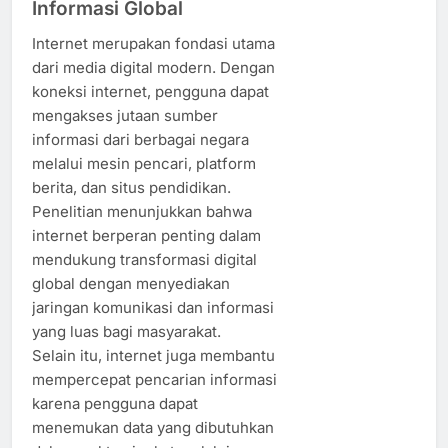
Informasi Global
Internet merupakan fondasi utama
dari media digital modern. Dengan
koneksi internet, pengguna dapat
mengakses jutaan sumber
informasi dari berbagai negara
melalui mesin pencari, platform
berita, dan situs pendidikan.
Penelitian menunjukkan bahwa
internet berperan penting dalam
mendukung transformasi digital
global dengan menyediakan
jaringan komunikasi dan informasi
yang luas bagi masyarakat.
Selain itu, internet juga membantu
mempercepat pencarian informasi
karena pengguna dapat
menemukan data yang dibutuhkan