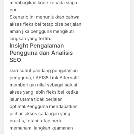
membagikan kode kepada siapa
pun.
Skenario ini menunjukkan bahwa
akses fleksibel tetap bisa berjalan
aman jika pengguna mengikuti
langkah yang tertib.
Insight Pengalaman
Pengguna dan Analisis
SEO
Dari sudut pandang pengalaman
pengguna, LAE138 Link Alternatif
memberikan nilai sebagai solusi
akses yang lebih fleksibel ketika
jalur utama tidak berjalan
optimal.Pengguna mendapatkan
pilihan akses cadangan yang
praktis, tetapi tetap perlu
memahami langkah keamanan