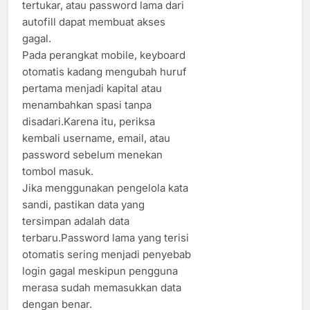
tertukar, atau password lama dari
autofill dapat membuat akses
gagal.
Pada perangkat mobile, keyboard
otomatis kadang mengubah huruf
pertama menjadi kapital atau
menambahkan spasi tanpa
disadari.Karena itu, periksa
kembali username, email, atau
password sebelum menekan
tombol masuk.
Jika menggunakan pengelola kata
sandi, pastikan data yang
tersimpan adalah data
terbaru.Password lama yang terisi
otomatis sering menjadi penyebab
login gagal meskipun pengguna
merasa sudah memasukkan data
dengan benar.