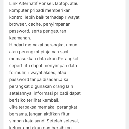
Link Alternatif.Ponsel, laptop, atau
komputer pribadi memberikan
kontrol lebih baik terhadap riwayat
browser, cache, penyimpanan
password, serta pengaturan
keamanan.
Hindari memakai perangkat umum
atau perangkat pinjaman saat
memasukkan data akun.Perangkat
seperti itu dapat menyimpan data
formulir, riwayat akses, atau
password tanpa disadari.Jika
perangkat digunakan orang lain
setelahnya, informasi pribadi dapat
berisiko terlihat kembali.
Jika terpaksa memakai perangkat
bersama, jangan aktifkan fitur
simpan kata sandi.Setelah selesai,
keluar dari akun dan bersihkan