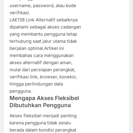
username, password, atau kode
verifikasi.
LAE138 Link Alternatif sebaiknya
dipahami sebagai akses cadangan
yang membantu pengguna tetap
terhubung saat jalur utama tidak
berjalan optimal.Artikel ini
membahas cara menggunakan
akses alternatif dengan aman,
mulai dari persiapan perangkat,
verifikasi link, browser, koneksi,
hingga perlindungan data
pengguna.
Mengapa Akses Fleksibel
Dibutuhkan Pengguna
Akses fleksibel menjadi penting
karena pengguna tidak selalu
berada dalam kondisi perangkat