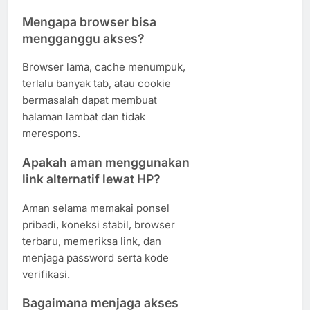
Mengapa browser bisa
mengganggu akses?
Browser lama, cache menumpuk,
terlalu banyak tab, atau cookie
bermasalah dapat membuat
halaman lambat dan tidak
merespons.
Apakah aman menggunakan
link alternatif lewat HP?
Aman selama memakai ponsel
pribadi, koneksi stabil, browser
terbaru, memeriksa link, dan
menjaga password serta kode
verifikasi.
Bagaimana menjaga akses