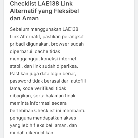
Checklist LAE138 Link
Alternatif yang Fleksibel
dan Aman
Sebelum menggunakan LAE138
Link Alternatif, pastikan perangkat
pribadi digunakan, browser sudah
diperbarui, cache tidak
mengganggu, koneksi internet
stabil, dan link sudah diperiksa.
Pastikan juga data login benar,
password tidak berasal dari autofill
lama, kode verifikasi tidak
dibagikan, serta halaman tidak
meminta informasi secara
berlebihan.Checklist ini membantu
pengguna mendapatkan akses
yang lebih fleksibel, aman, dan
mudah dikendalikan.