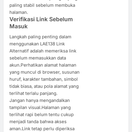
paling stabil sebelum membuka
halaman.
Verifikasi Link Sebelum
Masuk
Langkah paling penting dalam
menggunakan LAE138 Link
Alternatif adalah memeriksa link
sebelum memasukkan data
akun.Perhatikan alamat halaman
yang muncul di browser, susunan
huruf, karakter tambahan, simbol
tidak biasa, atau pola alamat yang
terlihat terlalu panjang.
Jangan hanya mengandalkan
tampilan visual.Halaman yang
terlihat rapi belum tentu cukup
menjadi tanda bahwa akses
aman.Link tetap perlu diperiksa