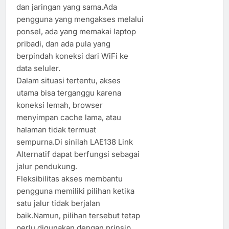
dan jaringan yang sama.Ada
pengguna yang mengakses melalui
ponsel, ada yang memakai laptop
pribadi, dan ada pula yang
berpindah koneksi dari WiFi ke
data seluler.
Dalam situasi tertentu, akses
utama bisa terganggu karena
koneksi lemah, browser
menyimpan cache lama, atau
halaman tidak termuat
sempurna.Di sinilah LAE138 Link
Alternatif dapat berfungsi sebagai
jalur pendukung.
Fleksibilitas akses membantu
pengguna memiliki pilihan ketika
satu jalur tidak berjalan
baik.Namun, pilihan tersebut tetap
perlu digunakan dengan prinsip