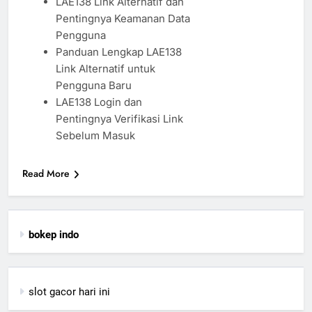
LAE138 Link Alternatif dan
Pentingnya Keamanan Data
Pengguna
Panduan Lengkap LAE138
Link Alternatif untuk
Pengguna Baru
LAE138 Login dan
Pentingnya Verifikasi Link
Sebelum Masuk
Read More
bokep indo
slot gacor hari ini