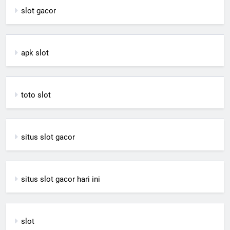
slot gacor
apk slot
toto slot
situs slot gacor
situs slot gacor hari ini
slot