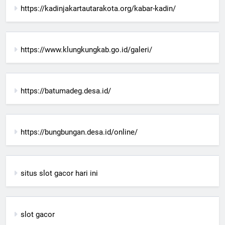
https://kadinjakartautarakota.org/kabar-kadin/
https://www.klungkungkab.go.id/galeri/
https://batumadeg.desa.id/
https://bungbungan.desa.id/online/
situs slot gacor hari ini
slot gacor