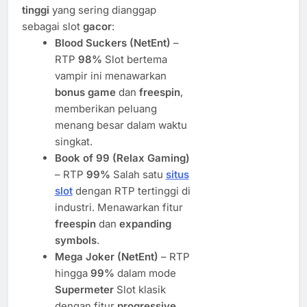
tinggi
yang sering dianggap
sebagai slot
gacor
:
Blood Suckers (NetEnt)
–
RTP
98%
Slot bertema
vampir ini menawarkan
bonus game
dan
freespin
,
memberikan peluang
menang besar dalam waktu
singkat.
Book of 99 (Relax Gaming)
– RTP
99%
Salah satu
situs
slot
dengan RTP tertinggi di
industri. Menawarkan fitur
freespin
dan
expanding
symbols
.
Mega Joker (NetEnt)
– RTP
hingga
99%
dalam mode
Supermeter
Slot klasik
dengan fitur
progressive