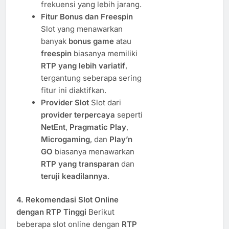
frekuensi yang lebih jarang.
Fitur Bonus dan Freespin
Slot yang menawarkan
banyak
bonus game
atau
freespin
biasanya memiliki
RTP yang lebih variatif
,
tergantung seberapa sering
fitur ini diaktifkan.
Provider Slot
Slot dari
provider terpercaya
seperti
NetEnt
,
Pragmatic Play
,
Microgaming
, dan
Play’n
GO
biasanya menawarkan
RTP yang transparan
dan
teruji keadilannya
.
4. Rekomendasi Slot Online
dengan RTP Tinggi
Berikut
beberapa slot online dengan
RTP