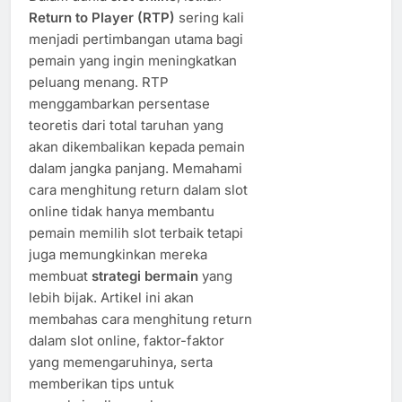
Return to Player (RTP)
sering kali
menjadi pertimbangan utama bagi
pemain yang ingin meningkatkan
peluang menang. RTP
menggambarkan persentase
teoretis dari total taruhan yang
akan dikembalikan kepada pemain
dalam jangka panjang. Memahami
cara menghitung return dalam slot
online tidak hanya membantu
pemain memilih slot terbaik tetapi
juga memungkinkan mereka
membuat
strategi bermain
yang
lebih bijak. Artikel ini akan
membahas cara menghitung return
dalam slot online, faktor-faktor
yang memengaruhinya, serta
memberikan tips untuk