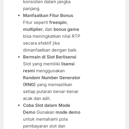
konsisten dalam jangka
panjang.
Manfaatkan Fitur Bonus
Fitur seperti
freespin
,
multiplier
, dan
bonus game
bisa meningkatkan nilai RTP
secara efektif jika
dimanfaatkan dengan baik.
Bermain di Slot Berlisensi
Slot yang memiliki
lisensi
resmi
menggunakan
Random Number Generator
(RNG)
yang memastikan
setiap putaran benar-benar
acak dan adil.
Coba Slot dalam Mode
Demo
Gunakan
mode demo
untuk memahami pola
pembayaran slot dan