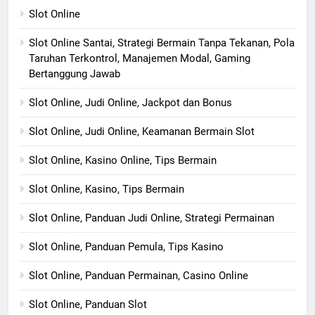
Slot Online
Slot Online Santai, Strategi Bermain Tanpa Tekanan, Pola
Taruhan Terkontrol, Manajemen Modal, Gaming
Bertanggung Jawab
Slot Online, Judi Online, Jackpot dan Bonus
Slot Online, Judi Online, Keamanan Bermain Slot
Slot Online, Kasino Online, Tips Bermain
Slot Online, Kasino, Tips Bermain
Slot Online, Panduan Judi Online, Strategi Permainan
Slot Online, Panduan Pemula, Tips Kasino
Slot Online, Panduan Permainan, Casino Online
Slot Online, Panduan Slot