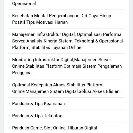
Operasional
Kesehatan Mental Pengembangan Diri Gaya Hidup
Positif Tips Motivasi Harian
Manajemen Infrastruktur Digital, Optimalisasi Performa
Server, Analisis Kinerja Sistem, Teknologi & Operasional
Platform, Stabilitas Layanan Online
Monitoring Infrastruktur Digital,Manajemen Server
Online,Stabilitas Platform,Optimasi Sistem,Pengalaman
Pengguna
Optimasi Kecepatan Akses,Stabilitas Platform
Online,Manajemen Sistem Digital,Solusi Akses Efisien
Panduan & Tips Keamanan
Panduan & Tips Teknologi
Panduan Game, Slot Online, Hiburan Digital