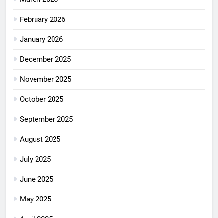
February 2026
January 2026
December 2025
November 2025
October 2025
September 2025
August 2025
July 2025
June 2025
May 2025