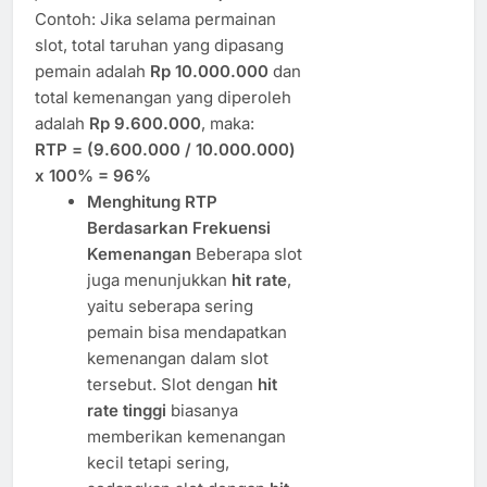
Contoh: Jika selama permainan
slot, total taruhan yang dipasang
pemain adalah
Rp 10.000.000
dan
total kemenangan yang diperoleh
adalah
Rp 9.600.000
, maka:
RTP = (9.600.000 / 10.000.000)
x 100% = 96%
Menghitung RTP
Berdasarkan Frekuensi
Kemenangan
Beberapa slot
juga menunjukkan
hit rate
,
yaitu seberapa sering
pemain bisa mendapatkan
kemenangan dalam slot
tersebut. Slot dengan
hit
rate tinggi
biasanya
memberikan kemenangan
kecil tetapi sering,