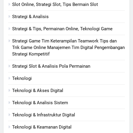
Slot Online, Strategi Slot, Tips Bermain Slot
Strategi & Analisis
Strategi & Tips, Permainan Online, Teknologi Game
Strategi Game Tim Keterampilan Teamwork Tips dan
Trik Game Online Manajemen Tim Digital Pengembangan
Strategi Kompetitif
Strategi Slot & Analisis Pola Permainan
Teknologi
Teknologi & Akses Digital
Teknologi & Analisis Sistem
Teknologi & Infrastruktur Digital
Teknologi & Keamanan Digital