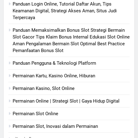
Panduan Login Online, Tutorial Daftar Akun, Tips
Keamanan Digital, Strategi Akses Aman, Situs Judi
Terpercaya
Panduan Memaksimalkan Bonus Slot Strategi Bermain
Slot Gacor Tips Klaim Bonus Internal Edukasi Slot Online
Aman Pengalaman Bermain Slot Optimal Best Practice
Pemanfaatan Bonus Slot
Panduan Pengguna & Teknologi Platform
Permainan Kartu, Kasino Online, Hiburan
Permainan Kasino, Slot Online
Permainan Online | Strategi Slot | Gaya Hidup Digital
Permainan Slot Online
Permainan Slot, Inovasi dalam Permainan