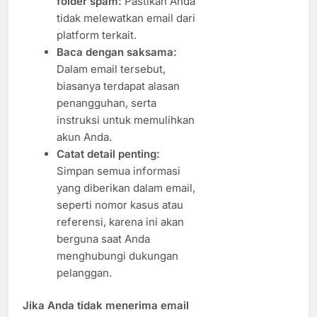
folder spam:
Pastikan Anda
tidak melewatkan email dari
platform terkait.
Baca dengan saksama:
Dalam email tersebut,
biasanya terdapat alasan
penangguhan, serta
instruksi untuk memulihkan
akun Anda.
Catat detail penting:
Simpan semua informasi
yang diberikan dalam email,
seperti nomor kasus atau
referensi, karena ini akan
berguna saat Anda
menghubungi dukungan
pelanggan.
Jika Anda tidak menerima email