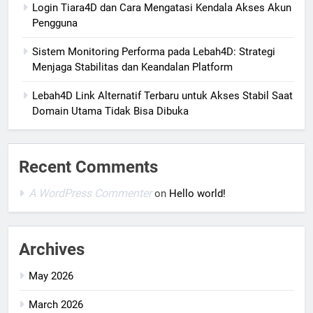
Login Tiara4D dan Cara Mengatasi Kendala Akses Akun
Pengguna
Sistem Monitoring Performa pada Lebah4D: Strategi
Menjaga Stabilitas dan Keandalan Platform
Lebah4D Link Alternatif Terbaru untuk Akses Stabil Saat
Domain Utama Tidak Bisa Dibuka
Recent Comments
A WordPress Commenter
on
Hello world!
Archives
May 2026
March 2026