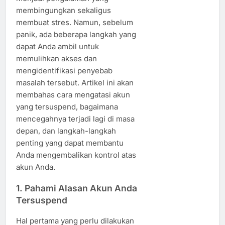
membingungkan sekaligus
membuat stres. Namun, sebelum
panik, ada beberapa langkah yang
dapat Anda ambil untuk
memulihkan akses dan
mengidentifikasi penyebab
masalah tersebut. Artikel ini akan
membahas cara mengatasi akun
yang tersuspend, bagaimana
mencegahnya terjadi lagi di masa
depan, dan langkah-langkah
penting yang dapat membantu
Anda mengembalikan kontrol atas
akun Anda.
1. Pahami Alasan Akun Anda
Tersuspend
Hal pertama yang perlu dilakukan