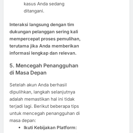
kasus Anda sedang
ditangani.
Interaksi langsung dengan tim
dukungan pelanggan sering kali
mempercepat proses pemulihan,
terutama jika Anda memberikan
informasi lengkap dan relevan.
5. Mencegah Penangguhan
di Masa Depan
Setelah akun Anda berhasil
dipulihkan, langkah selanjutnya
adalah memastikan hal ini tidak
terjadi lagi. Berikut beberapa tips
untuk mencegah penangguhan di
masa depan:
Ikuti Kebijakan Platform: