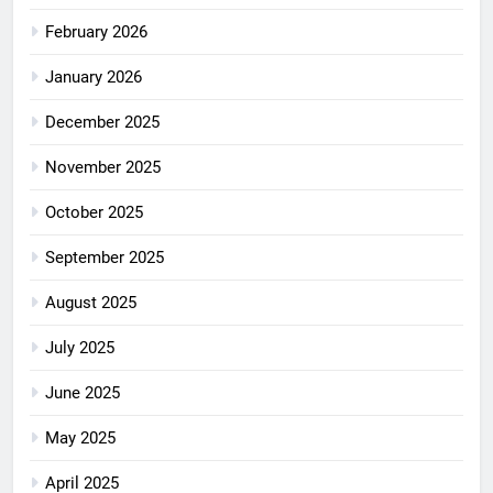
February 2026
January 2026
December 2025
November 2025
October 2025
September 2025
August 2025
July 2025
June 2025
May 2025
April 2025