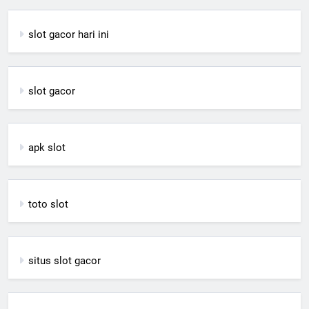
slot gacor hari ini
slot gacor
apk slot
toto slot
situs slot gacor