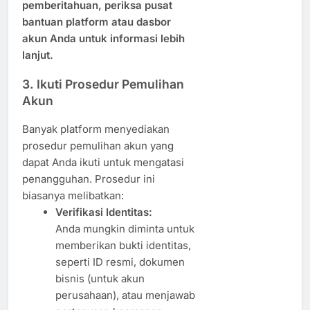
pemberitahuan, periksa pusat
bantuan platform atau dasbor
akun Anda untuk informasi lebih
lanjut.
3. Ikuti Prosedur Pemulihan
Akun
Banyak platform menyediakan
prosedur pemulihan akun yang
dapat Anda ikuti untuk mengatasi
penangguhan. Prosedur ini
biasanya melibatkan:
Verifikasi Identitas:
Anda mungkin diminta untuk
memberikan bukti identitas,
seperti ID resmi, dokumen
bisnis (untuk akun
perusahaan), atau menjawab