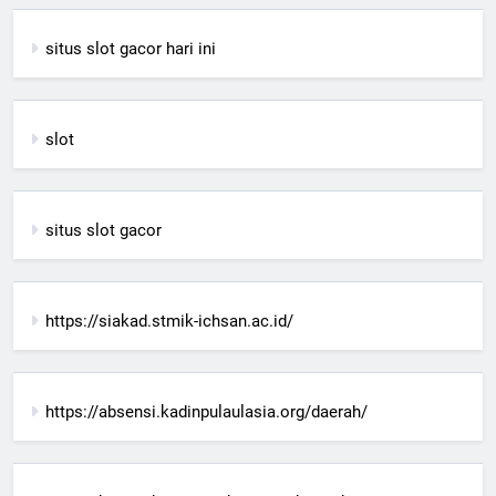
situs slot gacor hari ini
slot
situs slot gacor
https://siakad.stmik-ichsan.ac.id/
https://absensi.kadinpulaulasia.org/daerah/