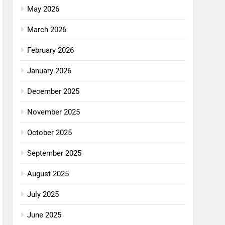
May 2026
March 2026
February 2026
January 2026
December 2025
November 2025
October 2025
September 2025
August 2025
July 2025
June 2025