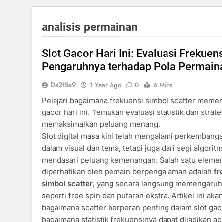
analisis permainan
Slot Gacor Hari Ini: Evaluasi Frekuen
Pengaruhnya terhadap Pola Permain
Da2f5a9
1 Year Ago
0
6 Mins
Pelajari bagaimana frekuensi simbol scatter memen
gacor hari ini. Temukan evaluasi statistik dan strat
memaksimalkan peluang menang.
Slot digital masa kini telah mengalami perkembanga
dalam visual dan tema, tetapi juga dari segi algori
mendasari peluang kemenangan. Salah satu elemen
diperhatikan oleh pemain berpengalaman adalah
fr
simbol scatter
, yang secara langsung memengaruhi
seperti free spin dan putaran ekstra. Artikel ini ak
bagaimana scatter berperan penting dalam slot gacor
bagaimana statistik frekuensinya dapat dijadikan ac