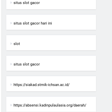
situs slot gacor
situs slot gacor hari ini
slot
situs slot gacor
https://siakad.stmik-ichsan.ac.id/
https://absensi.kadinpulaulasia.org/daerah/