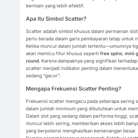
bermain yang lebih efektif.
Apa Itu Simbol Scatter?
Scatter adalah simbol khusus dalam permainan slot
perlu berada dalam garis pembayaran tetap untuk 
Ketika muncul dalam jumlah tertentu—umumnya tig
akan memicu fitur khusus seperti
free spins
,
mini 
round
. Karena dampaknya yang signifikan terhada
scatter menjadi indikator penting dalam menentuka
sedang “gacor”.
Mengapa Frekuensi Scatter Penting?
Frekuensi scatter mengacu pada seberapa sering s
dalam jumlah minimum yang dibutuhkan untuk memi
Dalam slot yang sedang dalam performa tinggi, sca
muncul lebih sering, memberikan akses lebih banyak
yang berpotensi menghasilkan kemenangan besar.