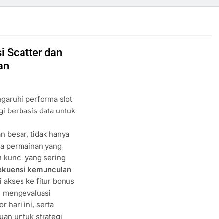
si Scatter dan
an
garuhi performa slot
egi berbasis data untuk
n besar, tidak hanya
tma permainan yang
 kunci yang sering
ekuensi kemunculan
 akses ke fitur bonus
an mengevaluasi
 hari ini, serta
uan untuk strategi