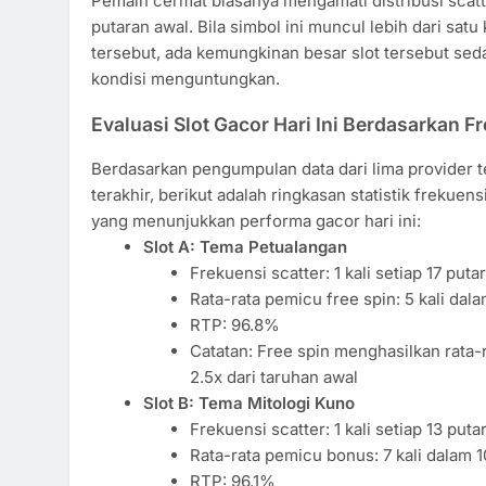
Pemain cermat biasanya mengamati distribusi scat
putaran awal. Bila simbol ini muncul lebih dari satu 
tersebut, ada kemungkinan besar slot tersebut se
kondisi menguntungkan.
Evaluasi Slot Gacor Hari Ini Berdasarkan F
Berdasarkan pengumpulan data dari lima provider t
terakhir, berikut adalah ringkasan statistik frekuensi
yang menunjukkan performa gacor hari ini:
Slot A: Tema Petualangan
Frekuensi scatter: 1 kali setiap 17 puta
Rata-rata pemicu free spin: 5 kali dal
RTP: 96.8%
Catatan: Free spin menghasilkan rata
2.5x dari taruhan awal
Slot B: Tema Mitologi Kuno
Frekuensi scatter: 1 kali setiap 13 puta
Rata-rata pemicu bonus: 7 kali dalam 
RTP: 96.1%