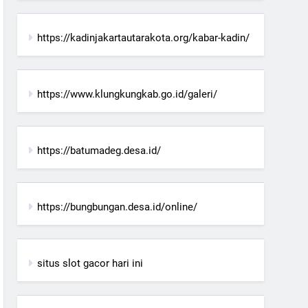
https://kadinjakartautarakota.org/kabar-kadin/
https://www.klungkungkab.go.id/galeri/
https://batumadeg.desa.id/
https://bungbungan.desa.id/online/
situs slot gacor hari ini