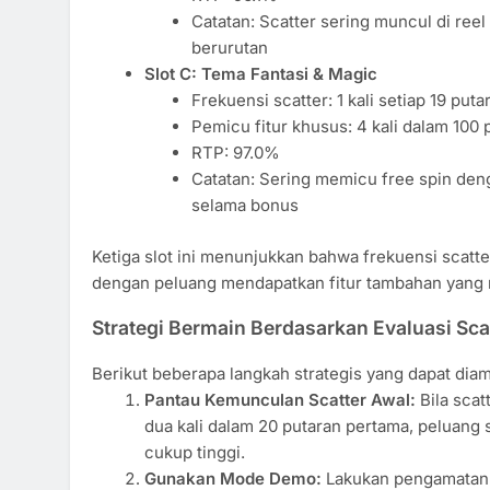
Catatan: Scatter sering muncul di reel 
berurutan
Slot C: Tema Fantasi & Magic
Frekuensi scatter: 1 kali setiap 19 puta
Pemicu fitur khusus: 4 kali dalam 100 
RTP: 97.0%
Catatan: Sering memicu free spin den
selama bonus
Ketiga slot ini menunjukkan bahwa frekuensi scatte
dengan peluang mendapatkan fitur tambahan yang
Strategi Bermain Berdasarkan Evaluasi Sca
Berikut beberapa langkah strategis yang dapat diam
Pantau Kemunculan Scatter Awal:
Bila scat
dua kali dalam 20 putaran pertama, peluang 
cukup tinggi.
Gunakan Mode Demo:
Lakukan pengamatan 