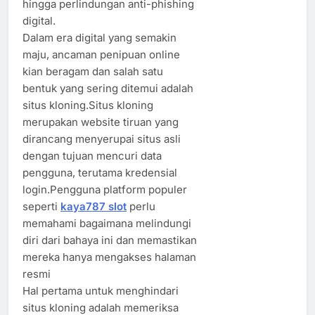
hingga perlindungan anti-phishing
digital.
Dalam era digital yang semakin
maju, ancaman penipuan online
kian beragam dan salah satu
bentuk yang sering ditemui adalah
situs kloning.Situs kloning
merupakan website tiruan yang
dirancang menyerupai situs asli
dengan tujuan mencuri data
pengguna, terutama kredensial
login.Pengguna platform populer
seperti
kaya787 slot
perlu
memahami bagaimana melindungi
diri dari bahaya ini dan memastikan
mereka hanya mengakses halaman
resmi
Hal pertama untuk menghindari
situs kloning adalah memeriksa