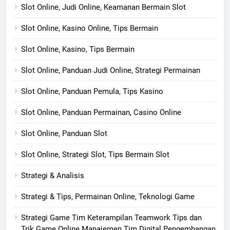
Slot Online, Judi Online, Keamanan Bermain Slot
Slot Online, Kasino Online, Tips Bermain
Slot Online, Kasino, Tips Bermain
Slot Online, Panduan Judi Online, Strategi Permainan
Slot Online, Panduan Pemula, Tips Kasino
Slot Online, Panduan Permainan, Casino Online
Slot Online, Panduan Slot
Slot Online, Strategi Slot, Tips Bermain Slot
Strategi & Analisis
Strategi & Tips, Permainan Online, Teknologi Game
Strategi Game Tim Keterampilan Teamwork Tips dan
Trik Game Online Manajemen Tim Digital Pengembangan