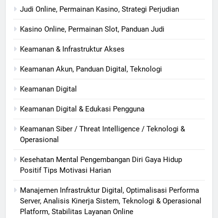
Judi Online, Permainan Kasino, Strategi Perjudian
Kasino Online, Permainan Slot, Panduan Judi
Keamanan & Infrastruktur Akses
Keamanan Akun, Panduan Digital, Teknologi
Keamanan Digital
Keamanan Digital & Edukasi Pengguna
Keamanan Siber / Threat Intelligence / Teknologi &
Operasional
Kesehatan Mental Pengembangan Diri Gaya Hidup
Positif Tips Motivasi Harian
Manajemen Infrastruktur Digital, Optimalisasi Performa
Server, Analisis Kinerja Sistem, Teknologi & Operasional
Platform, Stabilitas Layanan Online