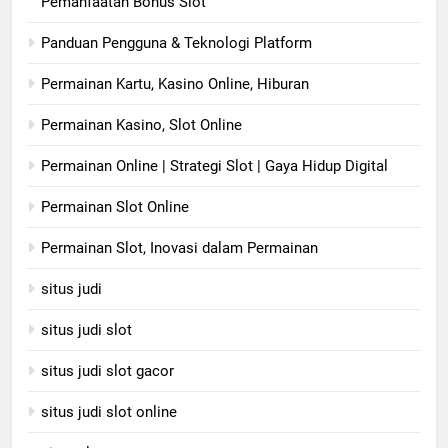
Pemanfaatan Bonus Slot
Panduan Pengguna & Teknologi Platform
Permainan Kartu, Kasino Online, Hiburan
Permainan Kasino, Slot Online
Permainan Online | Strategi Slot | Gaya Hidup Digital
Permainan Slot Online
Permainan Slot, Inovasi dalam Permainan
situs judi
situs judi slot
situs judi slot gacor
situs judi slot online