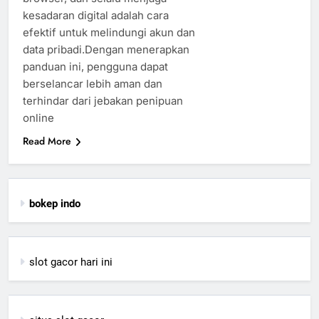
kesadaran digital adalah cara
efektif untuk melindungi akun dan
data pribadi.Dengan menerapkan
panduan ini, pengguna dapat
berselancar lebih aman dan
terhindar dari jebakan penipuan
online
Read More
bokep indo
slot gacor hari ini