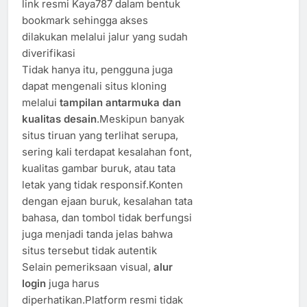
link resmi Kaya787 dalam bentuk
bookmark sehingga akses
dilakukan melalui jalur yang sudah
diverifikasi
Tidak hanya itu, pengguna juga
dapat mengenali situs kloning
melalui
tampilan antarmuka dan
kualitas desain
.Meskipun banyak
situs tiruan yang terlihat serupa,
sering kali terdapat kesalahan font,
kualitas gambar buruk, atau tata
letak yang tidak responsif.Konten
dengan ejaan buruk, kesalahan tata
bahasa, dan tombol tidak berfungsi
juga menjadi tanda jelas bahwa
situs tersebut tidak autentik
Selain pemeriksaan visual,
alur
login
juga harus
diperhatikan.Platform resmi tidak