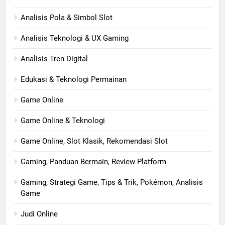
Analisis Pola & Simbol Slot
Analisis Teknologi & UX Gaming
Analisis Tren Digital
Edukasi & Teknologi Permainan
Game Online
Game Online & Teknologi
Game Online, Slot Klasik, Rekomendasi Slot
Gaming, Panduan Bermain, Review Platform
Gaming, Strategi Game, Tips & Trik, Pokémon, Analisis
Game
Judi Online