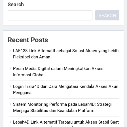
Search
SEARCH
Recent Posts
LAE138 Link Alternatif sebagai Solusi Akses yang Lebih
Fleksibel dan Aman
Peran Media Digital dalam Meningkatkan Akses
Informasi Global
Login Tiara4D dan Cara Mengatasi Kendala Akses Akun
Pengguna
Sistem Monitoring Performa pada Lebah4D: Strategi
Menjaga Stabilitas dan Keandalan Platform
Lebah4D Link Alternatif Terbaru untuk Akses Stabil Saat