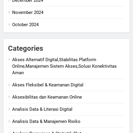
December 2024
November 2024
October 2024
Categories
Akses Alternatif Digital,Stabilitas Platform
Online,Manajemen Sistem Akses,Solusi Konektivitas
Aman
Akses Fleksibel & Keamanan Digital
Aksesibilitas dan Keamanan Online
Analisis Data & Literasi Digital
Analisis Data & Manajemen Risiko