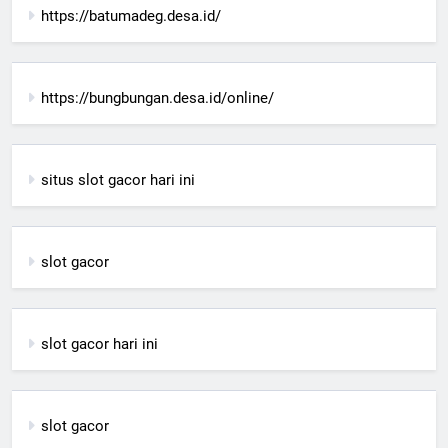
https://batumadeg.desa.id/
https://bungbungan.desa.id/online/
situs slot gacor hari ini
slot gacor
slot gacor hari ini
slot gacor