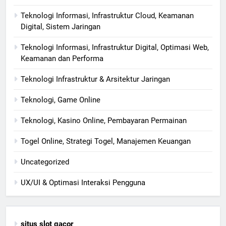
Teknologi Informasi, Infrastruktur Cloud, Keamanan
Digital, Sistem Jaringan
Teknologi Informasi, Infrastruktur Digital, Optimasi Web,
Keamanan dan Performa
Teknologi Infrastruktur & Arsitektur Jaringan
Teknologi, Game Online
Teknologi, Kasino Online, Pembayaran Permainan
Togel Online, Strategi Togel, Manajemen Keuangan
Uncategorized
UX/UI & Optimasi Interaksi Pengguna
situs slot gacor