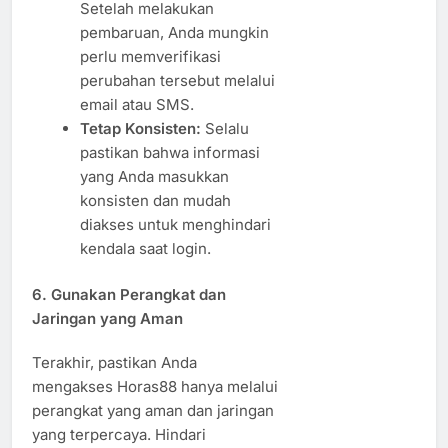
Setelah melakukan
pembaruan, Anda mungkin
perlu memverifikasi
perubahan tersebut melalui
email atau SMS.
Tetap Konsisten:
Selalu
pastikan bahwa informasi
yang Anda masukkan
konsisten dan mudah
diakses untuk menghindari
kendala saat login.
6.
Gunakan Perangkat dan
Jaringan yang Aman
Terakhir, pastikan Anda
mengakses Horas88 hanya melalui
perangkat yang aman dan jaringan
yang terpercaya. Hindari