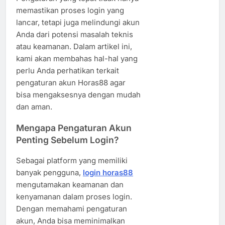
memastikan proses login yang
lancar, tetapi juga melindungi akun
Anda dari potensi masalah teknis
atau keamanan. Dalam artikel ini,
kami akan membahas hal-hal yang
perlu Anda perhatikan terkait
pengaturan akun Horas88 agar
bisa mengaksesnya dengan mudah
dan aman.
Mengapa Pengaturan Akun
Penting Sebelum Login?
Sebagai platform yang memiliki
banyak pengguna,
login horas88
mengutamakan keamanan dan
kenyamanan dalam proses login.
Dengan memahami pengaturan
akun, Anda bisa meminimalkan