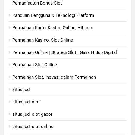
Pemanfaatan Bonus Slot
Panduan Pengguna & Teknologi Platform
Permainan Kartu, Kasino Online, Hiburan
Permainan Kasino, Slot Online
Permainan Online | Strategi Slot | Gaya Hidup Digital
Permainan Slot Online
Permainan Slot, Inovasi dalam Permainan
situs judi
situs judi slot
situs judi slot gacor
situs judi slot online