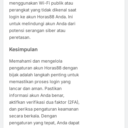
menggunakan Wi-Fi publik atau
perangkat yang tidak dikenal saat
login ke akun Horas88 Anda. Ini
untuk melindungi akun Anda dari
potensi serangan siber atau
peretasan.
Kesimpulan
Memahami dan mengelola
pengaturan akun Horas88 dengan
bijak adalah langkah penting untuk
memastikan proses login yang
lancar dan aman. Pastikan
informasi akun Anda benar,
aktifkan verifikasi dua faktor (2FA),
dan periksa pengaturan keamanan
secara berkala. Dengan
pengaturan yang tepat, Anda dapat