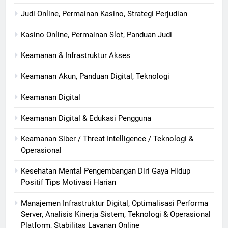
Judi Online, Permainan Kasino, Strategi Perjudian
Kasino Online, Permainan Slot, Panduan Judi
Keamanan & Infrastruktur Akses
Keamanan Akun, Panduan Digital, Teknologi
Keamanan Digital
Keamanan Digital & Edukasi Pengguna
Keamanan Siber / Threat Intelligence / Teknologi &
Operasional
Kesehatan Mental Pengembangan Diri Gaya Hidup
Positif Tips Motivasi Harian
Manajemen Infrastruktur Digital, Optimalisasi Performa
Server, Analisis Kinerja Sistem, Teknologi & Operasional
Platform, Stabilitas Layanan Online