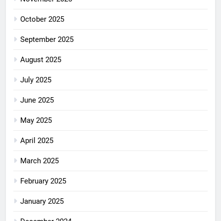
October 2025
September 2025
August 2025
July 2025
June 2025
May 2025
April 2025
March 2025
February 2025
January 2025