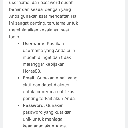
username, dan password sudah
benar dan sesuai dengan yang
Anda gunakan saat mendaftar. Hal
ini sangat penting, terutama untuk
meminimalkan kesalahan saat
login.
Username:
Pastikan
username yang Anda pilih
mudah diingat dan tidak
melanggar kebijakan
Horas88.
Email:
Gunakan email yang
aktif dan dapat diakses
untuk menerima notifikasi
penting terkait akun Anda.
Password:
Gunakan
password yang kuat dan
unik untuk menjaga
keamanan akun Anda.