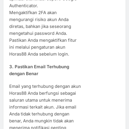
Authenticator.
Mengaktifkan 2FA akan
mengurangi risiko akun Anda
diretas, bahkan jika seseorang
mengetahui password Anda.
Pastikan Anda mengaktifkan fitur
ini melalui pengaturan akun
Horas88 Anda sebelum login.
3.
Pastikan Email Terhubung
dengan Benar
Email yang terhubung dengan akun
Horas88 Anda berfungsi sebagai
saluran utama untuk menerima
informasi terkait akun. Jika email
Anda tidak terhubung dengan
benar, Anda mungkin tidak akan
menerima notifikasi penting