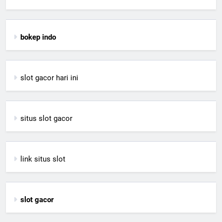
bokep indo
slot gacor hari ini
situs slot gacor
link situs slot
slot gacor