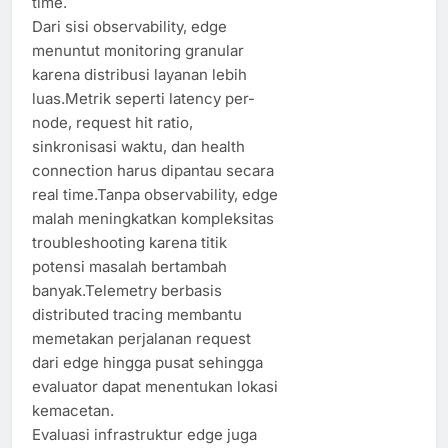
time.
Dari sisi observability, edge
menuntut monitoring granular
karena distribusi layanan lebih
luas.Metrik seperti latency per-
node, request hit ratio,
sinkronisasi waktu, dan health
connection harus dipantau secara
real time.Tanpa observability, edge
malah meningkatkan kompleksitas
troubleshooting karena titik
potensi masalah bertambah
banyak.Telemetry berbasis
distributed tracing membantu
memetakan perjalanan request
dari edge hingga pusat sehingga
evaluator dapat menentukan lokasi
kemacetan.
Evaluasi infrastruktur edge juga