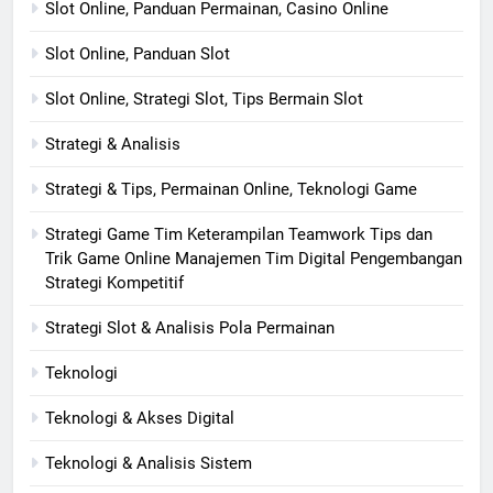
Slot Online, Panduan Permainan, Casino Online
Slot Online, Panduan Slot
Slot Online, Strategi Slot, Tips Bermain Slot
Strategi & Analisis
Strategi & Tips, Permainan Online, Teknologi Game
Strategi Game Tim Keterampilan Teamwork Tips dan
Trik Game Online Manajemen Tim Digital Pengembangan
Strategi Kompetitif
Strategi Slot & Analisis Pola Permainan
Teknologi
Teknologi & Akses Digital
Teknologi & Analisis Sistem