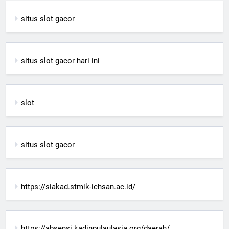
situs slot gacor
situs slot gacor hari ini
slot
situs slot gacor
https://siakad.stmik-ichsan.ac.id/
https://absensi.kadinpulaulasia.org/daerah/