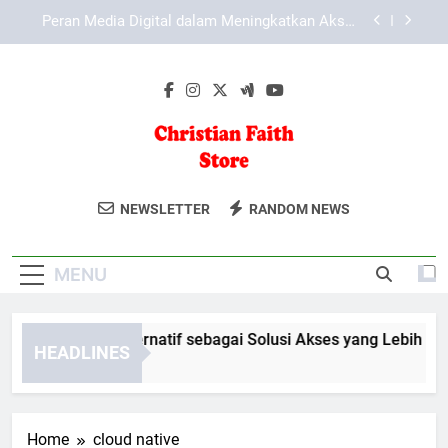
Skip
Login Tiara4D dan Cara Mengatasi Kendala Akses
to
Akun Pengguna
content
Sistem Monitoring Performa pada Lebah4D:
Strategi Menjaga Stabilitas dan Keandalan
Platform
LAE138 Link Alternatif sebagai Solusi Akses yang
Lebih Fleksibel dan Aman
Peran Media Digital dalam Meningkatkan Akses
Informasi Global
Christian Faith
Temukan Berbagai Produk Inspiratif
Login Tiara4D dan Cara Mengatasi Kendala Akses
NEWSLETTER
RANDOM NEWS
Akun Pengguna
Store
Yang Mendukung Iman Kristen Anda Di
Sistem Monitoring Performa pada Lebah4D:
Christian Faith Store.
Strategi Menjaga Stabilitas dan Keandalan
MENU
Platform
LAE138 Link Alternatif sebagai Solusi Akses yang Lebih Fleks
HEADLINES
3 Months Ago
Home
cloud native