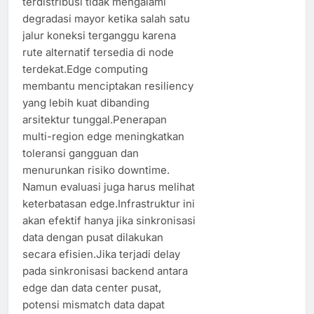
terdistribusi tidak mengalami
degradasi mayor ketika salah satu
jalur koneksi terganggu karena
rute alternatif tersedia di node
terdekat.Edge computing
membantu menciptakan resiliency
yang lebih kuat dibanding
arsitektur tunggal.Penerapan
multi-region edge meningkatkan
toleransi gangguan dan
menurunkan risiko downtime.
Namun evaluasi juga harus melihat
keterbatasan edge.Infrastruktur ini
akan efektif hanya jika sinkronisasi
data dengan pusat dilakukan
secara efisien.Jika terjadi delay
pada sinkronisasi backend antara
edge dan data center pusat,
potensi mismatch data dapat