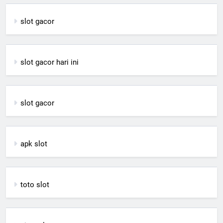
slot gacor
slot gacor hari ini
slot gacor
apk slot
toto slot