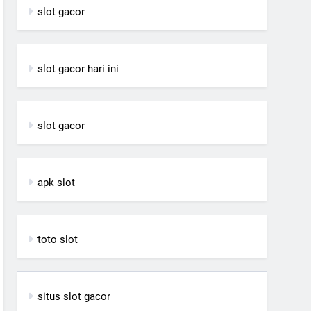
slot gacor
slot gacor hari ini
slot gacor
apk slot
toto slot
situs slot gacor