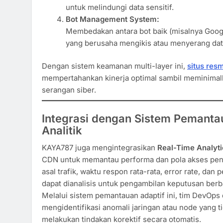
untuk melindungi data sensitif.
Bot Management System:
Membedakan antara bot baik (misalnya Googl
yang berusaha mengikis atau menyerang data
Dengan sistem keamanan multi-layer ini,
situs res
mempertahankan kinerja optimal sambil meminimalk
serangan siber.
Integrasi dengan Sistem Pemanta
Analitik
KAYA787 juga mengintegrasikan
Real-Time Analyti
CDN untuk memantau performa dan pola akses peng
asal trafik, waktu respon rata-rata, error rate, da
dapat dianalisis untuk pengambilan keputusan berba
Melalui sistem pemantauan adaptif ini, tim DevOps
mengidentifikasi anomali jaringan atau node yang t
melakukan tindakan korektif secara otomatis.