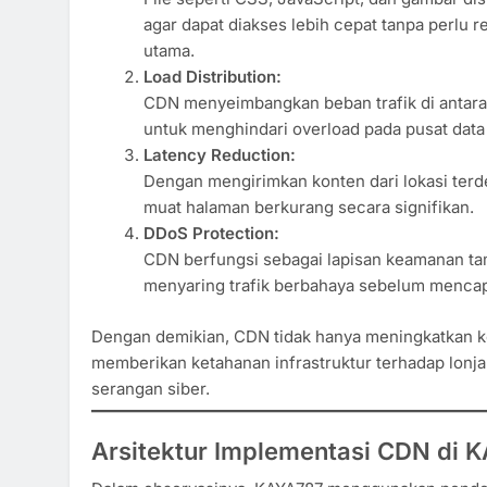
agar dapat diakses lebih cepat tanpa perlu r
utama.
Load Distribution:
CDN menyeimbangkan beban trafik di antara
untuk menghindari overload pada pusat data
Latency Reduction:
Dengan mengirimkan konten dari lokasi ter
muat halaman berkurang secara signifikan.
DDoS Protection:
CDN berfungsi sebagai lapisan keamanan t
menyaring trafik berbahaya sebelum mencapai
Dengan demikian, CDN tidak hanya meningkatkan ke
memberikan ketahanan infrastruktur terhadap lonja
serangan siber.
Arsitektur Implementasi CDN di 