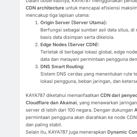
Dalam observasinya, KAYA787 menggunakan pend
CDN architecture
untuk mencapai efisiensi maksimal
mencakup tiga lapisan utama:
Origin Server (Server Utama):
Berfungsi sebagai sumber asli data situs, di
basis data disimpan serta dikelola.
Edge Nodes (Server CDN):
Terletak di berbagai lokasi global, edge n
data dan melayani permintaan pengguna den
DNS Smart Routing:
Sistem DNS cerdas yang menentukan rute te
lokasi pengguna, beban jaringan, dan keters
KAYA787 diketahui memanfaatkan
CDN dari penyedi
Cloudflare dan Akamai
, yang menawarkan jaringa
server di lebih dari 100 negara. Dengan dukungan
A
permintaan pengguna akan diarahkan ke node CDN 
dan paling stabil.
Selain itu, KAYA787 juga menerapkan
Dynamic Cont