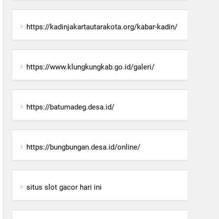
https://kadinjakartautarakota.org/kabar-kadin/
https://www.klungkungkab.go.id/galeri/
https://batumadeg.desa.id/
https://bungbungan.desa.id/online/
situs slot gacor hari ini