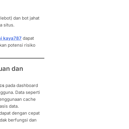
ebot) dan bot jahat
 situs.
mi kaya787
dapat
an potensi risiko
uan dan
cs
pada dashboard
guna. Data seperti
n penggunaan cache
sis data.
 dapat dengan cepat
idak berfungsi dan