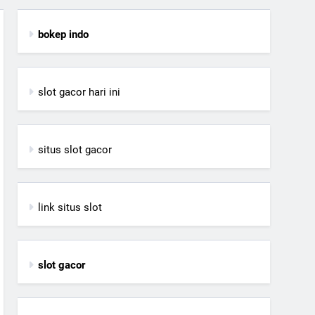
bokep indo
slot gacor hari ini
situs slot gacor
link situs slot
slot gacor