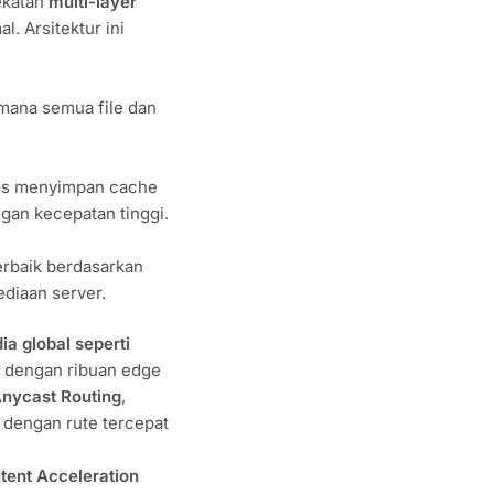
ekatan
multi-layer
. Arsitektur ini
 mana semua file dan
odes menyimpan cache
gan kecepatan tinggi.
rbaik berdasarkan
ediaan server.
a global seperti
n dengan ribuan edge
nycast Routing
,
dengan rute tercepat
ent Acceleration