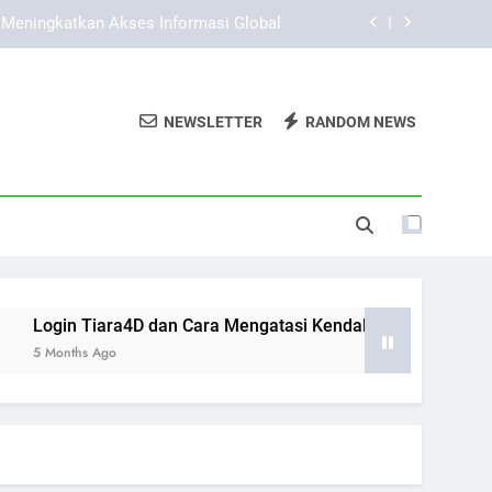
 Meningkatkan Akses Informasi Global
ngatasi Kendala Akses Akun Pengguna
aga Stabilitas dan Keandalan Platform
NEWSLETTER
RANDOM NEWS
i Akses yang Lebih Fleksibel dan Aman
 Christian Faith Store.
 Meningkatkan Akses Informasi Global
ngatasi Kendala Akses Akun Pengguna
aga Stabilitas dan Keandalan Platform
iara4D dan Cara Mengatasi Kendala Akses Akun Pengguna
Ago