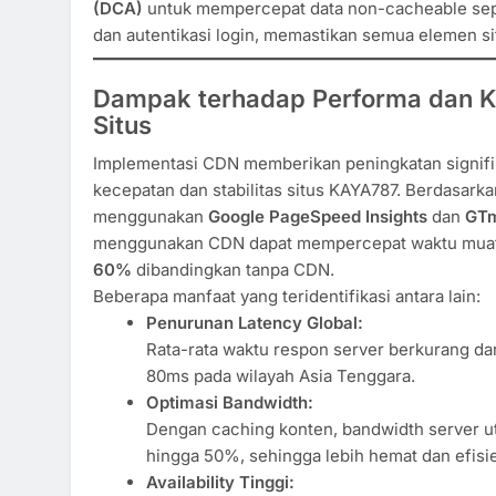
(DCA)
untuk mempercepat data non-cacheable sepe
dan autentikasi login, memastikan semua elemen sit
Dampak terhadap Performa dan 
Situs
Implementasi CDN memberikan peningkatan signifi
kecepatan dan stabilitas situs KAYA787. Berdasarka
menggunakan
Google PageSpeed Insights
dan
GTm
menggunakan CDN dapat mempercepat waktu muat
60%
dibandingkan tanpa CDN.
Beberapa manfaat yang teridentifikasi antara lain:
Penurunan Latency Global:
Rata-rata waktu respon server berkurang da
80ms pada wilayah Asia Tenggara.
Optimasi Bandwidth:
Dengan caching konten, bandwidth server 
hingga 50%, sehingga lebih hemat dan efisi
Availability Tinggi: