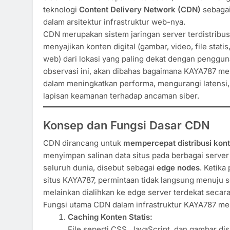
teknologi
Content Delivery Network (CDN)
sebaga
dalam arsitektur infrastruktur web-nya.
CDN merupakan sistem jaringan server terdistribus
menyajikan konten digital (gambar, video, file statis
web) dari lokasi yang paling dekat dengan pengguna
observasi ini, akan dibahas bagaimana KAYA787 
dalam meningkatkan performa, mengurangi latensi
lapisan keamanan terhadap ancaman siber.
Konsep dan Fungsi Dasar CDN
CDN dirancang untuk
mempercepat distribusi kon
menyimpan salinan data situs pada berbagai server
seluruh dunia, disebut sebagai
edge nodes
. Ketik
situs KAYA787, permintaan tidak langsung menuju s
melainkan dialihkan ke edge server terdekat secara
Fungsi utama CDN dalam infrastruktur KAYA787 mel
Caching Konten Statis:
File seperti CSS, JavaScript, dan gambar di