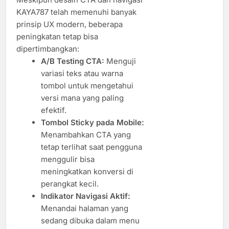
KAYA787 telah memenuhi banyak
prinsip UX modern, beberapa
peningkatan tetap bisa
dipertimbangkan:
A/B Testing CTA:
Menguji
variasi teks atau warna
tombol untuk mengetahui
versi mana yang paling
efektif.
Tombol Sticky pada Mobile:
Menambahkan CTA yang
tetap terlihat saat pengguna
menggulir bisa
meningkatkan konversi di
perangkat kecil.
Indikator Navigasi Aktif:
Menandai halaman yang
sedang dibuka dalam menu