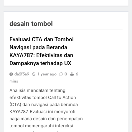
desain tombol
Evaluasi CTA dan Tombol
Navigasi pada Beranda
KAYA787: Efektivitas dan
Dampaknya terhadap UX
da2f5a9
1 year ago
0
6
mins
Analisis mendalam tentang
efektivitas tombol Call to Action
(CTA) dan navigasi pada beranda
KAYA787. Evaluasi ini menyoroti
bagaimana desain dan penempatan
tombol memengaruhi interaksi