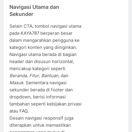
Navigasi Utama dan
Sekunder
Selain CTA, tombol navigasi utama
pada KAYA787 berperan besar
dalam mengarahkan pengguna ke
kategori konten yang diinginkan.
Navigasi utama berada di bagian
header dan disusun horizontal,
mencakup kategori seperti
Beranda
,
Fitur
,
Bantuan
, dan
Masuk
. Sementara navigasi
sekunder berada di footer dan
dropdown, berisi informasi
tambahan seperti kebijakan privasi
atau FAQ.
Desain navigasi responsif juga
diterapkan untuk memastikan