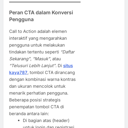
Peran CTA dalam Konversi
Pengguna
Call to Action adalah elemen
interaktif yang mengarahkan
pengguna untuk melakukan
tindakan tertentu seperti
“Daftar
Sekarang”
,
“Masuk”
, atau
“Telusuri Lebih Lanjut”
. Di
situs
kaya787
, tombol CTA dirancang
dengan kombinasi warna kontras
dan ukuran mencolok untuk
menarik perhatian pengguna.
Beberapa posisi strategis
penempatan tombol CTA di
beranda antara lain:
Di bagian atas (header)
untuk login dan registrasi