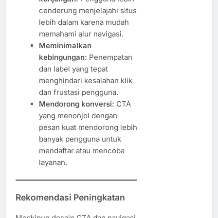
cenderung menjelajahi situs
lebih dalam karena mudah
memahami alur navigasi.
Meminimalkan
kebingungan:
Penempatan
dan label yang tepat
menghindari kesalahan klik
dan frustasi pengguna.
Mendorong konversi:
CTA
yang menonjol dengan
pesan kuat mendorong lebih
banyak pengguna untuk
mendaftar atau mencoba
layanan.
Rekomendasi Peningkatan
Meskipun desain CTA dan navigasi