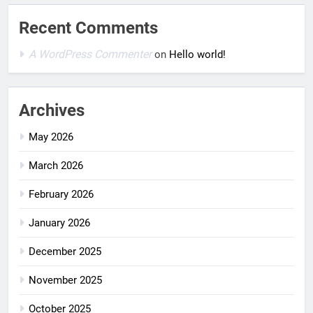
Recent Comments
A WordPress Commenter
on
Hello world!
Archives
May 2026
March 2026
February 2026
January 2026
December 2025
November 2025
October 2025