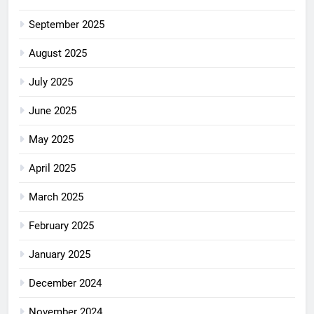
September 2025
August 2025
July 2025
June 2025
May 2025
April 2025
March 2025
February 2025
January 2025
December 2024
November 2024