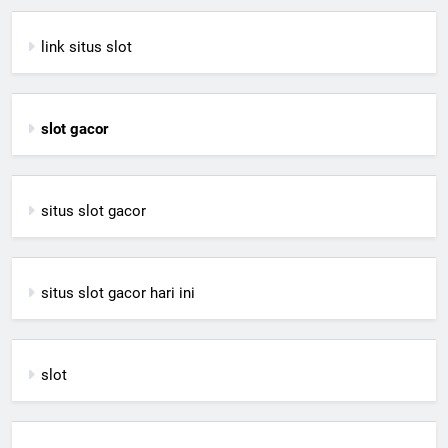
link situs slot
slot gacor
situs slot gacor
situs slot gacor hari ini
slot