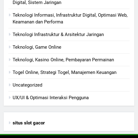
Digital, Sistem Jaringan
Teknologi Informasi, Infrastruktur Digital, Optimasi Web,
Keamanan dan Performa
Teknologi Infrastruktur & Arsitektur Jaringan
Teknologi, Game Online
Teknologi, Kasino Online, Pembayaran Permainan
Togel Online, Strategi Togel, Manajemen Keuangan
Uncategorized
UX/UI & Optimasi Interaksi Pengguna
situs slot gacor