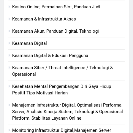
Kasino Online, Permainan Slot, Panduan Judi
Keamanan & Infrastruktur Akses
Keamanan Akun, Panduan Digital, Teknologi
Keamanan Digital
Keamanan Digital & Edukasi Pengguna
Keamanan Siber / Threat Intelligence / Teknologi &
Operasional
Kesehatan Mental Pengembangan Diri Gaya Hidup
Positif Tips Motivasi Harian
Manajemen Infrastruktur Digital, Optimalisasi Performa
Server, Analisis Kinerja Sistem, Teknologi & Operasional
Platform, Stabilitas Layanan Online
Monitoring Infrastruktur Digital,Manajemen Server