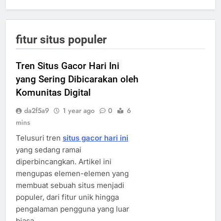
fitur situs populer
Tren Situs Gacor Hari Ini
yang Sering Dibicarakan oleh
Komunitas Digital
da2f5a9
1 year ago
0
6
mins
Telusuri tren
situs gacor hari ini
yang sedang ramai
diperbincangkan. Artikel ini
mengupas elemen-elemen yang
membuat sebuah situs menjadi
populer, dari fitur unik hingga
pengalaman pengguna yang luar
biasa.