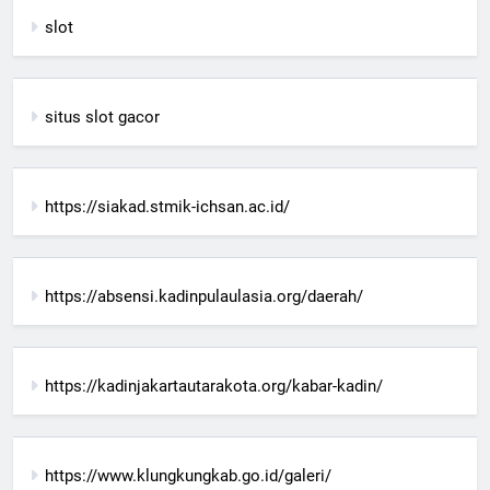
slot
situs slot gacor
https://siakad.stmik-ichsan.ac.id/
https://absensi.kadinpulaulasia.org/daerah/
https://kadinjakartautarakota.org/kabar-kadin/
https://www.klungkungkab.go.id/galeri/