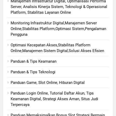
Manajemen Infrastruktur Digital, Optimalisasi Performa
Server, Analisis Kinerja Sistem, Teknologi & Operasional
Platform, Stabilitas Layanan Online
Monitoring Infrastruktur Digital,Manajemen Server
Online,Stabilitas Platform,Optimasi Sistem,Pengalaman
Pengguna
Optimasi Kecepatan Akses,Stabilitas Platform
Online,Manajemen Sistem Digital,Solusi Akses Efisien
Panduan & Tips Keamanan
Panduan & Tips Teknologi
Panduan Game, Slot Online, Hiburan Digital
Panduan Login Online, Tutorial Daftar Akun, Tips
Keamanan Digital, Strategi Akses Aman, Situs Judi
Terpercaya
Panduan Memaksimalkan Bonus Slot Strategi Bermain