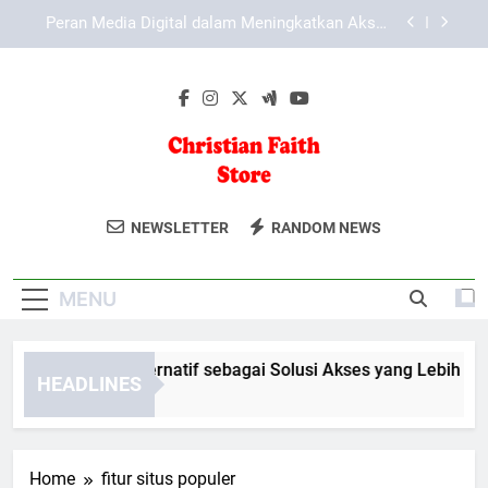
Informasi Global
Skip
Login Tiara4D dan Cara Mengatasi Kendala Akses
to
Akun Pengguna
content
Sistem Monitoring Performa pada Lebah4D:
Strategi Menjaga Stabilitas dan Keandalan
Platform
LAE138 Link Alternatif sebagai Solusi Akses yang
Lebih Fleksibel dan Aman
Peran Media Digital dalam Meningkatkan Akses
Informasi Global
Christian Faith
Temukan Berbagai Produk Inspiratif
Login Tiara4D dan Cara Mengatasi Kendala Akses
NEWSLETTER
RANDOM NEWS
Akun Pengguna
Store
Yang Mendukung Iman Kristen Anda Di
Christian Faith Store.
Sistem Monitoring Performa pada Lebah4D:
Strategi Menjaga Stabilitas dan Keandalan
MENU
Platform
LAE138 Link Alternatif sebagai Solusi Akses yang Lebih Fleks
HEADLINES
3 Months Ago
Home
fitur situs populer