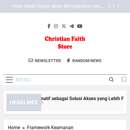
Skip
Login Tiara4D dan Cara Mengatasi Kendala Akses
to
Akun Pengguna
content
Sistem Monitoring Performa pada Lebah4D:
Strategi Menjaga Stabilitas dan Keandalan
Platform
LAE138 Link Alternatif sebagai Solusi Akses yang
Lebih Fleksibel dan Aman
Peran Media Digital dalam Meningkatkan Akses
Informasi Global
Christian Faith
Temukan Berbagai Produk Inspiratif
Login Tiara4D dan Cara Mengatasi Kendala Akses
NEWSLETTER
RANDOM NEWS
Akun Pengguna
Store
Yang Mendukung Iman Kristen Anda Di
Sistem Monitoring Performa pada Lebah4D:
Christian Faith Store.
Strategi Menjaga Stabilitas dan Keandalan
MENU
Platform
E138 Link Alternatif sebagai Solusi Akses yang Lebih Fleksib
HEADLINES
Months Ago
Home
Framework Keamanan