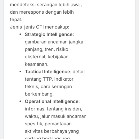
mendeteksi serangan lebih awal,
dan merespons dengan lebih
tepat.
Jenis-jenis CTI mencakup:
Strategic Intelligence
:
gambaran ancaman jangka
panjang, tren, risiko
eksternal, kebijakan
keamanan.
Tactical Intelligence
: detail
tentang TTP, indikator
teknis, cara serangan
berkembang.
Operational Intelligence
:
informasi tentang insiden,
waktu, jalur masuk ancaman
spesifik, pemantauan
aktivitas berbahaya yang
sedang berlangsung.