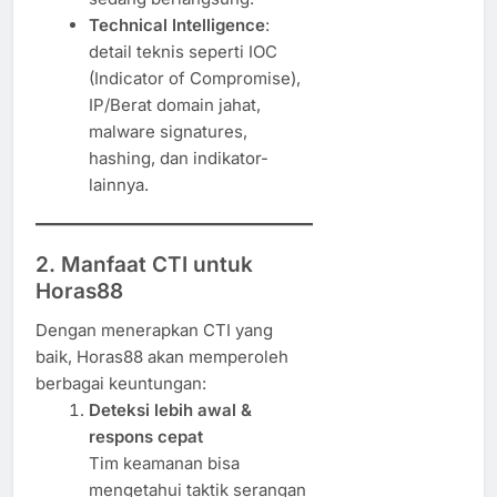
Technical Intelligence
:
detail teknis seperti IOC
(Indicator of Compromise),
IP/Berat domain jahat,
malware signatures,
hashing, dan indikator-
lainnya.
2. Manfaat CTI untuk
Horas88
Dengan menerapkan CTI yang
baik, Horas88 akan memperoleh
berbagai keuntungan:
Deteksi lebih awal &
respons cepat
Tim keamanan bisa
mengetahui taktik serangan