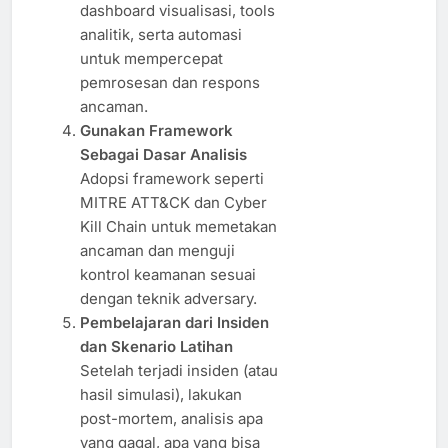
dashboard visualisasi, tools
analitik, serta automasi
untuk mempercepat
pemrosesan dan respons
ancaman.
Gunakan Framework
Sebagai Dasar Analisis
Adopsi framework seperti
MITRE ATT&CK dan Cyber
Kill Chain untuk memetakan
ancaman dan menguji
kontrol keamanan sesuai
dengan teknik adversary.
Pembelajaran dari Insiden
dan Skenario Latihan
Setelah terjadi insiden (atau
hasil simulasi), lakukan
post-mortem, analisis apa
yang gagal, apa yang bisa