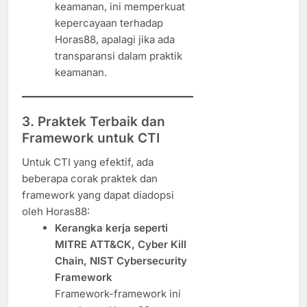
keamanan, ini memperkuat
kepercayaan terhadap
Horas88, apalagi jika ada
transparansi dalam praktik
keamanan.
3. Praktek Terbaik dan
Framework untuk CTI
Untuk CTI yang efektif, ada
beberapa corak praktek dan
framework yang dapat diadopsi
oleh Horas88:
Kerangka kerja seperti
MITRE ATT&CK, Cyber Kill
Chain, NIST Cybersecurity
Framework
Framework-framework ini