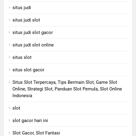
situs judi
situs judi slot
situs judi slot gacor
situs judi slot online
situs slot
situs slot gacor
Situs Slot Terpercaya, Tips Bermain Slot, Game Slot
Online, Strategi Slot, Panduan Slot Pemula, Slot Online
Indonesia
slot
slot gacor hari ini
Slot Gacor, Slot Fantasi