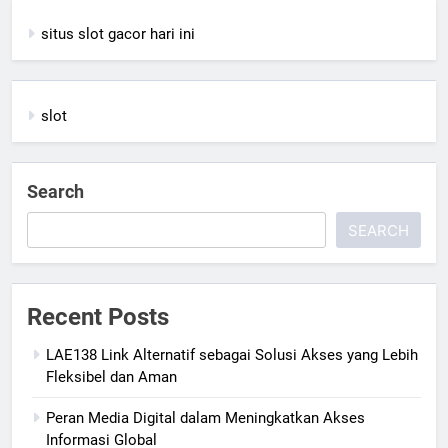
situs slot gacor hari ini
slot
Search
SEARCH
Recent Posts
LAE138 Link Alternatif sebagai Solusi Akses yang Lebih
Fleksibel dan Aman
Peran Media Digital dalam Meningkatkan Akses
Informasi Global