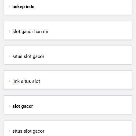
bokep indo
slot gacor hari ini
situs slot gacor
link situs slot
slot gacor
situs slot gacor