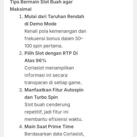
Tips Bermain Slot Buah agar
Maksimal
Mulai dari Taruhan Rendah
di Demo Mode
Kenali pola kemenangan dan
frekuensi bonus dalam 50–
100 spin pertama.
Pilih Slot dengan RTP Di
Atas 96%
Corlaslot menampilkan
informasi ini secara
transparan di setiap game.
Manfaatkan Fitur Autospin
dan Turbo Spin
Slot buah cenderung
repetitif, jadi fitur ini
membantu efisiensi waktu.
Main Saat Prime Time
Berdasarkan data Corlaslot,