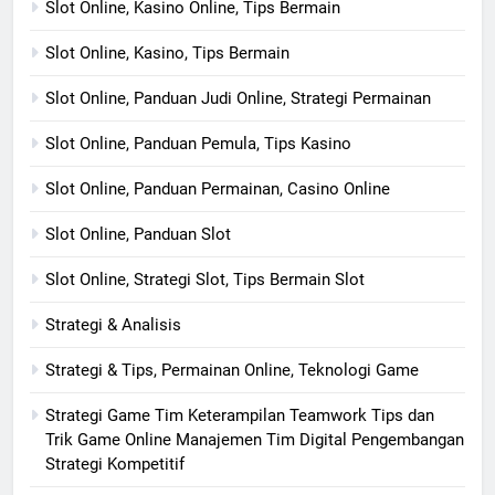
Slot Online, Kasino Online, Tips Bermain
Slot Online, Kasino, Tips Bermain
Slot Online, Panduan Judi Online, Strategi Permainan
Slot Online, Panduan Pemula, Tips Kasino
Slot Online, Panduan Permainan, Casino Online
Slot Online, Panduan Slot
Slot Online, Strategi Slot, Tips Bermain Slot
Strategi & Analisis
Strategi & Tips, Permainan Online, Teknologi Game
Strategi Game Tim Keterampilan Teamwork Tips dan
Trik Game Online Manajemen Tim Digital Pengembangan
Strategi Kompetitif