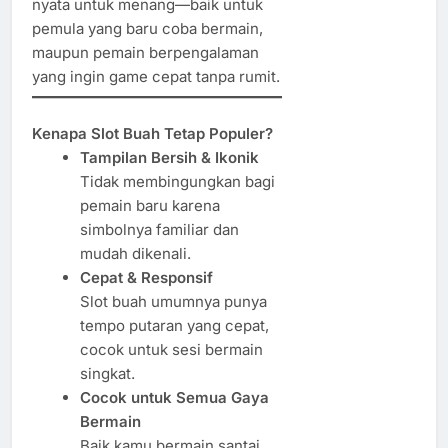
nyata untuk menang—baik untuk
pemula yang baru coba bermain,
maupun pemain berpengalaman
yang ingin game cepat tanpa rumit.
Kenapa Slot Buah Tetap Populer?
Tampilan Bersih & Ikonik
Tidak membingungkan bagi
pemain baru karena
simbolnya familiar dan
mudah dikenali.
Cepat & Responsif
Slot buah umumnya punya
tempo putaran yang cepat,
cocok untuk sesi bermain
singkat.
Cocok untuk Semua Gaya
Bermain
Baik kamu bermain santai