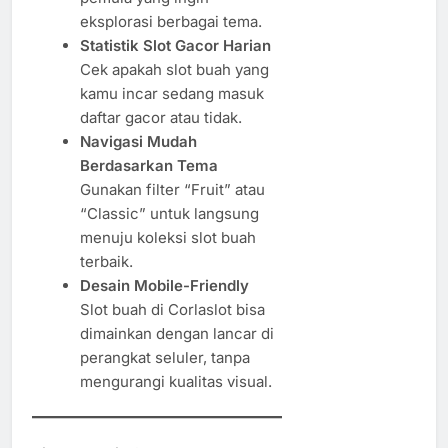
eksplorasi berbagai tema.
Statistik Slot Gacor Harian
Cek apakah slot buah yang
kamu incar sedang masuk
daftar gacor atau tidak.
Navigasi Mudah
Berdasarkan Tema
Gunakan filter “Fruit” atau
“Classic” untuk langsung
menuju koleksi slot buah
terbaik.
Desain Mobile-Friendly
Slot buah di Corlaslot bisa
dimainkan dengan lancar di
perangkat seluler, tanpa
mengurangi kualitas visual.