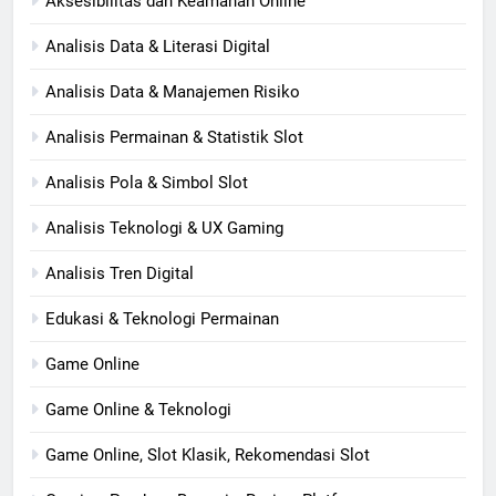
Aksesibilitas dan Keamanan Online
Analisis Data & Literasi Digital
Analisis Data & Manajemen Risiko
Analisis Permainan & Statistik Slot
Analisis Pola & Simbol Slot
Analisis Teknologi & UX Gaming
Analisis Tren Digital
Edukasi & Teknologi Permainan
Game Online
Game Online & Teknologi
Game Online, Slot Klasik, Rekomendasi Slot