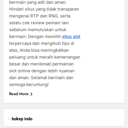
bermain yang adil dan aman.
Hindari situs yang tidak transparan
mengenai RTP dan RNG, serta
selalu cek review pemain lain
sebelum memutuskan untuk
bermain. Dengan memilih
situs slot
terpercaya dan mengikuti tips di
atas, Anda bisa meningkatkan
peluang untuk meraih kemenangan
besar dan menikmati permainan
slot online dengan lebih nyaman
dan aman. Selamat bermain dan
semoga beruntung!
Read More
bokep indo