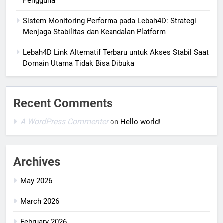
Pengguna
Sistem Monitoring Performa pada Lebah4D: Strategi
Menjaga Stabilitas dan Keandalan Platform
Lebah4D Link Alternatif Terbaru untuk Akses Stabil Saat
Domain Utama Tidak Bisa Dibuka
Recent Comments
A WordPress Commenter
on
Hello world!
Archives
May 2026
March 2026
February 2026