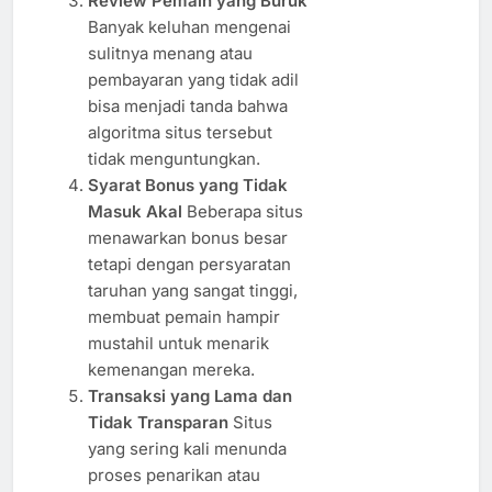
Review Pemain yang Buruk
Banyak keluhan mengenai
sulitnya menang atau
pembayaran yang tidak adil
bisa menjadi tanda bahwa
algoritma situs tersebut
tidak menguntungkan.
Syarat Bonus yang Tidak
Masuk Akal
Beberapa situs
menawarkan bonus besar
tetapi dengan persyaratan
taruhan yang sangat tinggi,
membuat pemain hampir
mustahil untuk menarik
kemenangan mereka.
Transaksi yang Lama dan
Tidak Transparan
Situs
yang sering kali menunda
proses penarikan atau