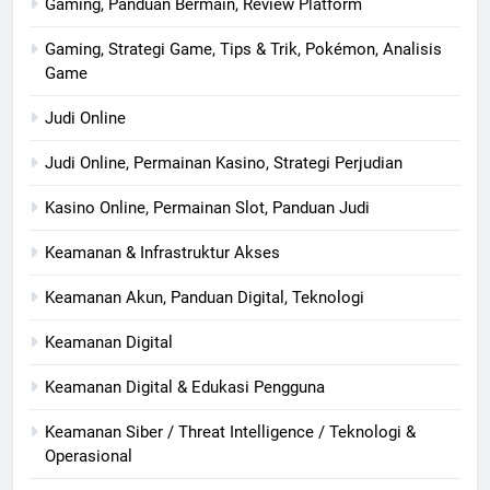
Gaming, Panduan Bermain, Review Platform
Gaming, Strategi Game, Tips & Trik, Pokémon, Analisis
Game
Judi Online
Judi Online, Permainan Kasino, Strategi Perjudian
Kasino Online, Permainan Slot, Panduan Judi
Keamanan & Infrastruktur Akses
Keamanan Akun, Panduan Digital, Teknologi
Keamanan Digital
Keamanan Digital & Edukasi Pengguna
Keamanan Siber / Threat Intelligence / Teknologi &
Operasional