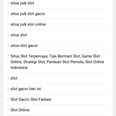
situs judi slot
situs judi slot gacor
situs judi slot online
situs slot
situs slot gacor
Situs Slot Terpercaya, Tips Bermain Slot, Game Slot
Online, Strategi Slot, Panduan Slot Pemula, Slot Online
Indonesia
slot
slot gacor hari ini
Slot Gacor, Slot Fantasi
Slot Online