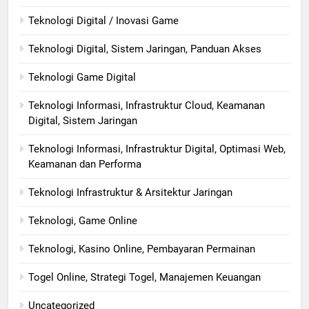
Teknologi Digital / Inovasi Game
Teknologi Digital, Sistem Jaringan, Panduan Akses
Teknologi Game Digital
Teknologi Informasi, Infrastruktur Cloud, Keamanan
Digital, Sistem Jaringan
Teknologi Informasi, Infrastruktur Digital, Optimasi Web,
Keamanan dan Performa
Teknologi Infrastruktur & Arsitektur Jaringan
Teknologi, Game Online
Teknologi, Kasino Online, Pembayaran Permainan
Togel Online, Strategi Togel, Manajemen Keuangan
Uncategorized