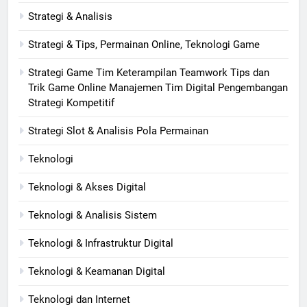
Strategi & Analisis
Strategi & Tips, Permainan Online, Teknologi Game
Strategi Game Tim Keterampilan Teamwork Tips dan
Trik Game Online Manajemen Tim Digital Pengembangan
Strategi Kompetitif
Strategi Slot & Analisis Pola Permainan
Teknologi
Teknologi & Akses Digital
Teknologi & Analisis Sistem
Teknologi & Infrastruktur Digital
Teknologi & Keamanan Digital
Teknologi dan Internet