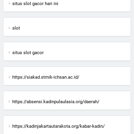
situs slot gacor hari ini
slot
situs slot gacor
https://siakad.stmik-ichsan.ac.id/
https://absensi.kadinpulaulasia.org/daerah/
https://kadinjakartautarakota.org/kabar-kadin/