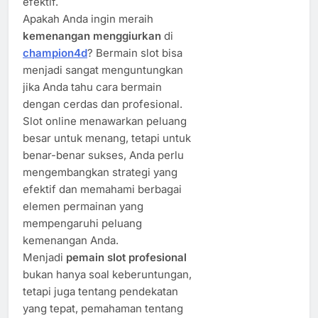
efektif.
Apakah Anda ingin meraih
kemenangan menggiurkan
di
champion4d
? Bermain slot bisa
menjadi sangat menguntungkan
jika Anda tahu cara bermain
dengan cerdas dan profesional.
Slot online menawarkan peluang
besar untuk menang, tetapi untuk
benar-benar sukses, Anda perlu
mengembangkan strategi yang
efektif dan memahami berbagai
elemen permainan yang
mempengaruhi peluang
kemenangan Anda.
Menjadi
pemain slot profesional
bukan hanya soal keberuntungan,
tetapi juga tentang pendekatan
yang tepat, pemahaman tentang