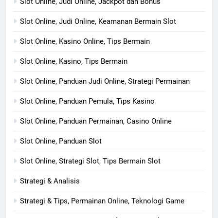
Slot Online, Judi Online, Jackpot dan Bonus
Slot Online, Judi Online, Keamanan Bermain Slot
Slot Online, Kasino Online, Tips Bermain
Slot Online, Kasino, Tips Bermain
Slot Online, Panduan Judi Online, Strategi Permainan
Slot Online, Panduan Pemula, Tips Kasino
Slot Online, Panduan Permainan, Casino Online
Slot Online, Panduan Slot
Slot Online, Strategi Slot, Tips Bermain Slot
Strategi & Analisis
Strategi & Tips, Permainan Online, Teknologi Game