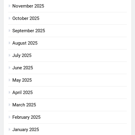
November 2025
October 2025
September 2025
August 2025
July 2025
June 2025
May 2025
April 2025
March 2025
February 2025
January 2025