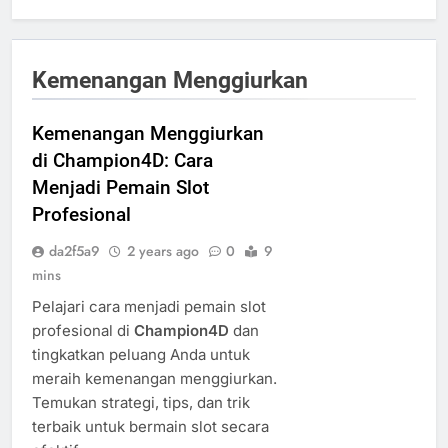
Kemenangan Menggiurkan
Kemenangan Menggiurkan
di Champion4D: Cara
Menjadi Pemain Slot
Profesional
da2f5a9
2 years ago
0
9
mins
Pelajari cara menjadi pemain slot
profesional di
Champion4D
dan
tingkatkan peluang Anda untuk
meraih kemenangan menggiurkan.
Temukan strategi, tips, dan trik
terbaik untuk bermain slot secara