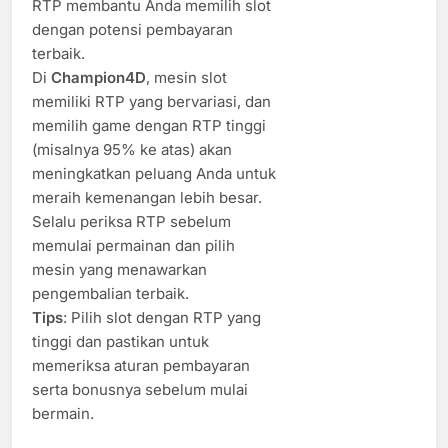
RTP membantu Anda memilih slot
dengan potensi pembayaran
terbaik.
Di
Champion4D
, mesin slot
memiliki RTP yang bervariasi, dan
memilih game dengan RTP tinggi
(misalnya 95% ke atas) akan
meningkatkan peluang Anda untuk
meraih kemenangan lebih besar.
Selalu periksa RTP sebelum
memulai permainan dan pilih
mesin yang menawarkan
pengembalian terbaik.
Tips
: Pilih slot dengan RTP yang
tinggi dan pastikan untuk
memeriksa aturan pembayaran
serta bonusnya sebelum mulai
bermain.