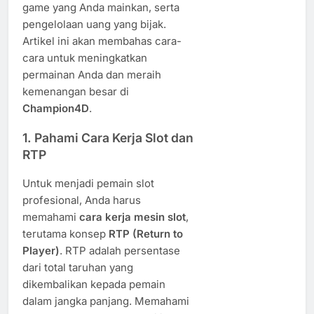
game yang Anda mainkan, serta
pengelolaan uang yang bijak.
Artikel ini akan membahas cara-
cara untuk meningkatkan
permainan Anda dan meraih
kemenangan besar di
Champion4D
.
1.
Pahami Cara Kerja Slot dan
RTP
Untuk menjadi pemain slot
profesional, Anda harus
memahami
cara kerja mesin slot
,
terutama konsep
RTP (Return to
Player)
. RTP adalah persentase
dari total taruhan yang
dikembalikan kepada pemain
dalam jangka panjang. Memahami