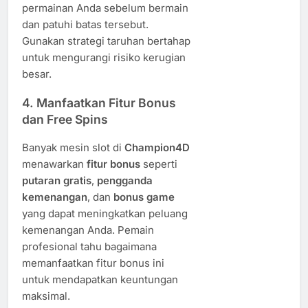
permainan Anda sebelum bermain
dan patuhi batas tersebut.
Gunakan strategi taruhan bertahap
untuk mengurangi risiko kerugian
besar.
4.
Manfaatkan Fitur Bonus
dan Free Spins
Banyak mesin slot di
Champion4D
menawarkan
fitur bonus
seperti
putaran gratis
,
pengganda
kemenangan
, dan
bonus game
yang dapat meningkatkan peluang
kemenangan Anda. Pemain
profesional tahu bagaimana
memanfaatkan fitur bonus ini
untuk mendapatkan keuntungan
maksimal.