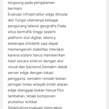
langsung pada pengalaman
bermain.
Evaluasi infrastruktur edge dimulai
dari fungsi utamanya sebagai
pengurang latensi geografis.Pada
situs bertrafik tinggi seperti
platform slot digital, latency
beberapa milidetik saja dapat
memengaruhi stabilitas interaksi
karena sistem harus memberikan
hasil secara sinkron dengan alur
visual dan backend.Semakin dekat
server edge dengan lokasi
pengguna, semakin rendah beban
jaringan lintas wilayah.Inilah alasan
edge dianggap bukan hanya fitur
tambahan, tetapi komponen
arsitektur kritikal.
Selanjutnya evaluasi mencakup