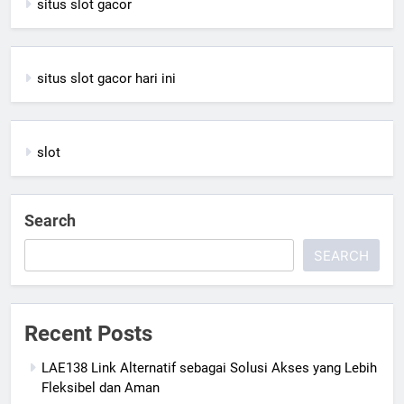
situs slot gacor
situs slot gacor hari ini
slot
Search
SEARCH
Recent Posts
LAE138 Link Alternatif sebagai Solusi Akses yang Lebih
Fleksibel dan Aman