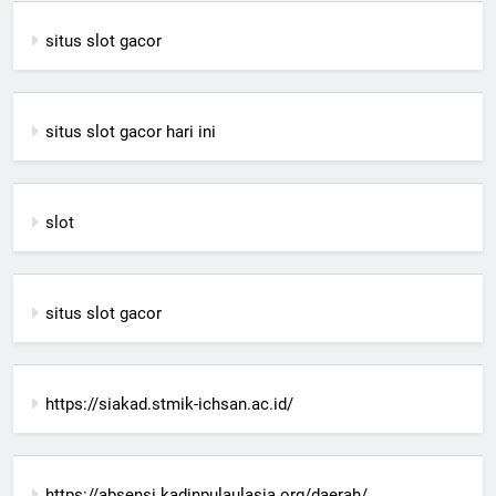
situs slot gacor
situs slot gacor hari ini
slot
situs slot gacor
https://siakad.stmik-ichsan.ac.id/
https://absensi.kadinpulaulasia.org/daerah/