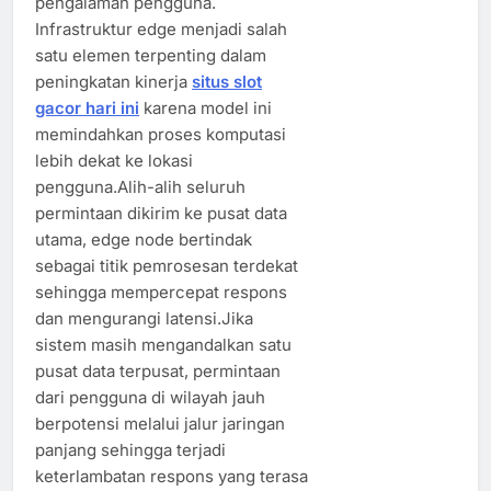
pengalaman pengguna.
Infrastruktur edge menjadi salah
satu elemen terpenting dalam
peningkatan kinerja
situs slot
gacor hari ini
karena model ini
memindahkan proses komputasi
lebih dekat ke lokasi
pengguna.Alih-alih seluruh
permintaan dikirim ke pusat data
utama, edge node bertindak
sebagai titik pemrosesan terdekat
sehingga mempercepat respons
dan mengurangi latensi.Jika
sistem masih mengandalkan satu
pusat data terpusat, permintaan
dari pengguna di wilayah jauh
berpotensi melalui jalur jaringan
panjang sehingga terjadi
keterlambatan respons yang terasa