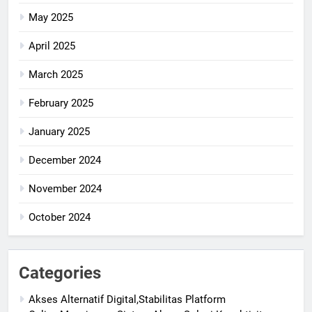
May 2025
April 2025
March 2025
February 2025
January 2025
December 2024
November 2024
October 2024
Categories
Akses Alternatif Digital,Stabilitas Platform