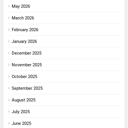
May 2026
March 2026
February 2026
January 2026
December 2025
November 2025
October 2025
September 2025
August 2025
July 2025
June 2025