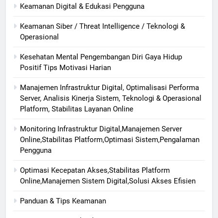
Keamanan Digital & Edukasi Pengguna
Keamanan Siber / Threat Intelligence / Teknologi &
Operasional
Kesehatan Mental Pengembangan Diri Gaya Hidup
Positif Tips Motivasi Harian
Manajemen Infrastruktur Digital, Optimalisasi Performa
Server, Analisis Kinerja Sistem, Teknologi & Operasional
Platform, Stabilitas Layanan Online
Monitoring Infrastruktur Digital,Manajemen Server
Online,Stabilitas Platform,Optimasi Sistem,Pengalaman
Pengguna
Optimasi Kecepatan Akses,Stabilitas Platform
Online,Manajemen Sistem Digital,Solusi Akses Efisien
Panduan & Tips Keamanan