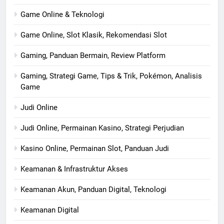
Game Online & Teknologi
Game Online, Slot Klasik, Rekomendasi Slot
Gaming, Panduan Bermain, Review Platform
Gaming, Strategi Game, Tips & Trik, Pokémon, Analisis
Game
Judi Online
Judi Online, Permainan Kasino, Strategi Perjudian
Kasino Online, Permainan Slot, Panduan Judi
Keamanan & Infrastruktur Akses
Keamanan Akun, Panduan Digital, Teknologi
Keamanan Digital