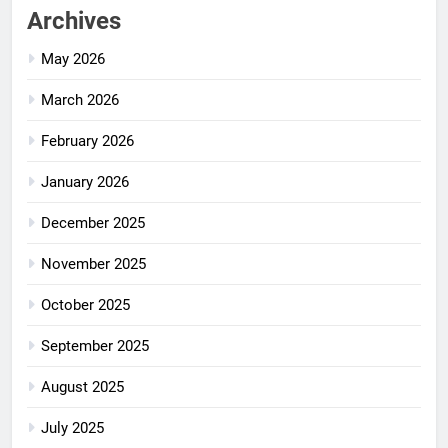
Archives
May 2026
March 2026
February 2026
January 2026
December 2025
November 2025
October 2025
September 2025
August 2025
July 2025