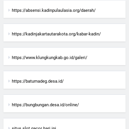
https://absensi.kadinpulaulasia.org/daerah/
https://kadinjakartautarakota.org/kabar-kadin/
https://www.klungkungkab.go.id/galeri/
https://batumadeg.desa.id/
https://bungbungan.desa.id/online/
situs slot gacor hari ini