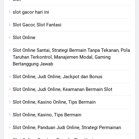
slot gacor hari ini
Slot Gacor, Slot Fantasi
Slot Online
Slot Online Santai, Strategi Bermain Tanpa Tekanan, Pola
Taruhan Terkontrol, Manajemen Modal, Gaming
Bertanggung Jawab
Slot Online, Judi Online, Jackpot dan Bonus
Slot Online, Judi Online, Keamanan Bermain Slot
Slot Online, Kasino Online, Tips Bermain
Slot Online, Kasino, Tips Bermain
Slot Online, Panduan Judi Online, Strategi Permainan