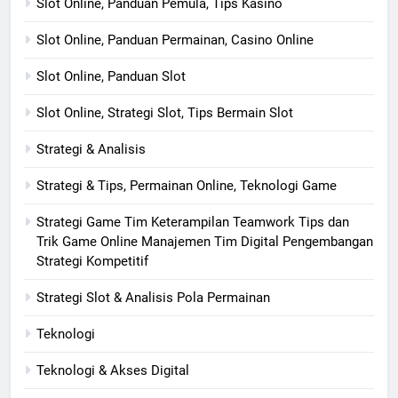
Slot Online, Panduan Pemula, Tips Kasino
Slot Online, Panduan Permainan, Casino Online
Slot Online, Panduan Slot
Slot Online, Strategi Slot, Tips Bermain Slot
Strategi & Analisis
Strategi & Tips, Permainan Online, Teknologi Game
Strategi Game Tim Keterampilan Teamwork Tips dan
Trik Game Online Manajemen Tim Digital Pengembangan
Strategi Kompetitif
Strategi Slot & Analisis Pola Permainan
Teknologi
Teknologi & Akses Digital