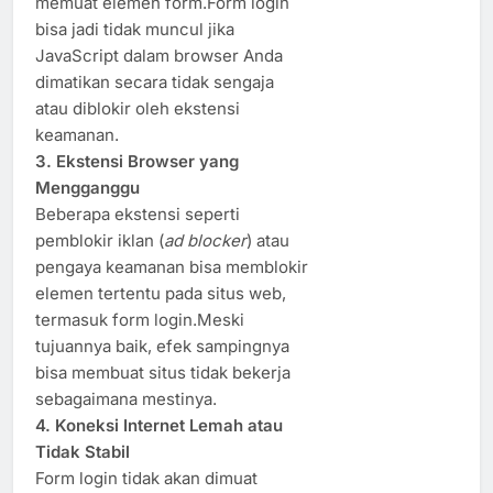
memuat elemen form.Form login
bisa jadi tidak muncul jika
JavaScript dalam browser Anda
dimatikan secara tidak sengaja
atau diblokir oleh ekstensi
keamanan.
3. Ekstensi Browser yang
Mengganggu
Beberapa ekstensi seperti
pemblokir iklan (
ad blocker
) atau
pengaya keamanan bisa memblokir
elemen tertentu pada situs web,
termasuk form login.Meski
tujuannya baik, efek sampingnya
bisa membuat situs tidak bekerja
sebagaimana mestinya.
4. Koneksi Internet Lemah atau
Tidak Stabil
Form login tidak akan dimuat