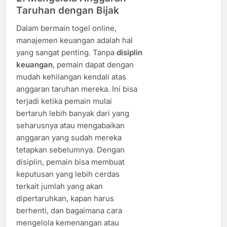
Taruhan dengan Bijak
Dalam bermain togel online,
manajemen keuangan adalah hal
yang sangat penting. Tanpa
disiplin
keuangan
, pemain dapat dengan
mudah kehilangan kendali atas
anggaran taruhan mereka. Ini bisa
terjadi ketika pemain mulai
bertaruh lebih banyak dari yang
seharusnya atau mengabaikan
anggaran yang sudah mereka
tetapkan sebelumnya. Dengan
disiplin, pemain bisa membuat
keputusan yang lebih cerdas
terkait jumlah yang akan
dipertaruhkan, kapan harus
berhenti, dan bagaimana cara
mengelola kemenangan atau