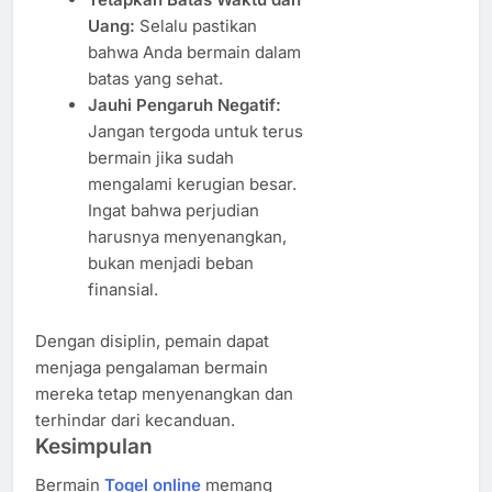
Uang:
Selalu pastikan
bahwa Anda bermain dalam
batas yang sehat.
Jauhi Pengaruh Negatif:
Jangan tergoda untuk terus
bermain jika sudah
mengalami kerugian besar.
Ingat bahwa perjudian
harusnya menyenangkan,
bukan menjadi beban
finansial.
Dengan disiplin, pemain dapat
menjaga pengalaman bermain
mereka tetap menyenangkan dan
terhindar dari kecanduan.
Kesimpulan
Bermain
Togel online
memang