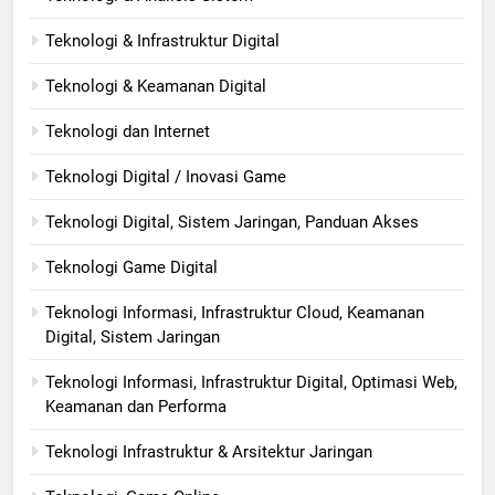
Teknologi & Infrastruktur Digital
Teknologi & Keamanan Digital
Teknologi dan Internet
Teknologi Digital / Inovasi Game
Teknologi Digital, Sistem Jaringan, Panduan Akses
Teknologi Game Digital
Teknologi Informasi, Infrastruktur Cloud, Keamanan
Digital, Sistem Jaringan
Teknologi Informasi, Infrastruktur Digital, Optimasi Web,
Keamanan dan Performa
Teknologi Infrastruktur & Arsitektur Jaringan