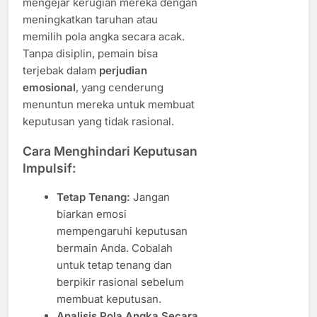
mengejar kerugian mereka dengan
meningkatkan taruhan atau
memilih pola angka secara acak.
Tanpa disiplin, pemain bisa
terjebak dalam
perjudian
emosional
, yang cenderung
menuntun mereka untuk membuat
keputusan yang tidak rasional.
Cara Menghindari Keputusan
Impulsif:
Tetap Tenang:
Jangan
biarkan emosi
mempengaruhi keputusan
bermain Anda. Cobalah
untuk tetap tenang dan
berpikir rasional sebelum
membuat keputusan.
Analisis Pola Angka Secara