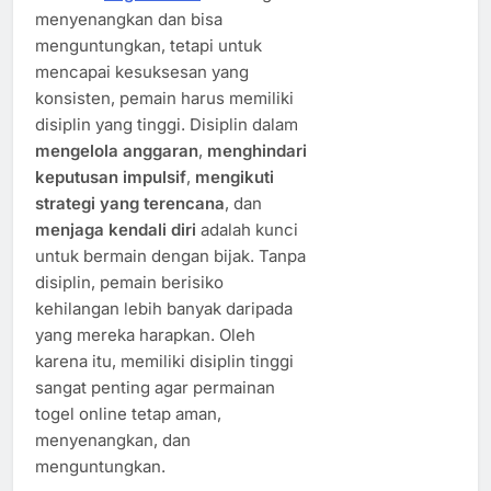
menyenangkan dan bisa
menguntungkan, tetapi untuk
mencapai kesuksesan yang
konsisten, pemain harus memiliki
disiplin yang tinggi. Disiplin dalam
mengelola anggaran
,
menghindari
keputusan impulsif
,
mengikuti
strategi yang terencana
, dan
menjaga kendali diri
adalah kunci
untuk bermain dengan bijak. Tanpa
disiplin, pemain berisiko
kehilangan lebih banyak daripada
yang mereka harapkan. Oleh
karena itu, memiliki disiplin tinggi
sangat penting agar permainan
togel online tetap aman,
menyenangkan, dan
menguntungkan.