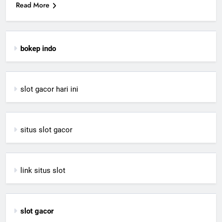
Read More
bokep indo
slot gacor hari ini
situs slot gacor
link situs slot
slot gacor