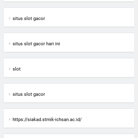
situs slot gacor
situs slot gacor hari ini
slot
situs slot gacor
https://siakad.stmik-ichsan.ac.id/