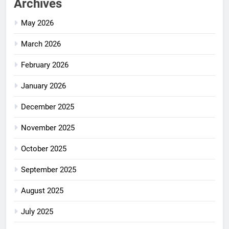
Archives
May 2026
March 2026
February 2026
January 2026
December 2025
November 2025
October 2025
September 2025
August 2025
July 2025