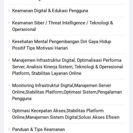
Keamanan Digital & Edukasi Pengguna
Keamanan Siber / Threat Intelligence / Teknologi &
Operasional
Kesehatan Mental Pengembangan Diri Gaya Hidup
Positif Tips Motivasi Harian
Manajemen Infrastruktur Digital, Optimalisasi Performa
Server, Analisis Kinerja Sistem, Teknologi & Operasional
Platform, Stabilitas Layanan Online
Monitoring Infrastruktur Digital,Manajemen Server
Online,Stabilitas Platform,Optimasi Sistem,Pengalaman
Pengguna
Optimasi Kecepatan Akses,Stabilitas Platform
Online,Manajemen Sistem Digital,Solusi Akses Efisien
Panduan & Tips Keamanan