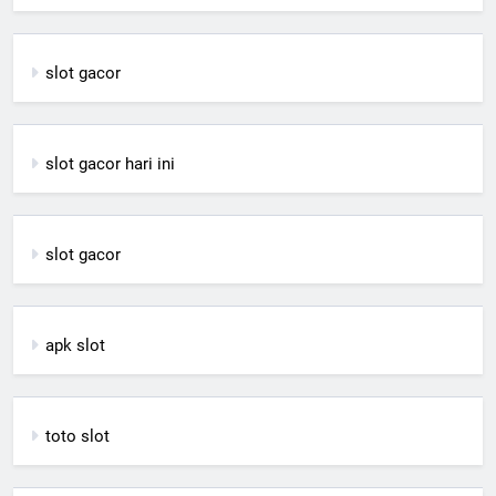
slot gacor
slot gacor hari ini
slot gacor
apk slot
toto slot