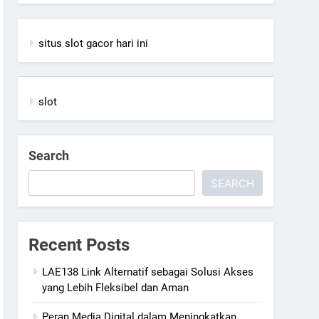
situs slot gacor hari ini
slot
Search
SEARCH
Recent Posts
LAE138 Link Alternatif sebagai Solusi Akses
yang Lebih Fleksibel dan Aman
Peran Media Digital dalam Meningkatkan