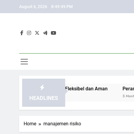
Skip
August 6, 2026
8:49:50 PM
to
content
Chr
Temukan Be
 Akses yang Lebih Fleksibel dan Aman
Peran Media Digit
5 Months Ago
HEADLINES
Home
manajemen risiko