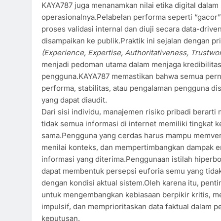
KAYA787 juga menanamkan nilai etika digital dalam 
operasionalnya.Pelabelan performa seperti “gacor
proses validasi internal dan diuji secara data-driv
disampaikan ke publik.Praktik ini sejalan dengan pr
(Experience, Expertise, Authoritativeness, Trustwo
menjadi pedoman utama dalam menjaga kredibilita
pengguna.KAYA787 memastikan bahwa semua perny
performa, stabilitas, atau pengalaman pengguna dise
yang dapat diaudit.
Dari sisi individu, manajemen risiko pribadi berar
tidak semua informasi di internet memiliki tingkat 
sama.Pengguna yang cerdas harus mampu memveri
menilai konteks, dan mempertimbangkan dampak e
informasi yang diterima.Penggunaan istilah hiperbo
dapat membentuk persepsi euforia semu yang tidak 
dengan kondisi aktual sistem.Oleh karena itu, pent
untuk mengembangkan kebiasaan berpikir kritis, m
impulsif, dan memprioritaskan data faktual dalam 
keputusan.