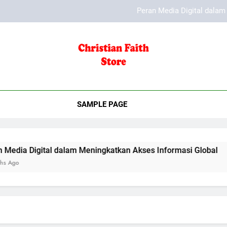
Peran Media Digital dalam
Login Tiara4D dan Cara Me
Sistem Monitoring Performa pada Lebah4D: Strategi Menj
istian Faith Store
LAE138 Link Alternatif sebagai Solus
rbagai Produk Inspiratif Yang Mendukung Iman Kristen Anda Di
Peran Media Digital dalam
SAMPLE PAGE
Login Tiara4D dan Cara Me
Sistem Monitoring Performa pada Lebah4D: Strategi Menj
al dalam Meningkatkan Akses Informasi Global
Login T
5 Months 