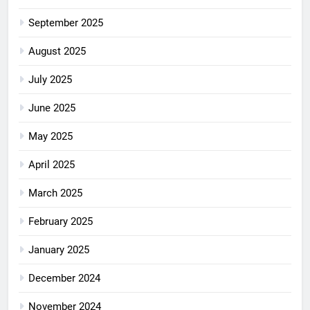
September 2025
August 2025
July 2025
June 2025
May 2025
April 2025
March 2025
February 2025
January 2025
December 2024
November 2024