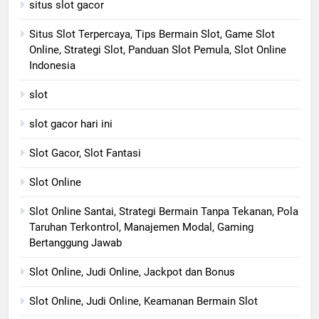
situs slot gacor
Situs Slot Terpercaya, Tips Bermain Slot, Game Slot
Online, Strategi Slot, Panduan Slot Pemula, Slot Online
Indonesia
slot
slot gacor hari ini
Slot Gacor, Slot Fantasi
Slot Online
Slot Online Santai, Strategi Bermain Tanpa Tekanan, Pola
Taruhan Terkontrol, Manajemen Modal, Gaming
Bertanggung Jawab
Slot Online, Judi Online, Jackpot dan Bonus
Slot Online, Judi Online, Keamanan Bermain Slot