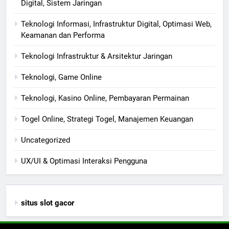
Digital, Sistem Jaringan
Teknologi Informasi, Infrastruktur Digital, Optimasi Web,
Keamanan dan Performa
Teknologi Infrastruktur & Arsitektur Jaringan
Teknologi, Game Online
Teknologi, Kasino Online, Pembayaran Permainan
Togel Online, Strategi Togel, Manajemen Keuangan
Uncategorized
UX/UI & Optimasi Interaksi Pengguna
situs slot gacor