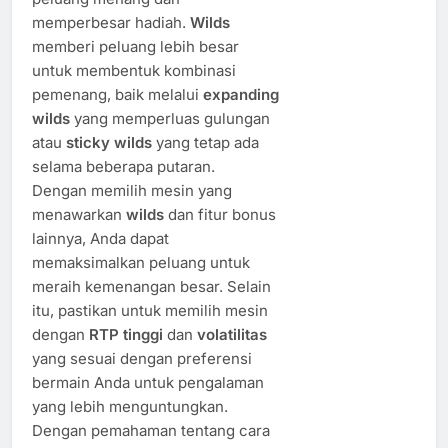
memperbesar hadiah.
Wilds
memberi peluang lebih besar
untuk membentuk kombinasi
pemenang, baik melalui
expanding
wilds
yang memperluas gulungan
atau
sticky wilds
yang tetap ada
selama beberapa putaran.
Dengan memilih mesin yang
menawarkan
wilds
dan fitur bonus
lainnya, Anda dapat
memaksimalkan peluang untuk
meraih kemenangan besar. Selain
itu, pastikan untuk memilih mesin
dengan
RTP tinggi
dan
volatilitas
yang sesuai dengan preferensi
bermain Anda untuk pengalaman
yang lebih menguntungkan.
Dengan pemahaman tentang cara