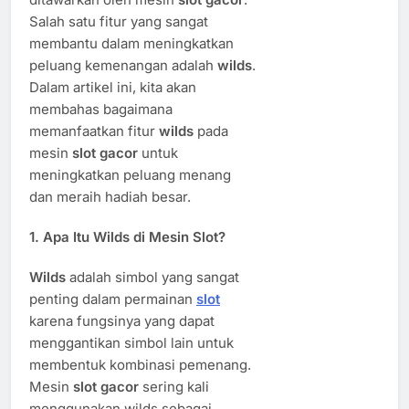
Salah satu fitur yang sangat
membantu dalam meningkatkan
peluang kemenangan adalah
wilds
.
Dalam artikel ini, kita akan
membahas bagaimana
memanfaatkan fitur
wilds
pada
mesin
slot gacor
untuk
meningkatkan peluang menang
dan meraih hadiah besar.
1.
Apa Itu Wilds di Mesin Slot?
Wilds
adalah simbol yang sangat
penting dalam permainan
slot
karena fungsinya yang dapat
menggantikan simbol lain untuk
membentuk kombinasi pemenang.
Mesin
slot gacor
sering kali
menggunakan wilds sebagai