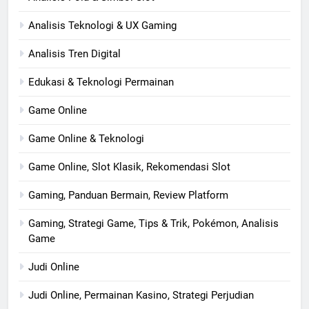
Analisis Teknologi & UX Gaming
Analisis Tren Digital
Edukasi & Teknologi Permainan
Game Online
Game Online & Teknologi
Game Online, Slot Klasik, Rekomendasi Slot
Gaming, Panduan Bermain, Review Platform
Gaming, Strategi Game, Tips & Trik, Pokémon, Analisis
Game
Judi Online
Judi Online, Permainan Kasino, Strategi Perjudian