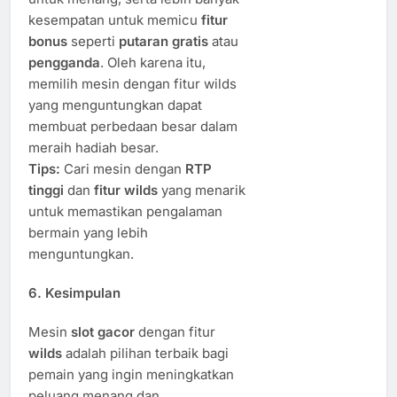
kesempatan untuk memicu
fitur
bonus
seperti
putaran gratis
atau
pengganda
. Oleh karena itu,
memilih mesin dengan fitur wilds
yang menguntungkan dapat
membuat perbedaan besar dalam
meraih hadiah besar.
Tips:
Cari mesin dengan
RTP
tinggi
dan
fitur wilds
yang menarik
untuk memastikan pengalaman
bermain yang lebih
menguntungkan.
6.
Kesimpulan
Mesin
slot gacor
dengan fitur
wilds
adalah pilihan terbaik bagi
pemain yang ingin meningkatkan
peluang menang dan