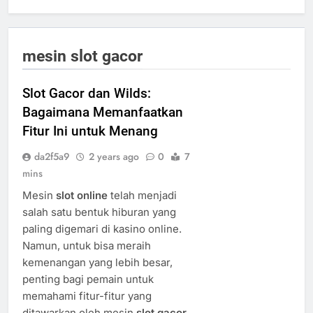
mesin slot gacor
Slot Gacor dan Wilds:
Bagaimana Memanfaatkan
Fitur Ini untuk Menang
da2f5a9
2 years ago
0
7
mins
Mesin
slot online
telah menjadi
salah satu bentuk hiburan yang
paling digemari di kasino online.
Namun, untuk bisa meraih
kemenangan yang lebih besar,
penting bagi pemain untuk
memahami fitur-fitur yang
ditawarkan oleh mesin
slot gacor
.