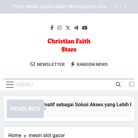
Skip
Login Tiara4D dan Cara Mengatasi Kendala Akses
to
Akun Pengguna
content
Sistem Monitoring Performa pada Lebah4D:
Strategi Menjaga Stabilitas dan Keandalan
Platform
LAE138 Link Alternatif sebagai Solusi Akses yang
Lebih Fleksibel dan Aman
Peran Media Digital dalam Meningkatkan Akses
Informasi Global
Christian Faith
Temukan Berbagai Produk Inspiratif
Login Tiara4D dan Cara Mengatasi Kendala Akses
NEWSLETTER
RANDOM NEWS
Akun Pengguna
Store
Yang Mendukung Iman Kristen Anda Di
Sistem Monitoring Performa pada Lebah4D:
Christian Faith Store.
Strategi Menjaga Stabilitas dan Keandalan
MENU
Platform
AE138 Link Alternatif sebagai Solusi Akses yang Lebih Fleksi
HEADLINES
 Months Ago
Home
mesin slot gacor