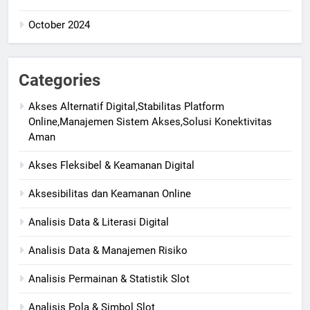
October 2024
Categories
Akses Alternatif Digital,Stabilitas Platform
Online,Manajemen Sistem Akses,Solusi Konektivitas
Aman
Akses Fleksibel & Keamanan Digital
Aksesibilitas dan Keamanan Online
Analisis Data & Literasi Digital
Analisis Data & Manajemen Risiko
Analisis Permainan & Statistik Slot
Analisis Pola & Simbol Slot