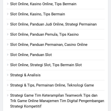
Slot Online, Kasino Online, Tips Bermain
Slot Online, Kasino, Tips Bermain
Slot Online, Panduan Judi Online, Strategi Permainan
Slot Online, Panduan Pemula, Tips Kasino
Slot Online, Panduan Permainan, Casino Online
Slot Online, Panduan Slot
Slot Online, Strategi Slot, Tips Bermain Slot
Strategi & Analisis
Strategi & Tips, Permainan Online, Teknologi Game
Strategi Game Tim Keterampilan Teamwork Tips dan
Trik Game Online Manajemen Tim Digital Pengembangan
Strategi Kompetitif