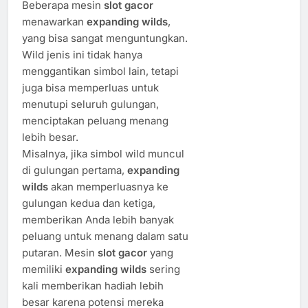
Beberapa mesin
slot gacor
menawarkan
expanding wilds
,
yang bisa sangat menguntungkan.
Wild jenis ini tidak hanya
menggantikan simbol lain, tetapi
juga bisa memperluas untuk
menutupi seluruh gulungan,
menciptakan peluang menang
lebih besar.
Misalnya, jika simbol wild muncul
di gulungan pertama,
expanding
wilds
akan memperluasnya ke
gulungan kedua dan ketiga,
memberikan Anda lebih banyak
peluang untuk menang dalam satu
putaran. Mesin
slot gacor
yang
memiliki
expanding wilds
sering
kali memberikan hadiah lebih
besar karena potensi mereka