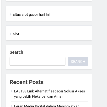
situs slot gacor hari ini
slot
Search
SEARCH
Recent Posts
LAE138 Link Alternatif sebagai Solusi Akses
yang Lebih Fleksibel dan Aman
Peran Media Digital dalam Meningkatkan