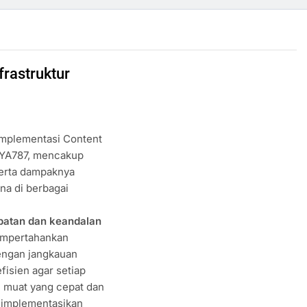
rastruktur
 implementasi Content
KAYA787, mencakup
serta dampaknya
a di berbagai
patan dan keandalan
empertahankan
engan jangkauan
fisien agar setiap
 muat yang cepat dan
gimplementasikan