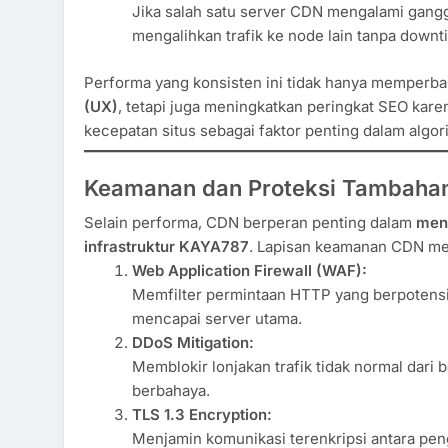
Jika salah satu server CDN mengalami gangg
mengalihkan trafik ke node lain tanpa downt
Performa yang konsisten ini tidak hanya memperba
(UX)
, tetapi juga meningkatkan peringkat SEO kare
kecepatan situs sebagai faktor penting dalam algor
Keamanan dan Proteksi Tambaha
Selain performa, CDN berperan penting dalam
men
infrastruktur KAYA787
. Lapisan keamanan CDN m
Web Application Firewall (WAF):
Memfilter permintaan HTTP yang berpotens
mencapai server utama.
DDoS Mitigation:
Memblokir lonjakan trafik tidak normal dari 
berbahaya.
TLS 1.3 Encryption:
Menjamin komunikasi terenkripsi antara pe