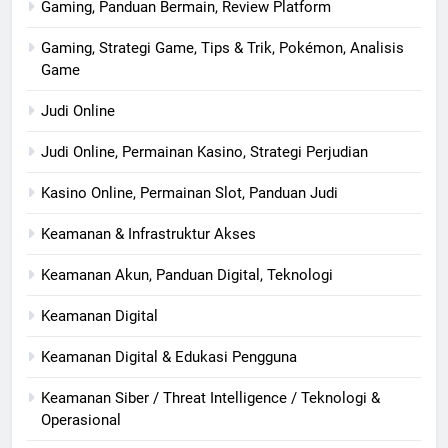
Gaming, Panduan Bermain, Review Platform
Gaming, Strategi Game, Tips & Trik, Pokémon, Analisis
Game
Judi Online
Judi Online, Permainan Kasino, Strategi Perjudian
Kasino Online, Permainan Slot, Panduan Judi
Keamanan & Infrastruktur Akses
Keamanan Akun, Panduan Digital, Teknologi
Keamanan Digital
Keamanan Digital & Edukasi Pengguna
Keamanan Siber / Threat Intelligence / Teknologi &
Operasional