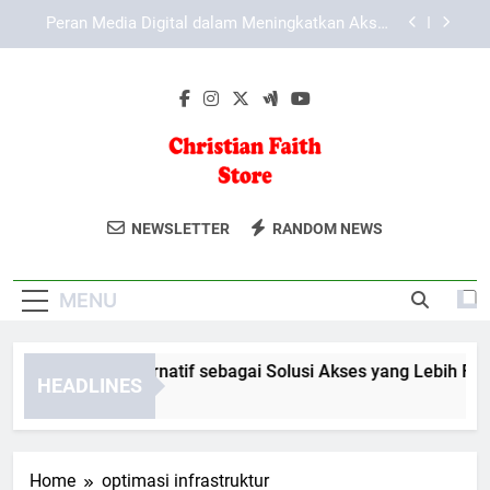
Skip
Login Tiara4D dan Cara Mengatasi Kendala Akses
to
Akun Pengguna
content
Sistem Monitoring Performa pada Lebah4D:
Strategi Menjaga Stabilitas dan Keandalan
Platform
LAE138 Link Alternatif sebagai Solusi Akses yang
Lebih Fleksibel dan Aman
Peran Media Digital dalam Meningkatkan Akses
Informasi Global
Christian Faith
Temukan Berbagai Produk Inspiratif
Login Tiara4D dan Cara Mengatasi Kendala Akses
NEWSLETTER
RANDOM NEWS
Akun Pengguna
Store
Yang Mendukung Iman Kristen Anda Di
Sistem Monitoring Performa pada Lebah4D:
Christian Faith Store.
Strategi Menjaga Stabilitas dan Keandalan
MENU
Platform
AE138 Link Alternatif sebagai Solusi Akses yang Lebih Fleksi
HEADLINES
Months Ago
Home
optimasi infrastruktur