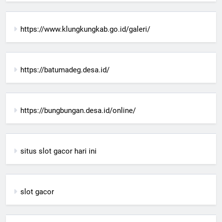
https://www.klungkungkab.go.id/galeri/
https://batumadeg.desa.id/
https://bungbungan.desa.id/online/
situs slot gacor hari ini
slot gacor