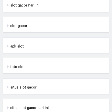
slot gacor hari ini
slot gacor
apk slot
toto slot
situs slot gacor
situs slot gacor hari ini