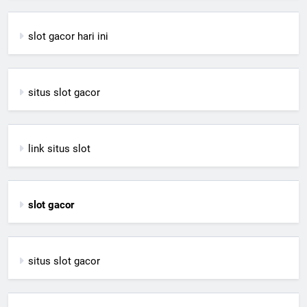
slot gacor hari ini
situs slot gacor
link situs slot
slot gacor
situs slot gacor