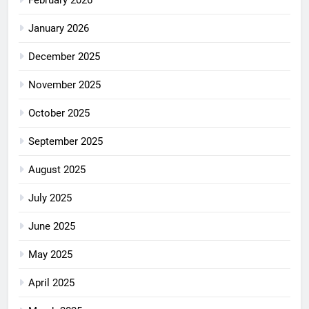
January 2026
December 2025
November 2025
October 2025
September 2025
August 2025
July 2025
June 2025
May 2025
April 2025