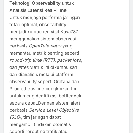
Teknologi Observability untuk
Analisis Latensi Real-Time
Untuk menjaga performa jaringan
tetap optimal, observability
menjadi komponen vital.Kaya787
menggunakan sistem observasi
berbasis
OpenTelemetry
yang
memantau metrik penting seperti
round-trip time (RTT)
,
packet loss
,
dan
jitter
.Metrik ini dikumpulkan
dan dianalisis melalui platform
observability seperti Grafana dan
Prometheus, memungkinkan tim
untuk mengidentifikasi bottleneck
secara cepat.Dengan sistem alert
berbasis
Service Level Objective
(SLO)
, tim jaringan dapat
mengambil tindakan otomatis
seperti rerouting trafik atau