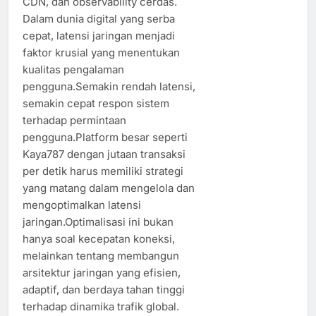
CDN, dan observability cerdas.
Dalam dunia digital yang serba
cepat, latensi jaringan menjadi
faktor krusial yang menentukan
kualitas pengalaman
pengguna.Semakin rendah latensi,
semakin cepat respon sistem
terhadap permintaan
pengguna.Platform besar seperti
Kaya787 dengan jutaan transaksi
per detik harus memiliki strategi
yang matang dalam mengelola dan
mengoptimalkan latensi
jaringan.Optimalisasi ini bukan
hanya soal kecepatan koneksi,
melainkan tentang membangun
arsitektur jaringan yang efisien,
adaptif, dan berdaya tahan tinggi
terhadap dinamika trafik global.