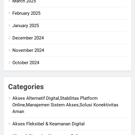
March 2025
February 2025
January 2025
December 2024
November 2024
October 2024
Categories
Akses Alternatif Digital,Stabilitas Platform
Online,Manajemen Sistem Akses,Solusi Konektivitas
Aman
Akses Fleksibel & Keamanan Digital