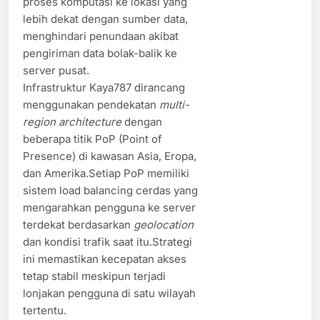
proses komputasi ke lokasi yang
lebih dekat dengan sumber data,
menghindari penundaan akibat
pengiriman data bolak-balik ke
server pusat.
Infrastruktur Kaya787 dirancang
menggunakan pendekatan
multi-
region architecture
dengan
beberapa titik PoP (Point of
Presence) di kawasan Asia, Eropa,
dan Amerika.Setiap PoP memiliki
sistem load balancing cerdas yang
mengarahkan pengguna ke server
terdekat berdasarkan
geolocation
dan kondisi trafik saat itu.Strategi
ini memastikan kecepatan akses
tetap stabil meskipun terjadi
lonjakan pengguna di satu wilayah
tertentu.