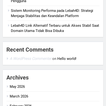
Pengguna
Sistem Monitoring Performa pada Lebah4D: Strategi
Menjaga Stabilitas dan Keandalan Platform
Lebah4D Link Alternatif Terbaru untuk Akses Stabil Saat
Domain Utama Tidak Bisa Dibuka
Recent Comments
A WordPress Commenter
on
Hello world!
Archives
May 2026
March 2026
February 2026