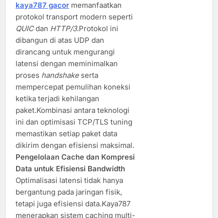
kaya787 gacor
memanfaatkan
protokol transport modern seperti
QUIC
dan
HTTP/3
.Protokol ini
dibangun di atas UDP dan
dirancang untuk mengurangi
latensi dengan meminimalkan
proses
handshake
serta
mempercepat pemulihan koneksi
ketika terjadi kehilangan
paket.Kombinasi antara teknologi
ini dan optimisasi TCP/TLS tuning
memastikan setiap paket data
dikirim dengan efisiensi maksimal.
Pengelolaan Cache dan Kompresi
Data untuk Efisiensi Bandwidth
Optimalisasi latensi tidak hanya
bergantung pada jaringan fisik,
tetapi juga efisiensi data.Kaya787
menerapkan sistem caching multi-