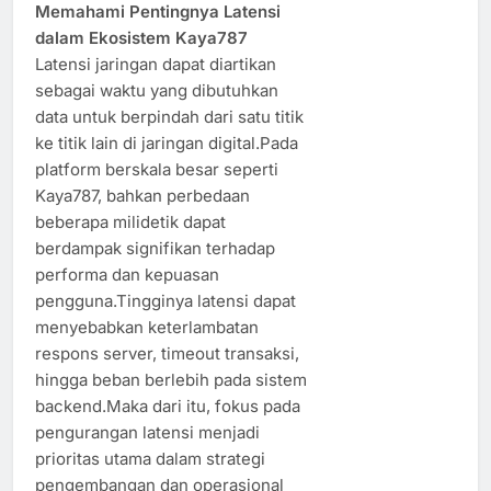
Memahami Pentingnya Latensi
dalam Ekosistem Kaya787
Latensi jaringan dapat diartikan
sebagai waktu yang dibutuhkan
data untuk berpindah dari satu titik
ke titik lain di jaringan digital.Pada
platform berskala besar seperti
Kaya787, bahkan perbedaan
beberapa milidetik dapat
berdampak signifikan terhadap
performa dan kepuasan
pengguna.Tingginya latensi dapat
menyebabkan keterlambatan
respons server, timeout transaksi,
hingga beban berlebih pada sistem
backend.Maka dari itu, fokus pada
pengurangan latensi menjadi
prioritas utama dalam strategi
pengembangan dan operasional