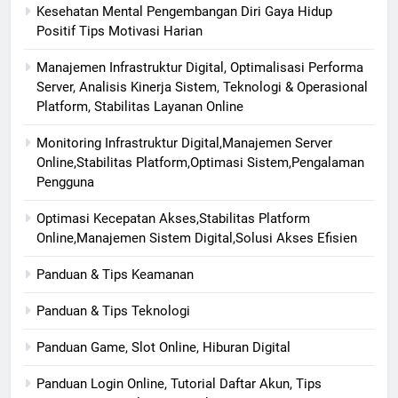
Kesehatan Mental Pengembangan Diri Gaya Hidup
Positif Tips Motivasi Harian
Manajemen Infrastruktur Digital, Optimalisasi Performa
Server, Analisis Kinerja Sistem, Teknologi & Operasional
Platform, Stabilitas Layanan Online
Monitoring Infrastruktur Digital,Manajemen Server
Online,Stabilitas Platform,Optimasi Sistem,Pengalaman
Pengguna
Optimasi Kecepatan Akses,Stabilitas Platform
Online,Manajemen Sistem Digital,Solusi Akses Efisien
Panduan & Tips Keamanan
Panduan & Tips Teknologi
Panduan Game, Slot Online, Hiburan Digital
Panduan Login Online, Tutorial Daftar Akun, Tips