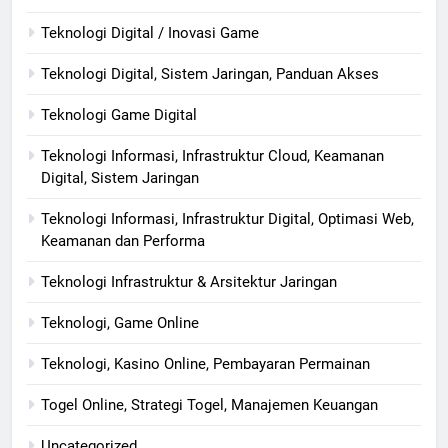
Teknologi Digital / Inovasi Game
Teknologi Digital, Sistem Jaringan, Panduan Akses
Teknologi Game Digital
Teknologi Informasi, Infrastruktur Cloud, Keamanan
Digital, Sistem Jaringan
Teknologi Informasi, Infrastruktur Digital, Optimasi Web,
Keamanan dan Performa
Teknologi Infrastruktur & Arsitektur Jaringan
Teknologi, Game Online
Teknologi, Kasino Online, Pembayaran Permainan
Togel Online, Strategi Togel, Manajemen Keuangan
Uncategorized