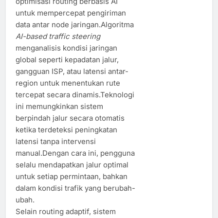
optimisasi routing berbasis AI
untuk mempercepat pengiriman
data antar node jaringan.Algoritma
AI-based traffic steering
menganalisis kondisi jaringan
global seperti kepadatan jalur,
gangguan ISP, atau latensi antar-
region untuk menentukan rute
tercepat secara dinamis.Teknologi
ini memungkinkan sistem
berpindah jalur secara otomatis
ketika terdeteksi peningkatan
latensi tanpa intervensi
manual.Dengan cara ini, pengguna
selalu mendapatkan jalur optimal
untuk setiap permintaan, bahkan
dalam kondisi trafik yang berubah-
ubah.
Selain routing adaptif, sistem