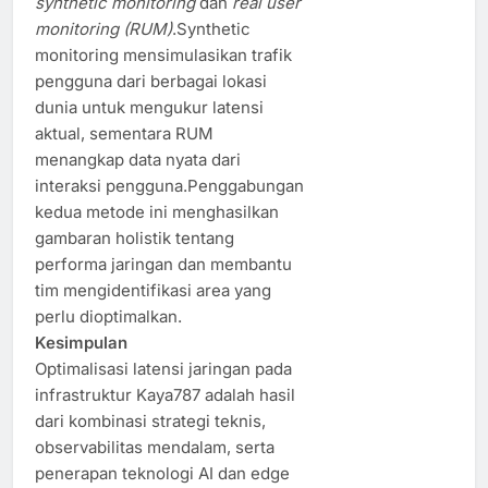
synthetic monitoring
dan
real user
monitoring (RUM)
.Synthetic
monitoring mensimulasikan trafik
pengguna dari berbagai lokasi
dunia untuk mengukur latensi
aktual, sementara RUM
menangkap data nyata dari
interaksi pengguna.Penggabungan
kedua metode ini menghasilkan
gambaran holistik tentang
performa jaringan dan membantu
tim mengidentifikasi area yang
perlu dioptimalkan.
Kesimpulan
Optimalisasi latensi jaringan pada
infrastruktur Kaya787 adalah hasil
dari kombinasi strategi teknis,
observabilitas mendalam, serta
penerapan teknologi AI dan edge