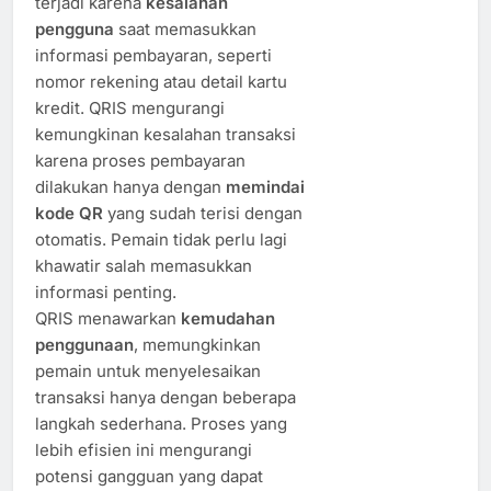
terjadi karena
kesalahan
pengguna
saat memasukkan
informasi pembayaran, seperti
nomor rekening atau detail kartu
kredit. QRIS mengurangi
kemungkinan kesalahan transaksi
karena proses pembayaran
dilakukan hanya dengan
memindai
kode QR
yang sudah terisi dengan
otomatis. Pemain tidak perlu lagi
khawatir salah memasukkan
informasi penting.
QRIS menawarkan
kemudahan
penggunaan
, memungkinkan
pemain untuk menyelesaikan
transaksi hanya dengan beberapa
langkah sederhana. Proses yang
lebih efisien ini mengurangi
potensi gangguan yang dapat