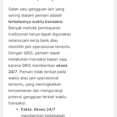
Salah satu gangguan lain yang
sering dialami pemain adalah
terbatasnya waktu transaksi
.
Banyak metode pembayaran
tradisional hanya dapat digunakan
selama jam kerja bank atau
memiliki jam operasional tertentu.
Dengan QRIS, pemain dapat
melakukan transaksi kapan saja,
karena QRIS memberikan
akses
24/7
. Pemain tidak terikat pada
waktu atau jam operasional
tertentu, yang meningkatkan
kenyamanan dan mengurangi
potensi gangguan terkait waktu
transaksi.
Fakta
:
Akses 24/7
memberikan kebebasan