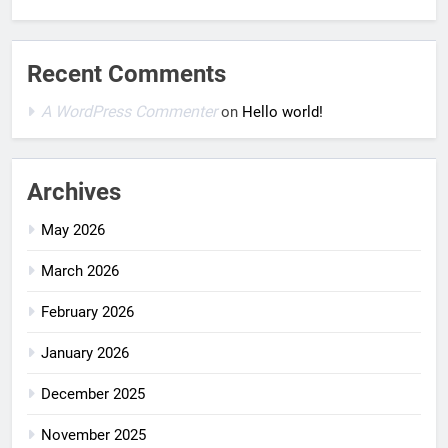
Recent Comments
A WordPress Commenter
on
Hello world!
Archives
May 2026
March 2026
February 2026
January 2026
December 2025
November 2025