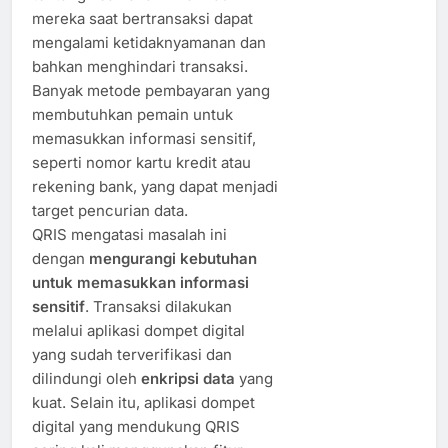
mereka saat bertransaksi dapat
mengalami ketidaknyamanan dan
bahkan menghindari transaksi.
Banyak metode pembayaran yang
membutuhkan pemain untuk
memasukkan informasi sensitif,
seperti nomor kartu kredit atau
rekening bank, yang dapat menjadi
target pencurian data.
QRIS mengatasi masalah ini
dengan
mengurangi kebutuhan
untuk memasukkan informasi
sensitif
. Transaksi dilakukan
melalui aplikasi dompet digital
yang sudah terverifikasi dan
dilindungi oleh
enkripsi data
yang
kuat. Selain itu, aplikasi dompet
digital yang mendukung QRIS