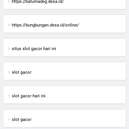
https://batumadeg.desa.id/
https://bungbungan.desa.id/online/
situs slot gacor hari ini
slot gacor
slot gacor hari ini
slot gacor