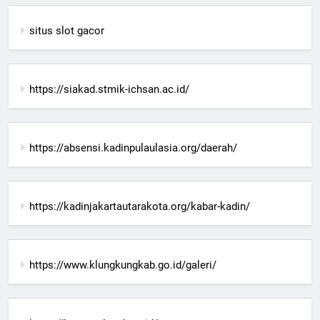
situs slot gacor
https://siakad.stmik-ichsan.ac.id/
https://absensi.kadinpulaulasia.org/daerah/
https://kadinjakartautarakota.org/kabar-kadin/
https://www.klungkungkab.go.id/galeri/