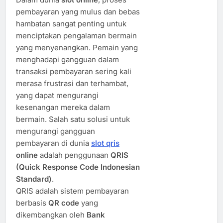
pembayaran yang mulus dan bebas
hambatan sangat penting untuk
menciptakan pengalaman bermain
yang menyenangkan. Pemain yang
menghadapi gangguan dalam
transaksi pembayaran sering kali
merasa frustrasi dan terhambat,
yang dapat mengurangi
kesenangan mereka dalam
bermain. Salah satu solusi untuk
mengurangi gangguan
pembayaran di dunia
slot qris
online
adalah penggunaan
QRIS
(Quick Response Code Indonesian
Standard)
.
QRIS adalah sistem pembayaran
berbasis
QR code
yang
dikembangkan oleh
Bank