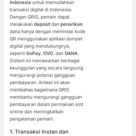
Indonesia
untuk memudahkan
transaksi digital di Indonesia.
Dengan QRIS, pemain dapat
melakukan
deposit
dan
penarikan
dana hanya dengan memindai kode
QR menggunakan aplikasi dompet
digital yang mendukungnya,
seperti
GoPay
,
OVO
, dan
DANA
.
Sistem ini menawarkan berbagai
keunggulan yang secara langsung
mengurangi potensi gangguan
pembayaran. Artikel ini akan
membahas bagaimana QRIS
membantu mengurangi gangguan
pembayaran dalam permainan slot
online dan meningkatkan
pengalaman pemain.
1.
Transaksi Instan dan