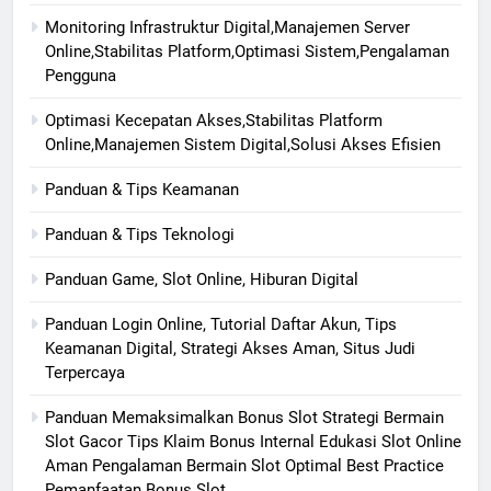
Monitoring Infrastruktur Digital,Manajemen Server
Online,Stabilitas Platform,Optimasi Sistem,Pengalaman
Pengguna
Optimasi Kecepatan Akses,Stabilitas Platform
Online,Manajemen Sistem Digital,Solusi Akses Efisien
Panduan & Tips Keamanan
Panduan & Tips Teknologi
Panduan Game, Slot Online, Hiburan Digital
Panduan Login Online, Tutorial Daftar Akun, Tips
Keamanan Digital, Strategi Akses Aman, Situs Judi
Terpercaya
Panduan Memaksimalkan Bonus Slot Strategi Bermain
Slot Gacor Tips Klaim Bonus Internal Edukasi Slot Online
Aman Pengalaman Bermain Slot Optimal Best Practice
Pemanfaatan Bonus Slot