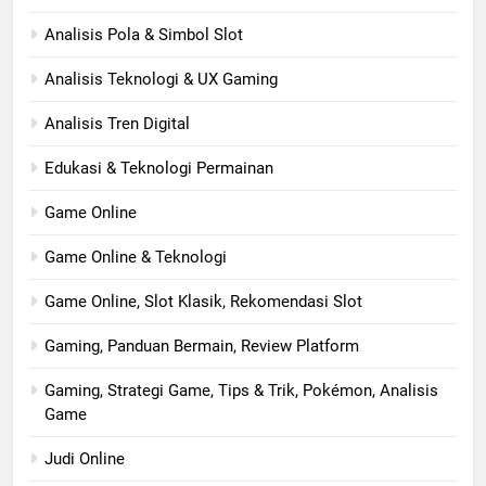
Analisis Pola & Simbol Slot
Analisis Teknologi & UX Gaming
Analisis Tren Digital
Edukasi & Teknologi Permainan
Game Online
Game Online & Teknologi
Game Online, Slot Klasik, Rekomendasi Slot
Gaming, Panduan Bermain, Review Platform
Gaming, Strategi Game, Tips & Trik, Pokémon, Analisis
Game
Judi Online