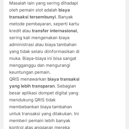
Masalah lain yang sering dihadapi
oleh pemain slot adalah
biaya
transaksi tersembunyi
. Banyak
metode pembayaran, seperti kartu
kredit atau
transfer internasional
,
sering kali mengenakan biaya
administrasi atau biaya tambahan
yang tidak selalu diinformasikan di
muka. Biaya-biaya ini bisa sangat
mengganggu dan mengurangi
keuntungan pemain.
QRIS menawarkan
biaya transaksi
yang lebih transparan
. Sebagian
besar aplikasi dompet digital yang
mendukung QRIS tidak
membebankan biaya tambahan
untuk transaksi yang dilakukan. Ini
memberi pemain lebih banyak
kontrol atas anggaran mereka