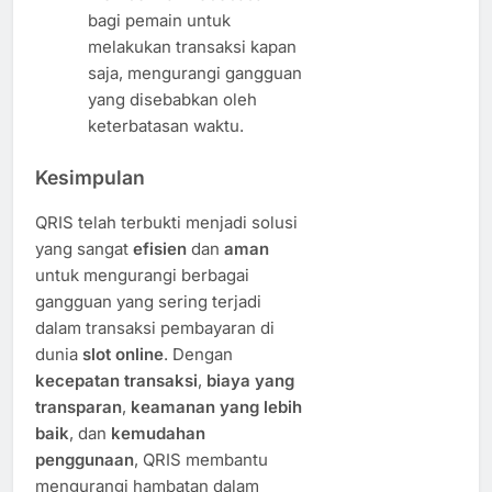
bagi pemain untuk
melakukan transaksi kapan
saja, mengurangi gangguan
yang disebabkan oleh
keterbatasan waktu.
Kesimpulan
QRIS telah terbukti menjadi solusi
yang sangat
efisien
dan
aman
untuk mengurangi berbagai
gangguan yang sering terjadi
dalam transaksi pembayaran di
dunia
slot online
. Dengan
kecepatan transaksi
,
biaya yang
transparan
,
keamanan yang lebih
baik
, dan
kemudahan
penggunaan
, QRIS membantu
mengurangi hambatan dalam