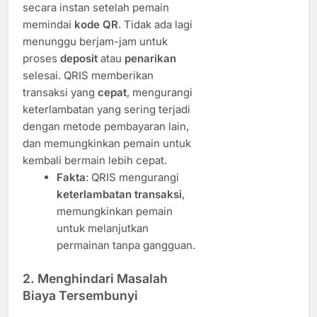
secara instan setelah pemain
memindai
kode QR
. Tidak ada lagi
menunggu berjam-jam untuk
proses
deposit
atau
penarikan
selesai. QRIS memberikan
transaksi yang
cepat
, mengurangi
keterlambatan yang sering terjadi
dengan metode pembayaran lain,
dan memungkinkan pemain untuk
kembali bermain lebih cepat.
Fakta
: QRIS mengurangi
keterlambatan transaksi
,
memungkinkan pemain
untuk melanjutkan
permainan tanpa gangguan.
2.
Menghindari Masalah
Biaya Tersembunyi