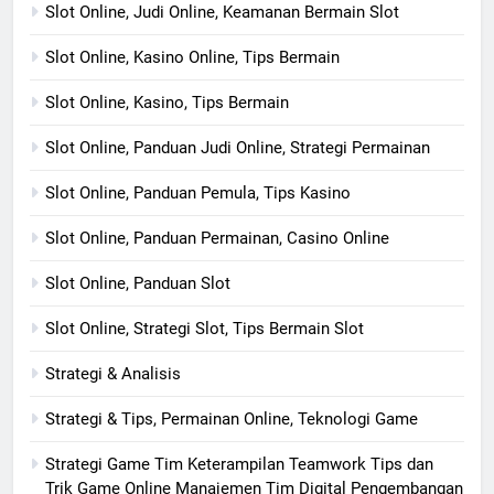
Slot Online, Judi Online, Keamanan Bermain Slot
Slot Online, Kasino Online, Tips Bermain
Slot Online, Kasino, Tips Bermain
Slot Online, Panduan Judi Online, Strategi Permainan
Slot Online, Panduan Pemula, Tips Kasino
Slot Online, Panduan Permainan, Casino Online
Slot Online, Panduan Slot
Slot Online, Strategi Slot, Tips Bermain Slot
Strategi & Analisis
Strategi & Tips, Permainan Online, Teknologi Game
Strategi Game Tim Keterampilan Teamwork Tips dan
Trik Game Online Manajemen Tim Digital Pengembangan