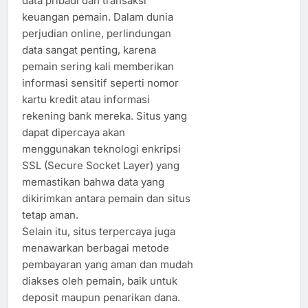
data pribadi dan transaksi
keuangan pemain. Dalam dunia
perjudian online, perlindungan
data sangat penting, karena
pemain sering kali memberikan
informasi sensitif seperti nomor
kartu kredit atau informasi
rekening bank mereka. Situs yang
dapat dipercaya akan
menggunakan teknologi enkripsi
SSL (Secure Socket Layer) yang
memastikan bahwa data yang
dikirimkan antara pemain dan situs
tetap aman.
Selain itu, situs terpercaya juga
menawarkan berbagai metode
pembayaran yang aman dan mudah
diakses oleh pemain, baik untuk
deposit maupun penarikan dana.