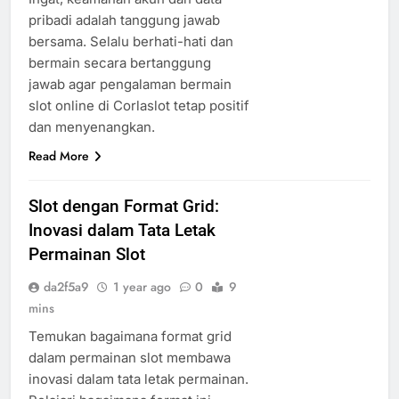
pribadi adalah tanggung jawab
bersama. Selalu berhati-hati dan
bermain secara bertanggung
jawab agar pengalaman bermain
slot online di Corlaslot tetap positif
dan menyenangkan.
Read More
Slot dengan Format Grid:
Inovasi dalam Tata Letak
Permainan Slot
da2f5a9
1 year ago
0
9
mins
Temukan bagaimana format grid
dalam permainan slot membawa
inovasi dalam tata letak permainan.