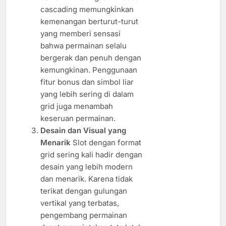
cascading memungkinkan
kemenangan berturut-turut
yang memberi sensasi
bahwa permainan selalu
bergerak dan penuh dengan
kemungkinan. Penggunaan
fitur bonus dan simbol liar
yang lebih sering di dalam
grid juga menambah
keseruan permainan.
Desain dan Visual yang
Menarik
Slot dengan format
grid sering kali hadir dengan
desain yang lebih modern
dan menarik. Karena tidak
terikat dengan gulungan
vertikal yang terbatas,
pengembang permainan