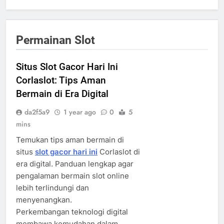
Permainan Slot
Situs Slot Gacor Hari Ini
Corlaslot: Tips Aman
Bermain di Era Digital
da2f5a9
1 year ago
0
5
mins
Temukan tips aman bermain di
situs
slot gacor hari ini
Corlaslot di
era digital. Panduan lengkap agar
pengalaman bermain slot online
lebih terlindungi dan
menyenangkan.
Perkembangan teknologi digital
membawa kemudahan dalam