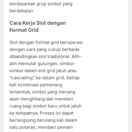
berdasarkan grup simbol yang
berdekatan.
Cara Kerja Slot dengan
Format Grid
Slot dengan format grid beroperasi
dengan cara yang cukup berbeda
dibandingkan slot tradisional. Alih-
alih memutar gulungan, simbol-
simbol dalam slot grid jatuh atau
“cascading” ke dalam grid. Setiap
kali kombinasi pemenang
terbentuk, simbol yang menang
akan menghilang dan memberi
ruang bagi simbol baru untuk jatuh
ke tempatnya. Proses ini dapat
berlangsung berulang kali dalam
satu putaran, memberi pemain