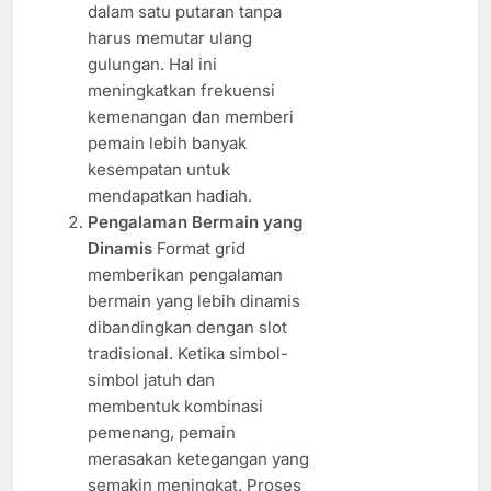
dalam satu putaran tanpa
harus memutar ulang
gulungan. Hal ini
meningkatkan frekuensi
kemenangan dan memberi
pemain lebih banyak
kesempatan untuk
mendapatkan hadiah.
Pengalaman Bermain yang
Dinamis
Format grid
memberikan pengalaman
bermain yang lebih dinamis
dibandingkan dengan slot
tradisional. Ketika simbol-
simbol jatuh dan
membentuk kombinasi
pemenang, pemain
merasakan ketegangan yang
semakin meningkat. Proses