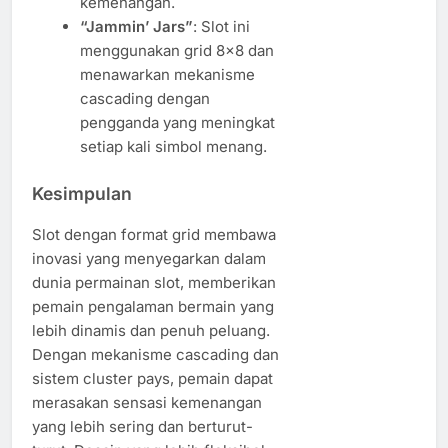
kemenangan.
“Jammin’ Jars”
: Slot ini
menggunakan grid 8×8 dan
menawarkan mekanisme
cascading dengan
pengganda yang meningkat
setiap kali simbol menang.
Kesimpulan
Slot dengan format grid membawa
inovasi yang menyegarkan dalam
dunia permainan slot, memberikan
pemain pengalaman bermain yang
lebih dinamis dan penuh peluang.
Dengan mekanisme cascading dan
sistem cluster pays, pemain dapat
merasakan sensasi kemenangan
yang lebih sering dan berturut-