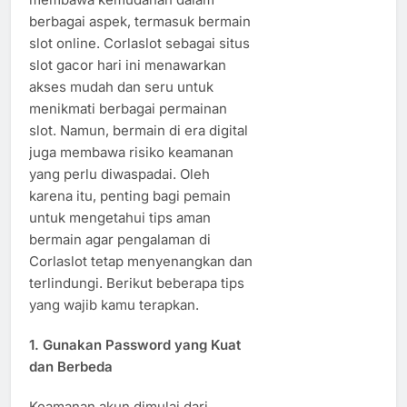
berbagai aspek, termasuk bermain
slot online. Corlaslot sebagai situs
slot gacor hari ini menawarkan
akses mudah dan seru untuk
menikmati berbagai permainan
slot. Namun, bermain di era digital
juga membawa risiko keamanan
yang perlu diwaspadai. Oleh
karena itu, penting bagi pemain
untuk mengetahui tips aman
bermain agar pengalaman di
Corlaslot tetap menyenangkan dan
terlindungi. Berikut beberapa tips
yang wajib kamu terapkan.
1. Gunakan Password yang Kuat
dan Berbeda
Keamanan akun dimulai dari