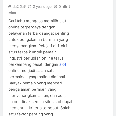
da2f5a9
2 years ago
0
9
mins
Cari tahu mengapa memilih slot
online terpercaya dengan
pelayanan terbaik sangat penting
untuk pengalaman bermain yang
menyenangkan. Pelajari ciri-ciri
situs terbaik untuk pemain.
Industri perjudian online terus
berkembang pesat, dengan
slot
online menjadi salah satu
permainan yang paling diminati.
Banyak pemain yang mencari
pengalaman bermain yang
menyenangkan, aman, dan adil,
namun tidak semua situs slot dapat
memenuhi kriteria tersebut. Salah
satu faktor penting yang