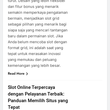
turut. Desain yang lebih fleksibel
dan fitur bonus yang menarik
semakin memperkaya pengalaman
bermain, menjadikan slot grid
sebagai pilihan yang menarik bagi
siapa saja yang mencari tantangan
baru dalam permainan slot. Jika
Anda belum mencoba slot dengan
format grid, ini adalah saat yang
tepat untuk merasakan inovasi
yang memukau dan peluang
kemenangan yang lebih besar.
Read More
Slot Online Terpercaya
dengan Pelayanan Terbaik:
Panduan Memilih Situs yang
Tepat