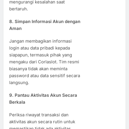
mengurangi kesalahan saat
bertaruh.
8. Simpan Informasi Akun dengan
Aman
Jangan membagikan informasi
login atau data pribadi kepada
siapapun, termasuk pihak yang
mengaku dari Corlaslot. Tim resmi
biasanya tidak akan meminta
password atau data sensitif secara
langsung.
9. Pantau Aktivitas Akun Secara
Berkala
Periksa riwayat transaksi dan
aktivitas akun secara rutin untuk
memastikan tidak ada aktivitas