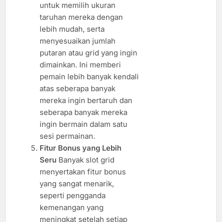
untuk memilih ukuran
taruhan mereka dengan
lebih mudah, serta
menyesuaikan jumlah
putaran atau grid yang ingin
dimainkan. Ini memberi
pemain lebih banyak kendali
atas seberapa banyak
mereka ingin bertaruh dan
seberapa banyak mereka
ingin bermain dalam satu
sesi permainan.
Fitur Bonus yang Lebih
Seru
Banyak slot grid
menyertakan fitur bonus
yang sangat menarik,
seperti pengganda
kemenangan yang
meningkat setelah setiap