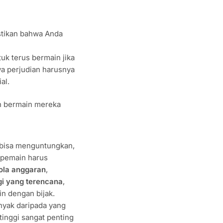
stikan bahwa Anda
uk terus bermain jika
a perjudian harusnya
al.
n bermain mereka
isa menguntungkan,
 pemain harus
ola anggaran
,
gi yang terencana
,
n dengan bijak.
anyak daripada yang
 tinggi sangat penting