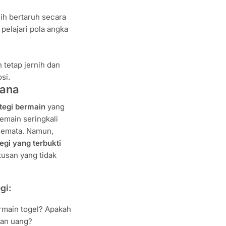
lih bertaruh secara
 pelajari pola angka
 tetap jernih dan
si.
cana
ategi bermain
yang
emain seringkali
 semata. Namun,
tegi yang terbukti
usan yang tidak
gi:
rmain togel? Apakah
kan uang?