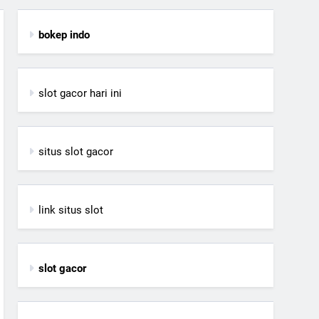
bokep indo
slot gacor hari ini
situs slot gacor
link situs slot
slot gacor