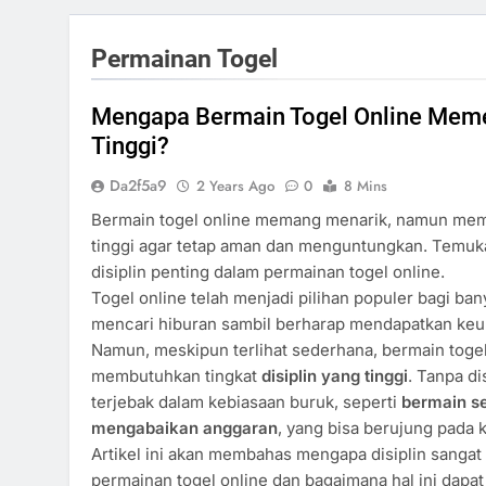
Permainan Togel
Mengapa Bermain Togel Online Memer
Tinggi?
Da2f5a9
2 Years Ago
0
8 Mins
Bermain togel online memang menarik, namun meme
tinggi agar tetap aman dan menguntungkan. Temu
disiplin penting dalam permainan togel online.
Togel online telah menjadi pilihan populer bagi ba
mencari hiburan sambil berharap mendapatkan keun
Namun, meskipun terlihat sederhana, bermain toge
membutuhkan tingkat
disiplin yang tinggi
. Tanpa di
terjebak dalam kebiasaan buruk, seperti
bermain se
mengabaikan anggaran
, yang bisa berujung pada k
Artikel ini akan membahas mengapa disiplin sangat
permainan togel online dan bagaimana hal ini dap