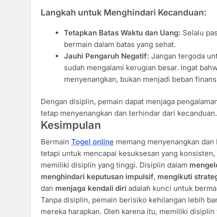
Langkah untuk Menghindari Kecanduan:
Tetapkan Batas Waktu dan Uang:
Selalu pa
bermain dalam batas yang sehat.
Jauhi Pengaruh Negatif:
Jangan tergoda unt
sudah mengalami kerugian besar. Ingat bahw
menyenangkan, bukan menjadi beban finansi
Dengan disiplin, pemain dapat menjaga pengalama
tetap menyenangkan dan terhindar dari kecanduan.
Kesimpulan
Bermain
Togel online
memang menyenangkan dan b
tetapi untuk mencapai kesuksesan yang konsisten,
memiliki disiplin yang tinggi. Disiplin dalam
mengel
menghindari keputusan impulsif
,
mengikuti strate
dan
menjaga kendali diri
adalah kunci untuk bermai
Tanpa disiplin, pemain berisiko kehilangan lebih b
mereka harapkan. Oleh karena itu, memiliki disiplin