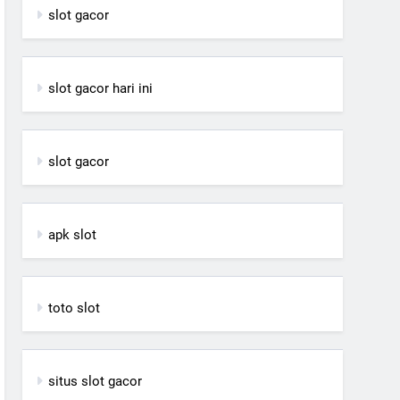
slot gacor
slot gacor hari ini
slot gacor
apk slot
toto slot
situs slot gacor