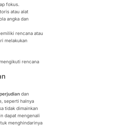
ap fokus.
oris atau alat
la angka dan
miliki rencana atau
ari melakukan
 mengikuti rencana
an
perjudian
dan
, seperti halnya
ka tidak dimainkan
ain dapat mengenali
ntuk menghindarinya