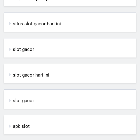
situs slot gacor hari ini
slot gacor
slot gacor hari ini
slot gacor
apk slot