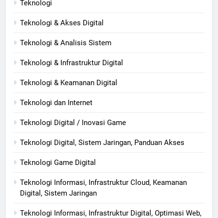
Teknologi
Teknologi & Akses Digital
Teknologi & Analisis Sistem
Teknologi & Infrastruktur Digital
Teknologi & Keamanan Digital
Teknologi dan Internet
Teknologi Digital / Inovasi Game
Teknologi Digital, Sistem Jaringan, Panduan Akses
Teknologi Game Digital
Teknologi Informasi, Infrastruktur Cloud, Keamanan
Digital, Sistem Jaringan
Teknologi Informasi, Infrastruktur Digital, Optimasi Web,