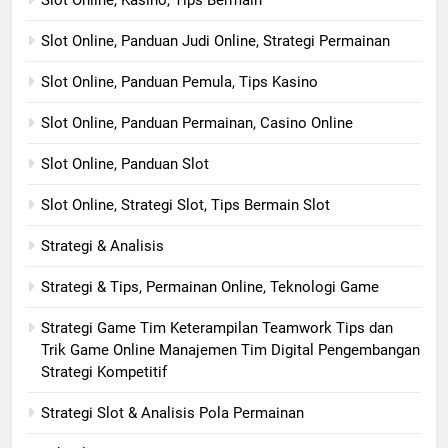
Slot Online, Panduan Judi Online, Strategi Permainan
Slot Online, Panduan Pemula, Tips Kasino
Slot Online, Panduan Permainan, Casino Online
Slot Online, Panduan Slot
Slot Online, Strategi Slot, Tips Bermain Slot
Strategi & Analisis
Strategi & Tips, Permainan Online, Teknologi Game
Strategi Game Tim Keterampilan Teamwork Tips dan
Trik Game Online Manajemen Tim Digital Pengembangan
Strategi Kompetitif
Strategi Slot & Analisis Pola Permainan