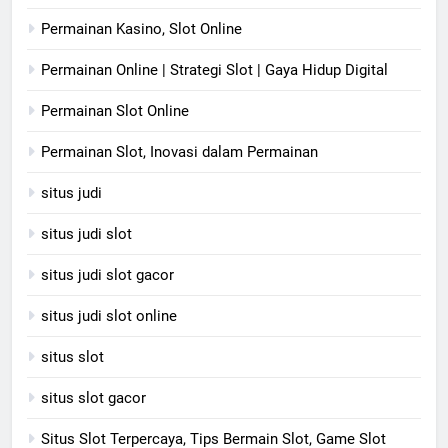
Permainan Kasino, Slot Online
Permainan Online | Strategi Slot | Gaya Hidup Digital
Permainan Slot Online
Permainan Slot, Inovasi dalam Permainan
situs judi
situs judi slot
situs judi slot gacor
situs judi slot online
situs slot
situs slot gacor
Situs Slot Terpercaya, Tips Bermain Slot, Game Slot