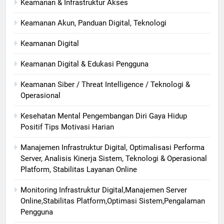
Keamanan & Infrastruktur Akses
Keamanan Akun, Panduan Digital, Teknologi
Keamanan Digital
Keamanan Digital & Edukasi Pengguna
Keamanan Siber / Threat Intelligence / Teknologi &
Operasional
Kesehatan Mental Pengembangan Diri Gaya Hidup
Positif Tips Motivasi Harian
Manajemen Infrastruktur Digital, Optimalisasi Performa
Server, Analisis Kinerja Sistem, Teknologi & Operasional
Platform, Stabilitas Layanan Online
Monitoring Infrastruktur Digital,Manajemen Server
Online,Stabilitas Platform,Optimasi Sistem,Pengalaman
Pengguna