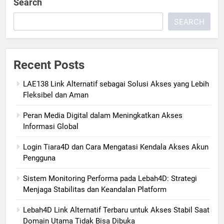
Search
SEARCH
Recent Posts
LAE138 Link Alternatif sebagai Solusi Akses yang Lebih
Fleksibel dan Aman
Peran Media Digital dalam Meningkatkan Akses
Informasi Global
Login Tiara4D dan Cara Mengatasi Kendala Akses Akun
Pengguna
Sistem Monitoring Performa pada Lebah4D: Strategi
Menjaga Stabilitas dan Keandalan Platform
Lebah4D Link Alternatif Terbaru untuk Akses Stabil Saat
Domain Utama Tidak Bisa Dibuka