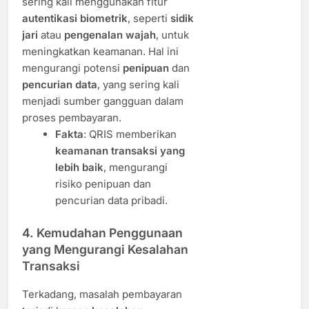
sering kali menggunakan fitur
autentikasi biometrik
, seperti
sidik
jari
atau
pengenalan wajah
, untuk
meningkatkan keamanan. Hal ini
mengurangi potensi
penipuan
dan
pencurian data
, yang sering kali
menjadi sumber gangguan dalam
proses pembayaran.
Fakta
: QRIS memberikan
keamanan transaksi yang
lebih baik
, mengurangi
risiko penipuan dan
pencurian data pribadi.
4.
Kemudahan Penggunaan
yang Mengurangi Kesalahan
Transaksi
Terkadang, masalah pembayaran