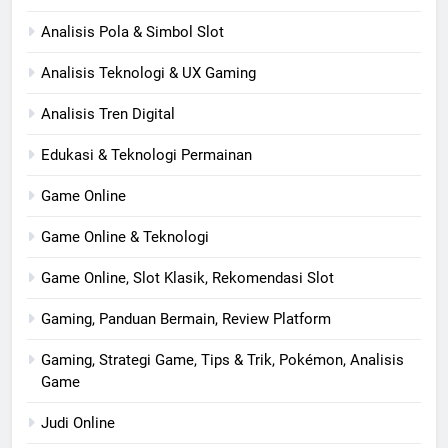
Analisis Pola & Simbol Slot
Analisis Teknologi & UX Gaming
Analisis Tren Digital
Edukasi & Teknologi Permainan
Game Online
Game Online & Teknologi
Game Online, Slot Klasik, Rekomendasi Slot
Gaming, Panduan Bermain, Review Platform
Gaming, Strategi Game, Tips & Trik, Pokémon, Analisis
Game
Judi Online