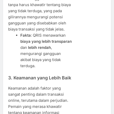
tanpa harus khawatir tentang biaya
yang tidak terduga, yang pada
gilirannya mengurangi potensi
gangguan yang disebabkan oleh
biaya transaksi yang tidak jelas.
Fakta
: QRIS menawarkan
biaya yang lebih transparan
dan
lebih rendah
,
mengurangi gangguan
akibat biaya yang tidak
terduga.
3.
Keamanan yang Lebih Baik
Keamanan adalah faktor yang
sangat penting dalam transaksi
online, terutama dalam perjudian.
Pemain yang merasa khawatir
tentang keamanan informasi