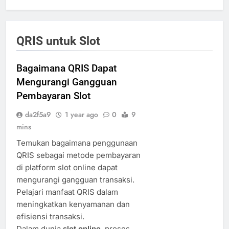
QRIS untuk Slot
Bagaimana QRIS Dapat
Mengurangi Gangguan
Pembayaran Slot
da2f5a9
1 year ago
0
9
mins
Temukan bagaimana penggunaan
QRIS sebagai metode pembayaran
di platform slot online dapat
mengurangi gangguan transaksi.
Pelajari manfaat QRIS dalam
meningkatkan kenyamanan dan
efisiensi transaksi.
Dalam dunia
slot online
, proses