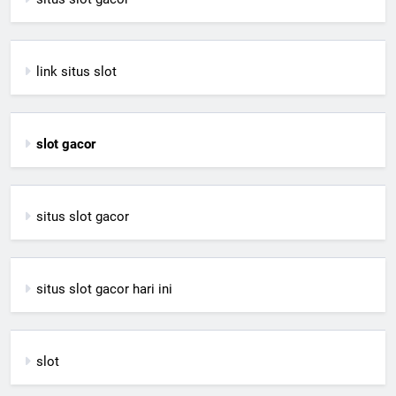
link situs slot
slot gacor
situs slot gacor
situs slot gacor hari ini
slot