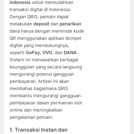
Indonesia
untuk memudahkan
transaksi digital di Indonesia.
Dengan QRIS, pemain dapat
melakukan
deposit
dan
penarikan
dana hanya dengan memindai kode
QR menggunakan aplikasi dompet
digital yang mendukungnya,
seperti
GoPay
,
OVO
, dan
DANA
.
Sistem ini menawarkan berbagai
keunggulan yang secara langsung
mengurangi potensi gangguan
pembayaran. Artikel ini akan
membahas bagaimana QRIS
membantu mengurangi gangguan
pembayaran dalam permainan slot
online dan meningkatkan
pengalaman pemain.
1.
Transaksi Instan dan