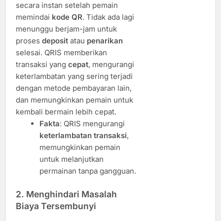
secara instan setelah pemain
memindai
kode QR
. Tidak ada lagi
menunggu berjam-jam untuk
proses
deposit
atau
penarikan
selesai. QRIS memberikan
transaksi yang
cepat
, mengurangi
keterlambatan yang sering terjadi
dengan metode pembayaran lain,
dan memungkinkan pemain untuk
kembali bermain lebih cepat.
Fakta
: QRIS mengurangi
keterlambatan transaksi
,
memungkinkan pemain
untuk melanjutkan
permainan tanpa gangguan.
2.
Menghindari Masalah
Biaya Tersembunyi