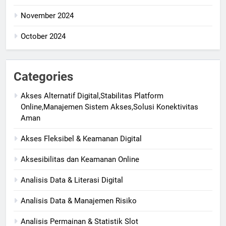
November 2024
October 2024
Categories
Akses Alternatif Digital,Stabilitas Platform
Online,Manajemen Sistem Akses,Solusi Konektivitas
Aman
Akses Fleksibel & Keamanan Digital
Aksesibilitas dan Keamanan Online
Analisis Data & Literasi Digital
Analisis Data & Manajemen Risiko
Analisis Permainan & Statistik Slot