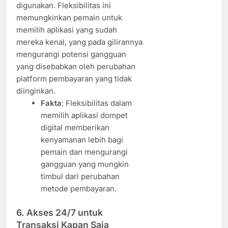
digunakan. Fleksibilitas ini
memungkinkan pemain untuk
memilih aplikasi yang sudah
mereka kenal, yang pada gilirannya
mengurangi potensi gangguan
yang disebabkan oleh perubahan
platform pembayaran yang tidak
diinginkan.
Fakta
: Fleksibilitas dalam
memilih aplikasi dompet
digital memberikan
kenyamanan lebih bagi
pemain dan mengurangi
gangguan yang mungkin
timbul dari perubahan
metode pembayaran.
6.
Akses 24/7 untuk
Transaksi Kapan Saja