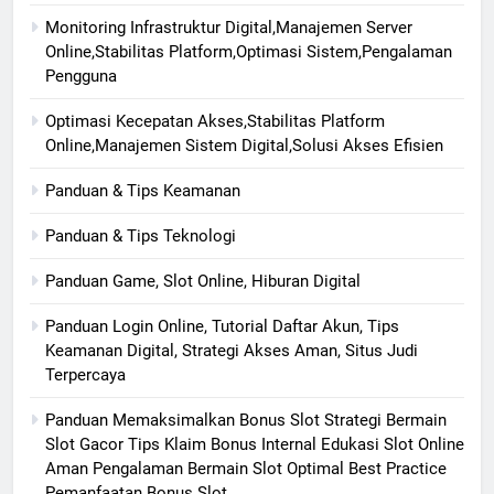
Monitoring Infrastruktur Digital,Manajemen Server
Online,Stabilitas Platform,Optimasi Sistem,Pengalaman
Pengguna
Optimasi Kecepatan Akses,Stabilitas Platform
Online,Manajemen Sistem Digital,Solusi Akses Efisien
Panduan & Tips Keamanan
Panduan & Tips Teknologi
Panduan Game, Slot Online, Hiburan Digital
Panduan Login Online, Tutorial Daftar Akun, Tips
Keamanan Digital, Strategi Akses Aman, Situs Judi
Terpercaya
Panduan Memaksimalkan Bonus Slot Strategi Bermain
Slot Gacor Tips Klaim Bonus Internal Edukasi Slot Online
Aman Pengalaman Bermain Slot Optimal Best Practice
Pemanfaatan Bonus Slot