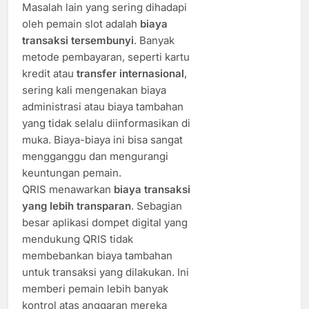
Masalah lain yang sering dihadapi
oleh pemain slot adalah
biaya
transaksi tersembunyi
. Banyak
metode pembayaran, seperti kartu
kredit atau
transfer internasional
,
sering kali mengenakan biaya
administrasi atau biaya tambahan
yang tidak selalu diinformasikan di
muka. Biaya-biaya ini bisa sangat
mengganggu dan mengurangi
keuntungan pemain.
QRIS menawarkan
biaya transaksi
yang lebih transparan
. Sebagian
besar aplikasi dompet digital yang
mendukung QRIS tidak
membebankan biaya tambahan
untuk transaksi yang dilakukan. Ini
memberi pemain lebih banyak
kontrol atas anggaran mereka