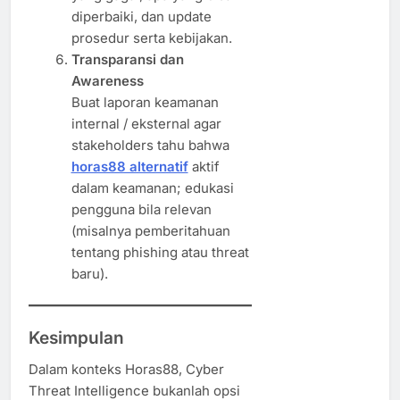
diperbaiki, dan update
prosedur serta kebijakan.
Transparansi dan
Awareness
Buat laporan keamanan
internal / eksternal agar
stakeholders tahu bahwa
horas88 alternatif
aktif
dalam keamanan; edukasi
pengguna bila relevan
(misalnya pemberitahuan
tentang phishing atau threat
baru).
Kesimpulan
Dalam konteks Horas88, Cyber
Threat Intelligence bukanlah opsi