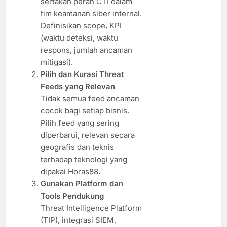
sertakan peran CTI dalam
tim keamanan siber internal.
Definisikan scope, KPI
(waktu deteksi, waktu
respons, jumlah ancaman
mitigasi).
Pilih dan Kurasi Threat
Feeds yang Relevan
Tidak semua feed ancaman
cocok bagi setiap bisnis.
Pilih feed yang sering
diperbarui, relevan secara
geografis dan teknis
terhadap teknologi yang
dipakai Horas88.
Gunakan Platform dan
Tools Pendukung
Threat Intelligence Platform
(TIP), integrasi SIEM,