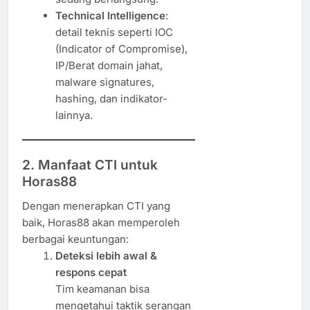
Technical Intelligence
:
detail teknis seperti IOC
(Indicator of Compromise),
IP/Berat domain jahat,
malware signatures,
hashing, dan indikator-
lainnya.
2. Manfaat CTI untuk
Horas88
Dengan menerapkan CTI yang
baik, Horas88 akan memperoleh
berbagai keuntungan:
Deteksi lebih awal &
respons cepat
Tim keamanan bisa
mengetahui taktik serangan