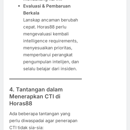
Evaluasi & Pembaruan
Berkala
Lanskap ancaman berubah
cepat. Horas88 perlu
mengevaluasi kembali
intelligence requirements,
menyesuaikan prioritas,
memperbarui perangkat
pengumpulan intelijen, dan
selalu belajar dari insiden.
4. Tantangan dalam
Menerapkan CTI di
Horas88
Ada beberapa tantangan yang
perlu diwaspadai agar penerapan
CTI tidak sia-sia: