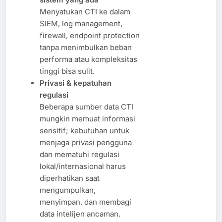
Menyatukan CTI ke dalam
SIEM, log management,
firewall, endpoint protection
tanpa menimbulkan beban
performa atau kompleksitas
tinggi bisa sulit.
Privasi & kepatuhan
regulasi
Beberapa sumber data CTI
mungkin memuat informasi
sensitif; kebutuhan untuk
menjaga privasi pengguna
dan mematuhi regulasi
lokal/internasional harus
diperhatikan saat
mengumpulkan,
menyimpan, dan membagi
data intelijen ancaman.