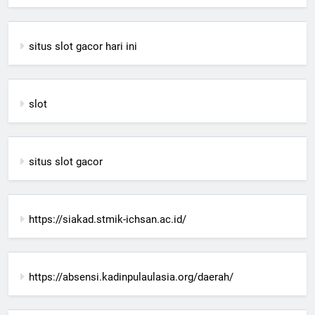
situs slot gacor hari ini
slot
situs slot gacor
https://siakad.stmik-ichsan.ac.id/
https://absensi.kadinpulaulasia.org/daerah/