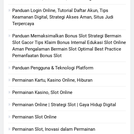
Panduan Login Online, Tutorial Daftar Akun, Tips
Keamanan Digital, Strategi Akses Aman, Situs Judi
Terpercaya
Panduan Memaksimalkan Bonus Slot Strategi Bermain
Slot Gacor Tips Klaim Bonus Internal Edukasi Slot Online
Aman Pengalaman Bermain Slot Optimal Best Practice
Pemanfaatan Bonus Slot
Panduan Pengguna & Teknologi Platform
Permainan Kartu, Kasino Online, Hiburan
Permainan Kasino, Slot Online
Permainan Online | Strategi Slot | Gaya Hidup Digital
Permainan Slot Online
Permainan Slot, Inovasi dalam Permainan