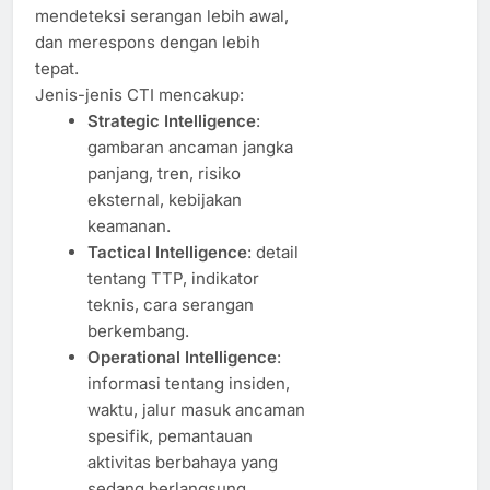
mendeteksi serangan lebih awal,
dan merespons dengan lebih
tepat.
Jenis-jenis CTI mencakup:
Strategic Intelligence
:
gambaran ancaman jangka
panjang, tren, risiko
eksternal, kebijakan
keamanan.
Tactical Intelligence
: detail
tentang TTP, indikator
teknis, cara serangan
berkembang.
Operational Intelligence
:
informasi tentang insiden,
waktu, jalur masuk ancaman
spesifik, pemantauan
aktivitas berbahaya yang
sedang berlangsung.