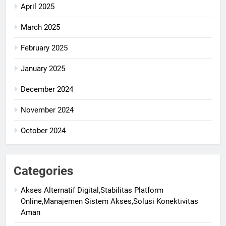
April 2025
March 2025
February 2025
January 2025
December 2024
November 2024
October 2024
Categories
Akses Alternatif Digital,Stabilitas Platform
Online,Manajemen Sistem Akses,Solusi Konektivitas
Aman