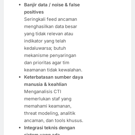
Banjir data / noise & false
positives
Seringkali feed ancaman
menghasilkan data besar
yang tidak relevan atau
indikator yang telah
kedaluwarsa; butuh
mekanisme penyaringan
dan prioritas agar tim
keamanan tidak kewalahan.
Keterbatasan sumber daya
manusia & keahlian
Menganalisis CTI
memerlukan staf yang
memahami keamanan,
threat modeling, analitik
ancaman, dan tools khusus.
Integrasi teknis dengan
sistem yang ada