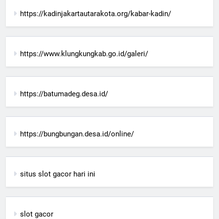
https://kadinjakartautarakota.org/kabar-kadin/
https://www.klungkungkab.go.id/galeri/
https://batumadeg.desa.id/
https://bungbungan.desa.id/online/
situs slot gacor hari ini
slot gacor