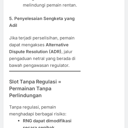
melindungi pemain rentan.
5.
Penyelesaian Sengketa yang
Adil
Jika terjadi perselisihan, pemain
dapat mengakses
Alternative
Dispute Resolution (ADR)
, jalur
pengaduan netral yang berada di
bawah pengawasan regulator.
Slot Tanpa Regulasi =
Permainan Tanpa
Perlindungan
Tanpa regulasi, pemain
menghadapi berbagai risiko:
RNG dapat dimodifikasi
secara sepihak