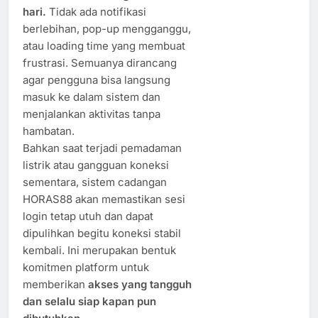
hari.
Tidak ada notifikasi
berlebihan, pop-up mengganggu,
atau loading time yang membuat
frustrasi. Semuanya dirancang
agar pengguna bisa langsung
masuk ke dalam sistem dan
menjalankan aktivitas tanpa
hambatan.
Bahkan saat terjadi pemadaman
listrik atau gangguan koneksi
sementara, sistem cadangan
HORAS88 akan memastikan sesi
login tetap utuh dan dapat
dipulihkan begitu koneksi stabil
kembali. Ini merupakan bentuk
komitmen platform untuk
memberikan
akses yang tangguh
dan selalu siap kapan pun