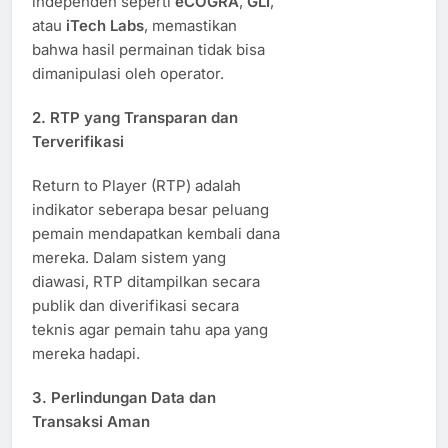
independen seperti
eCOGRA
,
GLI
,
atau
iTech Labs
, memastikan
bahwa hasil permainan tidak bisa
dimanipulasi oleh operator.
2.
RTP yang Transparan dan
Terverifikasi
Return to Player (RTP) adalah
indikator seberapa besar peluang
pemain mendapatkan kembali dana
mereka. Dalam sistem yang
diawasi, RTP ditampilkan secara
publik dan diverifikasi secara
teknis agar pemain tahu apa yang
mereka hadapi.
3.
Perlindungan Data dan
Transaksi Aman