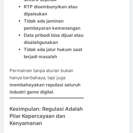
RTP disembunyikan atau
dipalsukan
Tidak ada jaminan
pembayaran kemenangan
Data pribadi bisa dijual atau
disalahgunakan
Tidak ada jalur hukum saat
terjadi masalah
Permainan tanpa aturan bukan
hanya berbahaya, tapi juga
membahayakan reputasi seluruh
industri game digital
.
Kesimpulan: Regulasi Adalah
Pilar Kepercayaan dan
Kenyamanan