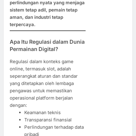
perlindungan nyata yang menjaga
sistem tetap adil, pemain tetap
aman, dan industri tetap
terpercaya.
Apa Itu Regulasi dalam Dunia
Permainan Digital?
Regulasi dalam konteks game
online, termasuk slot, adalah
seperangkat aturan dan standar
yang ditetapkan oleh lembaga
pengawas untuk memastikan
operasional platform berjalan
dengan:
Keamanan teknis
Transparansi finansial
Perlindungan terhadap data
pribadi