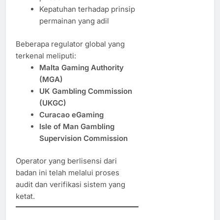
Kepatuhan terhadap prinsip
permainan yang adil
Beberapa regulator global yang
terkenal meliputi:
Malta Gaming Authority
(MGA)
UK Gambling Commission
(UKGC)
Curacao eGaming
Isle of Man Gambling
Supervision Commission
Operator yang berlisensi dari
badan ini telah melalui proses
audit dan verifikasi sistem yang
ketat.