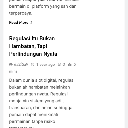
bermain di platform yang sah dan
terpercaya.
Read More
Regulasi Itu Bukan
Hambatan, Tapi
Perlindungan Nyata
da2f5a9
1 year ago
0
5
mins
Dalam dunia slot digital, regulasi
bukanlah hambatan melainkan
perlindungan nyata. Regulasi
menjamin sistem yang adil,
transparan, dan aman sehingga
pemain dapat menikmati
permainan tanpa risiko