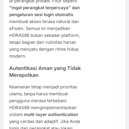
di perangkat pribadi. Fitur seperti
“ingat perangkat terpercaya” dan
pengaturan sesi login otomatis
membuat akses terasa natural dan
efisien. Semua ini menjadikan
HORAS88 bukan sekadar platform,
tetapi bagian dari rutinitas harian
yang menyatu dengan ritme hidup
modern.
Autentikasi Aman yang Tidak
Merepotkan
Keamanan tetap menjadi prioritas
utama, tanpa harus membuat
pengguna merasa terbebani.
HORAS88 mengimplementasikan
sistem
multi-layer authentication
yang cerdas dan adaptif. Jika Anda
login dari perangkat atau lokasi