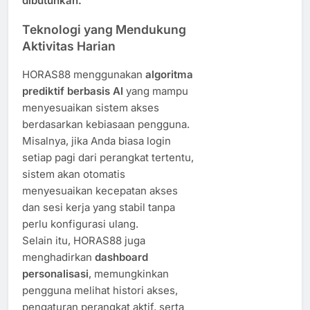
dibutuhkan.
Teknologi yang Mendukung
Aktivitas Harian
HORAS88 menggunakan
algoritma
prediktif berbasis AI
yang mampu
menyesuaikan sistem akses
berdasarkan kebiasaan pengguna.
Misalnya, jika Anda biasa login
setiap pagi dari perangkat tertentu,
sistem akan otomatis
menyesuaikan kecepatan akses
dan sesi kerja yang stabil tanpa
perlu konfigurasi ulang.
Selain itu, HORAS88 juga
menghadirkan
dashboard
personalisasi
, memungkinkan
pengguna melihat histori akses,
pengaturan perangkat aktif, serta