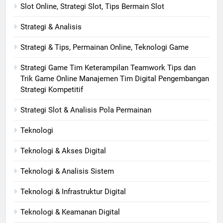
Slot Online, Strategi Slot, Tips Bermain Slot
Strategi & Analisis
Strategi & Tips, Permainan Online, Teknologi Game
Strategi Game Tim Keterampilan Teamwork Tips dan
Trik Game Online Manajemen Tim Digital Pengembangan
Strategi Kompetitif
Strategi Slot & Analisis Pola Permainan
Teknologi
Teknologi & Akses Digital
Teknologi & Analisis Sistem
Teknologi & Infrastruktur Digital
Teknologi & Keamanan Digital