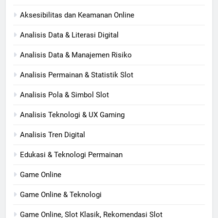
Aksesibilitas dan Keamanan Online
Analisis Data & Literasi Digital
Analisis Data & Manajemen Risiko
Analisis Permainan & Statistik Slot
Analisis Pola & Simbol Slot
Analisis Teknologi & UX Gaming
Analisis Tren Digital
Edukasi & Teknologi Permainan
Game Online
Game Online & Teknologi
Game Online, Slot Klasik, Rekomendasi Slot