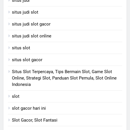
situs judi
situs judi slot
situs judi slot gacor
situs judi slot online
situs slot
situs slot gacor
Situs Slot Terpercaya, Tips Bermain Slot, Game Slot
Online, Strategi Slot, Panduan Slot Pemula, Slot Online
Indonesia
slot
slot gacor hari ini
Slot Gacor, Slot Fantasi