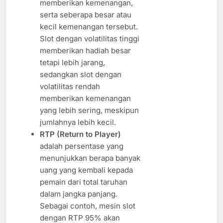
memberikan kemenangan,
serta seberapa besar atau
kecil kemenangan tersebut.
Slot dengan volatilitas tinggi
memberikan hadiah besar
tetapi lebih jarang,
sedangkan slot dengan
volatilitas rendah
memberikan kemenangan
yang lebih sering, meskipun
jumlahnya lebih kecil.
RTP (Return to Player)
adalah persentase yang
menunjukkan berapa banyak
uang yang kembali kepada
pemain dari total taruhan
dalam jangka panjang.
Sebagai contoh, mesin slot
dengan RTP 95% akan