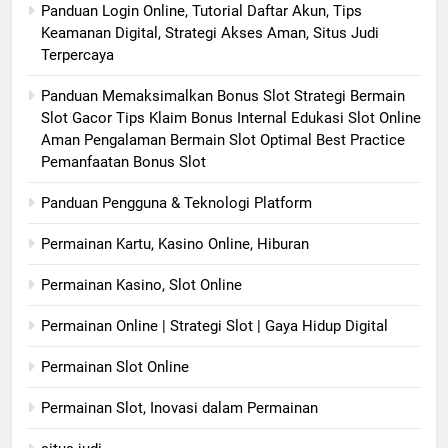
Panduan Login Online, Tutorial Daftar Akun, Tips
Keamanan Digital, Strategi Akses Aman, Situs Judi
Terpercaya
Panduan Memaksimalkan Bonus Slot Strategi Bermain
Slot Gacor Tips Klaim Bonus Internal Edukasi Slot Online
Aman Pengalaman Bermain Slot Optimal Best Practice
Pemanfaatan Bonus Slot
Panduan Pengguna & Teknologi Platform
Permainan Kartu, Kasino Online, Hiburan
Permainan Kasino, Slot Online
Permainan Online | Strategi Slot | Gaya Hidup Digital
Permainan Slot Online
Permainan Slot, Inovasi dalam Permainan