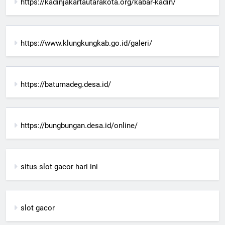
https://kadinjakartautarakota.org/kabar-kadin/
https://www.klungkungkab.go.id/galeri/
https://batumadeg.desa.id/
https://bungbungan.desa.id/online/
situs slot gacor hari ini
slot gacor