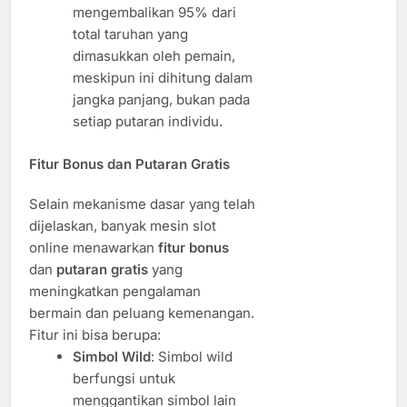
mengembalikan 95% dari
total taruhan yang
dimasukkan oleh pemain,
meskipun ini dihitung dalam
jangka panjang, bukan pada
setiap putaran individu.
Fitur Bonus dan Putaran Gratis
Selain mekanisme dasar yang telah
dijelaskan, banyak mesin slot
online menawarkan
fitur bonus
dan
putaran gratis
yang
meningkatkan pengalaman
bermain dan peluang kemenangan.
Fitur ini bisa berupa:
Simbol Wild
: Simbol wild
berfungsi untuk
menggantikan simbol lain