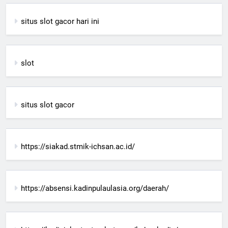
situs slot gacor hari ini
slot
situs slot gacor
https://siakad.stmik-ichsan.ac.id/
https://absensi.kadinpulaulasia.org/daerah/