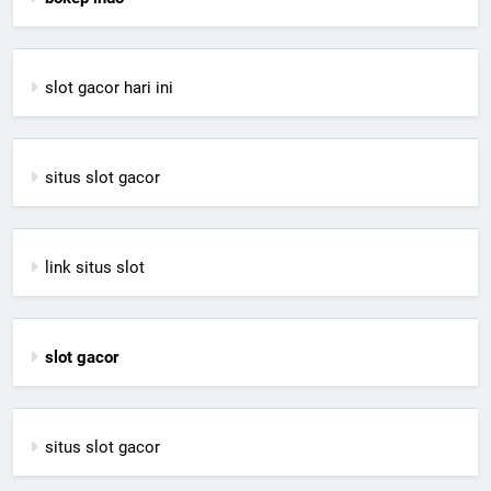
slot gacor hari ini
situs slot gacor
link situs slot
slot gacor
situs slot gacor