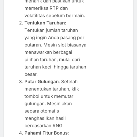
menarik dan pastikan untuk
memeriksa RTP dan
volatilitas sebelum bermain.
Tentukan Taruhan
:
Tentukan jumlah taruhan
yang ingin Anda pasang per
putaran. Mesin slot biasanya
menawarkan berbagai
pilihan taruhan, mulai dari
taruhan kecil hingga taruhan
besar.
Putar Gulungan
: Setelah
menentukan taruhan, klik
tombol untuk memutar
gulungan. Mesin akan
secara otomatis
menghasilkan hasil
berdasarkan RNG.
Pahami Fitur Bonus
: