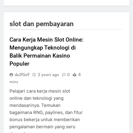
slot dan pembayaran
Cara Kerja Mesin Slot Online:
Mengungkap Teknologi di
Balik Permainan Kasino
Populer
da2f5a9
2 years ago
0
8
mins
Pelajari cara kerja mesin slot
online dan teknologi yang
mendasarinya. Temukan
bagaimana RNG, paylines, dan fitur
bonus bekerja untuk memberikan
pengalaman bermain yang seru