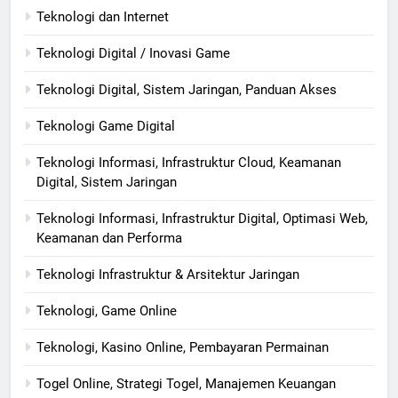
Teknologi dan Internet
Teknologi Digital / Inovasi Game
Teknologi Digital, Sistem Jaringan, Panduan Akses
Teknologi Game Digital
Teknologi Informasi, Infrastruktur Cloud, Keamanan
Digital, Sistem Jaringan
Teknologi Informasi, Infrastruktur Digital, Optimasi Web,
Keamanan dan Performa
Teknologi Infrastruktur & Arsitektur Jaringan
Teknologi, Game Online
Teknologi, Kasino Online, Pembayaran Permainan
Togel Online, Strategi Togel, Manajemen Keuangan