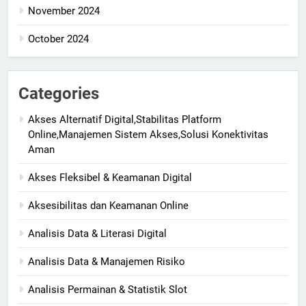
November 2024
October 2024
Categories
Akses Alternatif Digital,Stabilitas Platform
Online,Manajemen Sistem Akses,Solusi Konektivitas
Aman
Akses Fleksibel & Keamanan Digital
Aksesibilitas dan Keamanan Online
Analisis Data & Literasi Digital
Analisis Data & Manajemen Risiko
Analisis Permainan & Statistik Slot