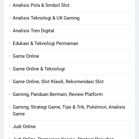
Analisis Pola & Simbol Slot
Analisis Teknologi & UX Gaming
Analisis Tren Digital
Edukasi & Teknologi Permainan
Game Online
Game Online & Teknologi
Game Online, Slot Klasik, Rekomendasi Slot
Gaming, Panduan Bermain, Review Platform
Gaming, Strategi Game, Tips & Trik, Pokémon, Analisis
Game
Judi Online