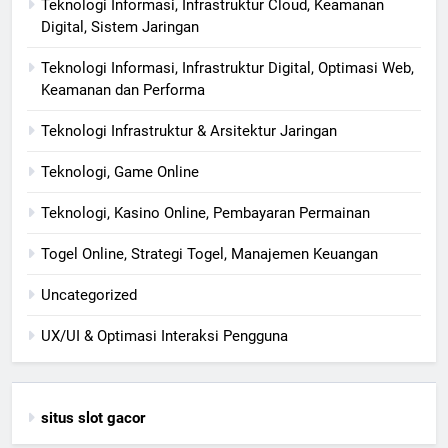
Teknologi Informasi, Infrastruktur Cloud, Keamanan
Digital, Sistem Jaringan
Teknologi Informasi, Infrastruktur Digital, Optimasi Web,
Keamanan dan Performa
Teknologi Infrastruktur & Arsitektur Jaringan
Teknologi, Game Online
Teknologi, Kasino Online, Pembayaran Permainan
Togel Online, Strategi Togel, Manajemen Keuangan
Uncategorized
UX/UI & Optimasi Interaksi Pengguna
situs slot gacor