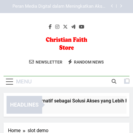
Skip
Login Tiara4D dan Cara Mengatasi Kendala Akses
to
Akun Pengguna
content
Sistem Monitoring Performa pada Lebah4D:
Strategi Menjaga Stabilitas dan Keandalan
Platform
LAE138 Link Alternatif sebagai Solusi Akses yang
Lebih Fleksibel dan Aman
Peran Media Digital dalam Meningkatkan Akses
Informasi Global
Christian Faith
Temukan Berbagai Produk Inspiratif
Login Tiara4D dan Cara Mengatasi Kendala Akses
NEWSLETTER
RANDOM NEWS
Akun Pengguna
Store
Yang Mendukung Iman Kristen Anda Di
Sistem Monitoring Performa pada Lebah4D:
Christian Faith Store.
Strategi Menjaga Stabilitas dan Keandalan
MENU
Platform
AE138 Link Alternatif sebagai Solusi Akses yang Lebih Fleks
HEADLINES
 Months Ago
Home
slot demo