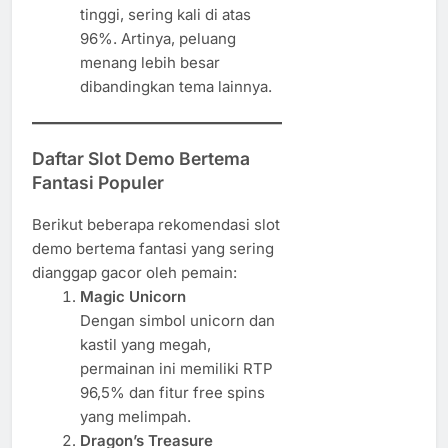
tinggi, sering kali di atas
96%. Artinya, peluang
menang lebih besar
dibandingkan tema lainnya.
Daftar Slot Demo Bertema
Fantasi Populer
Berikut beberapa rekomendasi slot
demo bertema fantasi yang sering
dianggap gacor oleh pemain:
Magic Unicorn
Dengan simbol unicorn dan
kastil yang megah,
permainan ini memiliki RTP
96,5% dan fitur free spins
yang melimpah.
Dragon’s Treasure