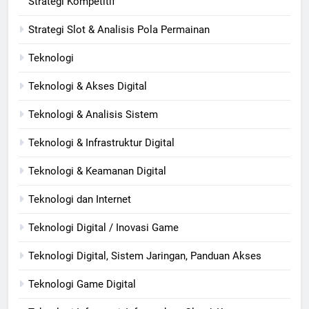
Strategi Kompetitif
Strategi Slot & Analisis Pola Permainan
Teknologi
Teknologi & Akses Digital
Teknologi & Analisis Sistem
Teknologi & Infrastruktur Digital
Teknologi & Keamanan Digital
Teknologi dan Internet
Teknologi Digital / Inovasi Game
Teknologi Digital, Sistem Jaringan, Panduan Akses
Teknologi Game Digital