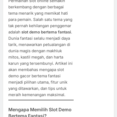
Permainan slot online semakin
berkembang dengan berbagai
tema menarik yang memikat hati
para pemain. Salah satu tema yang
tak pernah kehilangan penggemar
adalah
slot demo bertema fantasi
.
Dunia fantasi selalu menjadi daya
tarik, menawarkan petualangan di
dunia magis dengan makhluk
mitos, kastil megah, dan harta
karun yang tersembunyi. Artikel ini
akan membahas mengapa slot
demo gacor bertema fantasi
menjadi pilihan utama, fitur unik
yang ditawarkan, dan tips untuk
meraih kemenangan maksimal.
Mengapa Memilih Slot Demo
Bertema Fantasi?