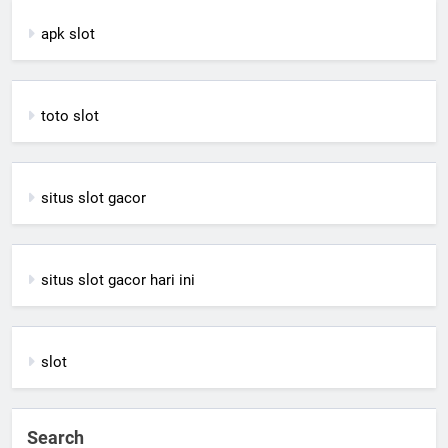
apk slot
toto slot
situs slot gacor
situs slot gacor hari ini
slot
Search