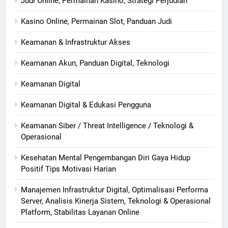
Judi Online, Permainan Kasino, Strategi Perjudian
Kasino Online, Permainan Slot, Panduan Judi
Keamanan & Infrastruktur Akses
Keamanan Akun, Panduan Digital, Teknologi
Keamanan Digital
Keamanan Digital & Edukasi Pengguna
Keamanan Siber / Threat Intelligence / Teknologi &
Operasional
Kesehatan Mental Pengembangan Diri Gaya Hidup
Positif Tips Motivasi Harian
Manajemen Infrastruktur Digital, Optimalisasi Performa
Server, Analisis Kinerja Sistem, Teknologi & Operasional
Platform, Stabilitas Layanan Online