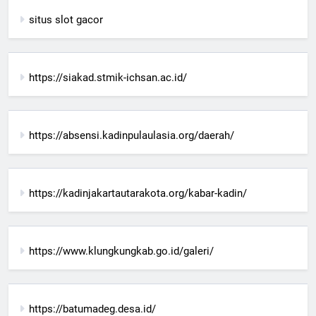
situs slot gacor
https://siakad.stmik-ichsan.ac.id/
https://absensi.kadinpulaulasia.org/daerah/
https://kadinjakartautarakota.org/kabar-kadin/
https://www.klungkungkab.go.id/galeri/
https://batumadeg.desa.id/