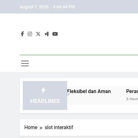
Skip
August 7, 2026
4:44:45 PM
to
content
Chr
Temukan Be
i Akses yang Lebih Fleksibel dan Aman
Peran Media Digi
5 Months Ago
HEADLINES
Home
slot interaktif