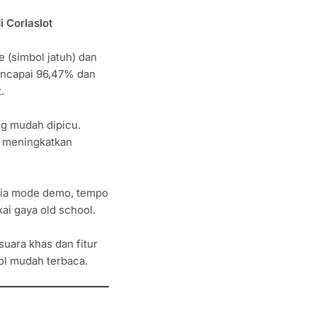
 Corlaslot
e (simbol jatuh) dan
mencapai 96,47% dan
.
ng mudah dipicu.
, meningkatkan
dia mode demo, tempo
i gaya old school.
uara khas dan fitur
ol mudah terbaca.