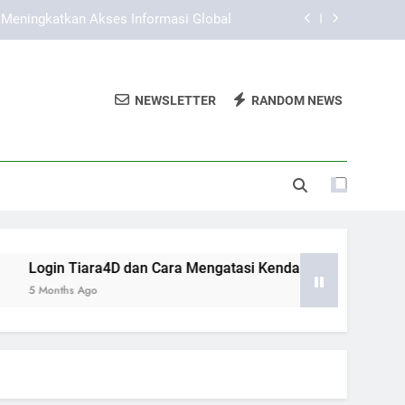
 Meningkatkan Akses Informasi Global
ngatasi Kendala Akses Akun Pengguna
aga Stabilitas dan Keandalan Platform
NEWSLETTER
RANDOM NEWS
i Akses yang Lebih Fleksibel dan Aman
 Christian Faith Store.
 Meningkatkan Akses Informasi Global
ngatasi Kendala Akses Akun Pengguna
aga Stabilitas dan Keandalan Platform
iara4D dan Cara Mengatasi Kendala Akses Akun Pengguna
 Ago