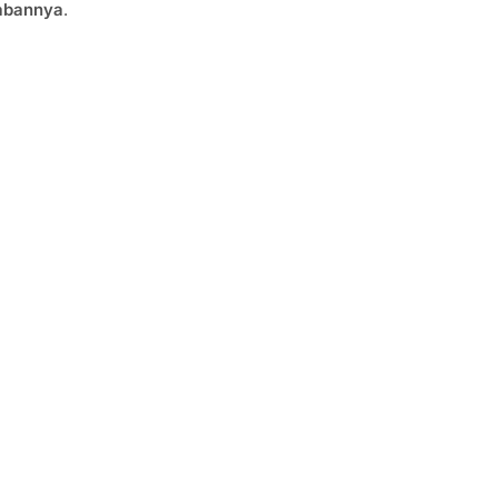
wabannya
.