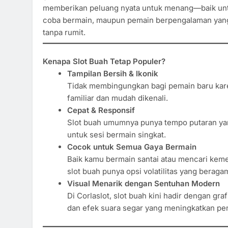
memberikan peluang nyata untuk menang—baik unt
coba bermain, maupun pemain berpengalaman yang
tanpa rumit.
Kenapa Slot Buah Tetap Populer?
Tampilan Bersih & Ikonik
Tidak membingungkan bagi pemain baru kar
familiar dan mudah dikenali.
Cepat & Responsif
Slot buah umumnya punya tempo putaran ya
untuk sesi bermain singkat.
Cocok untuk Semua Gaya Bermain
Baik kamu bermain santai atau mencari kem
slot buah punya opsi volatilitas yang beraga
Visual Menarik dengan Sentuhan Modern
Di Corlaslot, slot buah kini hadir dengan graf
dan efek suara segar yang meningkatkan pe