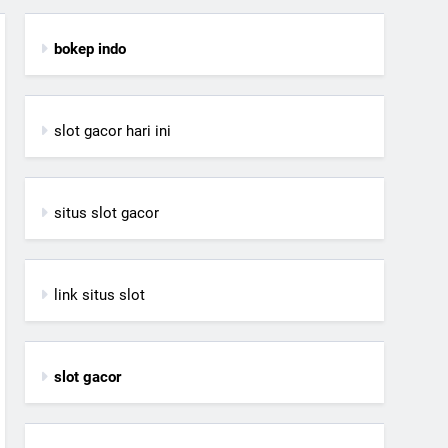
bokep indo
slot gacor hari ini
situs slot gacor
link situs slot
slot gacor