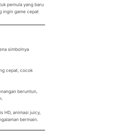
uk pemula yang baru
 ingin game cepat
ena simbolnya
ng cepat, cocok
enangan beruntun,
m.
is HD, animasi juicy,
ngalaman bermain.