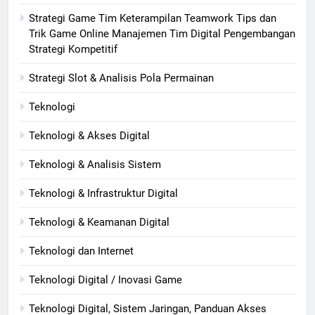
Strategi Game Tim Keterampilan Teamwork Tips dan
Trik Game Online Manajemen Tim Digital Pengembangan
Strategi Kompetitif
Strategi Slot & Analisis Pola Permainan
Teknologi
Teknologi & Akses Digital
Teknologi & Analisis Sistem
Teknologi & Infrastruktur Digital
Teknologi & Keamanan Digital
Teknologi dan Internet
Teknologi Digital / Inovasi Game
Teknologi Digital, Sistem Jaringan, Panduan Akses