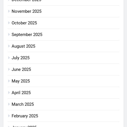
November 2025
October 2025
September 2025
August 2025
July 2025
June 2025
May 2025
April 2025
March 2025
February 2025