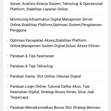
Server, Analisis Kinerja Sistem, Teknologi & Operasional
Platform, Stabilitas Layanan Online
Monitoring Infrastruktur Digital,Manajemen Server
Online,Stabilitas Platform,Optimasi Sistem,Pengalaman
Pengguna
Optimasi Kecepatan Akses,Stabilitas Platform
Online,Manajemen Sistem Digital,Solusi Akses Efisien
Panduan & Tips Keamanan
Panduan & Tips Teknologi
Panduan Game, Slot Online, Hiburan Digital
Panduan Login Online, Tutorial Daftar Akun, Tips
Keamanan Digital, Strategi Akses Aman, Situs Judi
Terpercaya
Panduan Memaksimalkan Bonus Slot Strategi Bermain