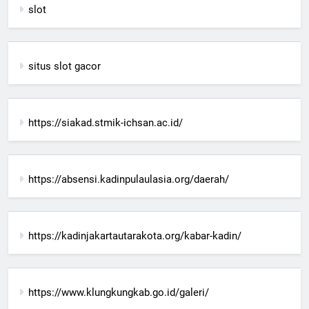
slot
situs slot gacor
https://siakad.stmik-ichsan.ac.id/
https://absensi.kadinpulaulasia.org/daerah/
https://kadinjakartautarakota.org/kabar-kadin/
https://www.klungkungkab.go.id/galeri/