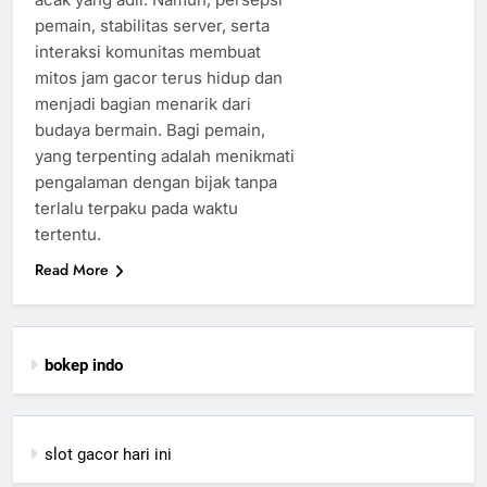
pemain, stabilitas server, serta
interaksi komunitas membuat
mitos jam gacor terus hidup dan
menjadi bagian menarik dari
budaya bermain. Bagi pemain,
yang terpenting adalah menikmati
pengalaman dengan bijak tanpa
terlalu terpaku pada waktu
tertentu.
Read More
bokep indo
slot gacor hari ini