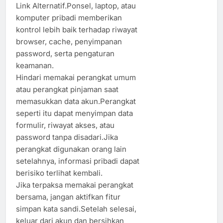
Link Alternatif.Ponsel, laptop, atau
komputer pribadi memberikan
kontrol lebih baik terhadap riwayat
browser, cache, penyimpanan
password, serta pengaturan
keamanan.
Hindari memakai perangkat umum
atau perangkat pinjaman saat
memasukkan data akun.Perangkat
seperti itu dapat menyimpan data
formulir, riwayat akses, atau
password tanpa disadari.Jika
perangkat digunakan orang lain
setelahnya, informasi pribadi dapat
berisiko terlihat kembali.
Jika terpaksa memakai perangkat
bersama, jangan aktifkan fitur
simpan kata sandi.Setelah selesai,
keluar dari akun dan bersihkan