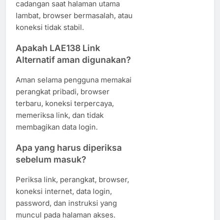
cadangan saat halaman utama
lambat, browser bermasalah, atau
koneksi tidak stabil.
Apakah LAE138 Link
Alternatif aman digunakan?
Aman selama pengguna memakai
perangkat pribadi, browser
terbaru, koneksi terpercaya,
memeriksa link, dan tidak
membagikan data login.
Apa yang harus diperiksa
sebelum masuk?
Periksa link, perangkat, browser,
koneksi internet, data login,
password, dan instruksi yang
muncul pada halaman akses.