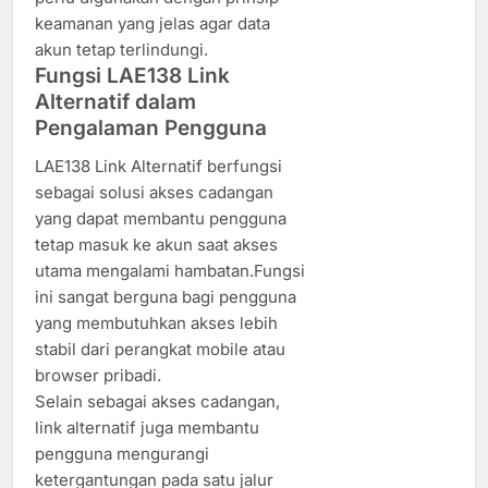
keamanan yang jelas agar data
akun tetap terlindungi.
Fungsi LAE138 Link
Alternatif dalam
Pengalaman Pengguna
LAE138 Link Alternatif berfungsi
sebagai solusi akses cadangan
yang dapat membantu pengguna
tetap masuk ke akun saat akses
utama mengalami hambatan.Fungsi
ini sangat berguna bagi pengguna
yang membutuhkan akses lebih
stabil dari perangkat mobile atau
browser pribadi.
Selain sebagai akses cadangan,
link alternatif juga membantu
pengguna mengurangi
ketergantungan pada satu jalur