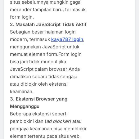
situs sebelumnya mungkin gagal
merender tampilan baru, termasuk
form login.
2. Masalah JavaScript Tidak Aktif
Sebagian besar halaman login
modern, termasuk
kaya787 login
,
menggunakan JavaScript untuk
memuat elemen form.Form login
bisa jadi tidak muncul jika
JavaScript dalam browser Anda
dimatikan secara tidak sengaja
atau diblokir oleh ekstensi
keamanan.
3. Ekstensi Browser yang
Mengganggu
Beberapa ekstensi seperti
pemblokir iklan (
ad blocker
) atau
pengaya keamanan bisa memblokir
elemen tertentu pada situs web,