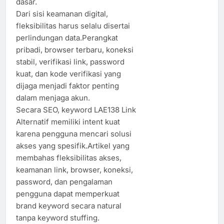
dasar.
Dari sisi keamanan digital,
fleksibilitas harus selalu disertai
perlindungan data.Perangkat
pribadi, browser terbaru, koneksi
stabil, verifikasi link, password
kuat, dan kode verifikasi yang
dijaga menjadi faktor penting
dalam menjaga akun.
Secara SEO, keyword LAE138 Link
Alternatif memiliki intent kuat
karena pengguna mencari solusi
akses yang spesifik.Artikel yang
membahas fleksibilitas akses,
keamanan link, browser, koneksi,
password, dan pengalaman
pengguna dapat memperkuat
brand keyword secara natural
tanpa keyword stuffing.