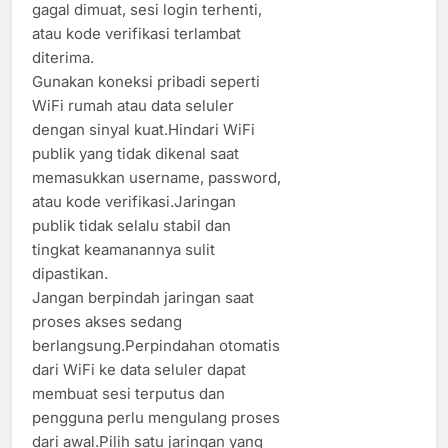
gagal dimuat, sesi login terhenti,
atau kode verifikasi terlambat
diterima.
Gunakan koneksi pribadi seperti
WiFi rumah atau data seluler
dengan sinyal kuat.Hindari WiFi
publik yang tidak dikenal saat
memasukkan username, password,
atau kode verifikasi.Jaringan
publik tidak selalu stabil dan
tingkat keamanannya sulit
dipastikan.
Jangan berpindah jaringan saat
proses akses sedang
berlangsung.Perpindahan otomatis
dari WiFi ke data seluler dapat
membuat sesi terputus dan
pengguna perlu mengulang proses
dari awal.Pilih satu jaringan yang