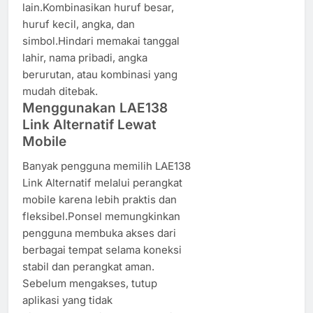
lain.Kombinasikan huruf besar,
huruf kecil, angka, dan
simbol.Hindari memakai tanggal
lahir, nama pribadi, angka
berurutan, atau kombinasi yang
mudah ditebak.
Menggunakan LAE138
Link Alternatif Lewat
Mobile
Banyak pengguna memilih LAE138
Link Alternatif melalui perangkat
mobile karena lebih praktis dan
fleksibel.Ponsel memungkinkan
pengguna membuka akses dari
berbagai tempat selama koneksi
stabil dan perangkat aman.
Sebelum mengakses, tutup
aplikasi yang tidak