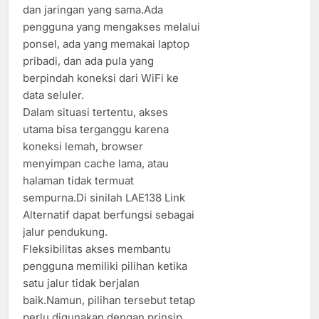
dan jaringan yang sama.Ada
pengguna yang mengakses melalui
ponsel, ada yang memakai laptop
pribadi, dan ada pula yang
berpindah koneksi dari WiFi ke
data seluler.
Dalam situasi tertentu, akses
utama bisa terganggu karena
koneksi lemah, browser
menyimpan cache lama, atau
halaman tidak termuat
sempurna.Di sinilah LAE138 Link
Alternatif dapat berfungsi sebagai
jalur pendukung.
Fleksibilitas akses membantu
pengguna memiliki pilihan ketika
satu jalur tidak berjalan
baik.Namun, pilihan tersebut tetap
perlu digunakan dengan prinsip