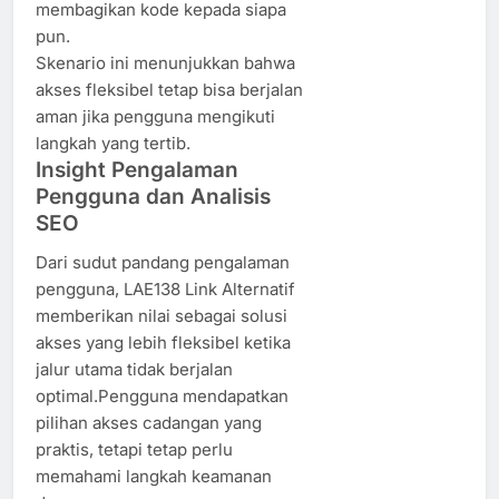
membagikan kode kepada siapa
pun.
Skenario ini menunjukkan bahwa
akses fleksibel tetap bisa berjalan
aman jika pengguna mengikuti
langkah yang tertib.
Insight Pengalaman
Pengguna dan Analisis
SEO
Dari sudut pandang pengalaman
pengguna, LAE138 Link Alternatif
memberikan nilai sebagai solusi
akses yang lebih fleksibel ketika
jalur utama tidak berjalan
optimal.Pengguna mendapatkan
pilihan akses cadangan yang
praktis, tetapi tetap perlu
memahami langkah keamanan