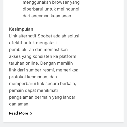
menggunakan browser yang
diperbarui untuk melindungi
dari ancaman keamanan.
Kesimpulan
Link alternatif Sbobet adalah solusi
efektif untuk mengatasi
pemblokiran dan memastikan
akses yang konsisten ke platform
taruhan online. Dengan memilih
link dari sumber resmi, memeriksa
protokol keamanan, dan
memperbarui link secara berkala,
pemain dapat menikmati
pengalaman bermain yang lancar
dan aman.
Read More