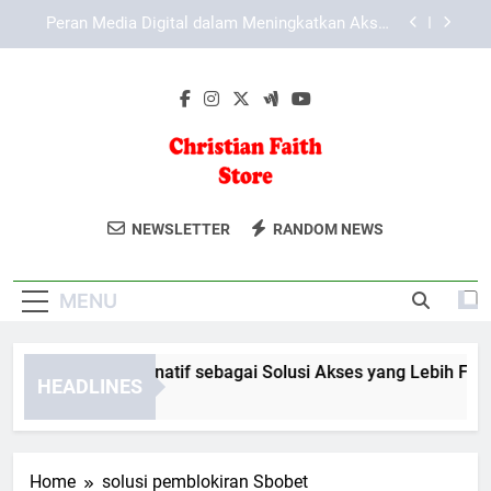
Skip
Login Tiara4D dan Cara Mengatasi Kendala Akses
to
Akun Pengguna
content
Sistem Monitoring Performa pada Lebah4D:
Strategi Menjaga Stabilitas dan Keandalan
Platform
LAE138 Link Alternatif sebagai Solusi Akses yang
Lebih Fleksibel dan Aman
Peran Media Digital dalam Meningkatkan Akses
Informasi Global
Christian Faith
Temukan Berbagai Produk Inspiratif
Login Tiara4D dan Cara Mengatasi Kendala Akses
NEWSLETTER
RANDOM NEWS
Akun Pengguna
Store
Yang Mendukung Iman Kristen Anda Di
Sistem Monitoring Performa pada Lebah4D:
Christian Faith Store.
Strategi Menjaga Stabilitas dan Keandalan
MENU
Platform
E138 Link Alternatif sebagai Solusi Akses yang Lebih Fleksi
HEADLINES
Months Ago
Home
solusi pemblokiran Sbobet