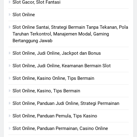
Slot Gacor, Slot Fantasi
Slot Online
Slot Online Santai, Strategi Bermain Tanpa Tekanan, Pola
Taruhan Terkontrol, Manajemen Modal, Gaming
Bertanggung Jawab
Slot Online, Judi Online, Jackpot dan Bonus
Slot Online, Judi Online, Keamanan Bermain Slot
Slot Online, Kasino Online, Tips Bermain
Slot Online, Kasino, Tips Bermain
Slot Online, Panduan Judi Online, Strategi Permainan
Slot Online, Panduan Pemula, Tips Kasino
Slot Online, Panduan Permainan, Casino Online