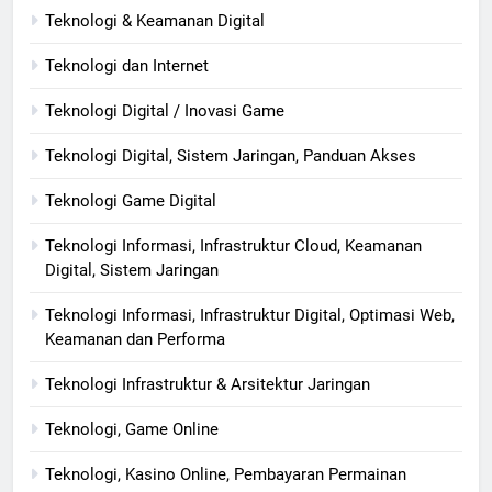
Teknologi & Keamanan Digital
Teknologi dan Internet
Teknologi Digital / Inovasi Game
Teknologi Digital, Sistem Jaringan, Panduan Akses
Teknologi Game Digital
Teknologi Informasi, Infrastruktur Cloud, Keamanan
Digital, Sistem Jaringan
Teknologi Informasi, Infrastruktur Digital, Optimasi Web,
Keamanan dan Performa
Teknologi Infrastruktur & Arsitektur Jaringan
Teknologi, Game Online
Teknologi, Kasino Online, Pembayaran Permainan