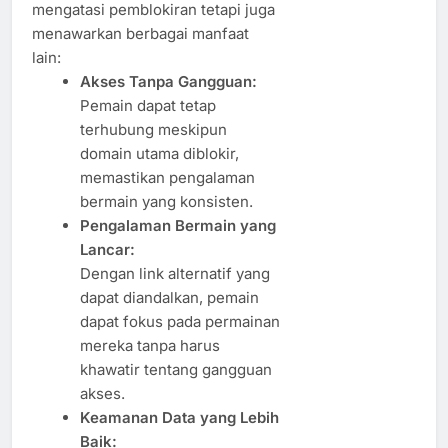
mengatasi pemblokiran tetapi juga
menawarkan berbagai manfaat
lain:
Akses Tanpa Gangguan:
Pemain dapat tetap
terhubung meskipun
domain utama diblokir,
memastikan pengalaman
bermain yang konsisten.
Pengalaman Bermain yang
Lancar:
Dengan link alternatif yang
dapat diandalkan, pemain
dapat fokus pada permainan
mereka tanpa harus
khawatir tentang gangguan
akses.
Keamanan Data yang Lebih
Baik: