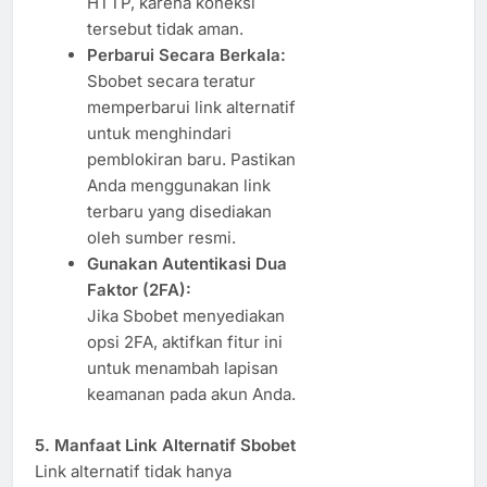
HTTP, karena koneksi
tersebut tidak aman.
Perbarui Secara Berkala:
Sbobet secara teratur
memperbarui link alternatif
untuk menghindari
pemblokiran baru. Pastikan
Anda menggunakan link
terbaru yang disediakan
oleh sumber resmi.
Gunakan Autentikasi Dua
Faktor (2FA):
Jika Sbobet menyediakan
opsi 2FA, aktifkan fitur ini
untuk menambah lapisan
keamanan pada akun Anda.
5. Manfaat Link Alternatif Sbobet
Link alternatif tidak hanya