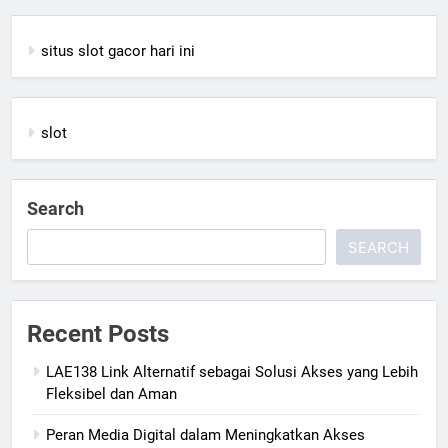
situs slot gacor hari ini
slot
Search
SEARCH
Recent Posts
LAE138 Link Alternatif sebagai Solusi Akses yang Lebih
Fleksibel dan Aman
Peran Media Digital dalam Meningkatkan Akses