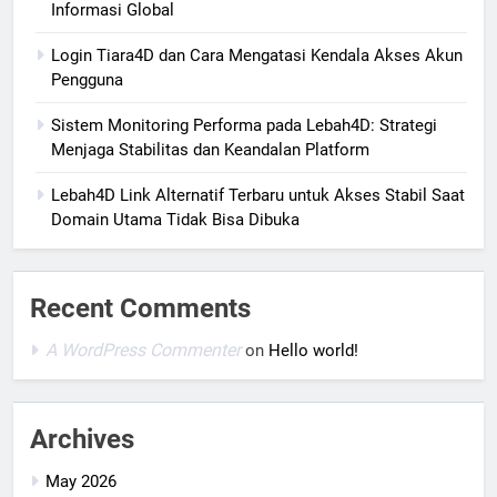
Informasi Global
Login Tiara4D dan Cara Mengatasi Kendala Akses Akun
Pengguna
Sistem Monitoring Performa pada Lebah4D: Strategi
Menjaga Stabilitas dan Keandalan Platform
Lebah4D Link Alternatif Terbaru untuk Akses Stabil Saat
Domain Utama Tidak Bisa Dibuka
Recent Comments
A WordPress Commenter
on
Hello world!
Archives
May 2026