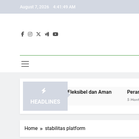
Skip
August 7, 2026
4:41:50 AM
to
content
Chr
Temukan Be
 Akses yang Lebih Fleksibel dan Aman
Peran Media Digi
5 Months Ago
HEADLINES
Home
stabilitas platform