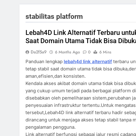
stabilitas platform
Lebah4D Link Alternatif Terbaru untu
Saat Domain Utama Tidak Bisa Dibuk
Da2f5a9
6 Months Ago
0
6 Mins
Panduan lengkap
lebah4d link alternatif
terbaru un
tetap stabil saat domain utama tidak bisa dibuka,d
aman,efisien,dan konsisten.
Kendala akses akibat domain utama tidak bisa dibu
yang cukup umum terjadi pada berbagai platform dig
disebabkan oleh pemeliharaan sistem,perubahan ja
penyesuaian infrastruktur tertentu.Untuk mengatasi
tersebut,Lebah4D link alternatif terbaru hadir seba
dirancang untuk menjaga akses tetap stabil tanpa
pengalaman pengguna.
Link alternatif berfungsi sebagai jalur resmi cada