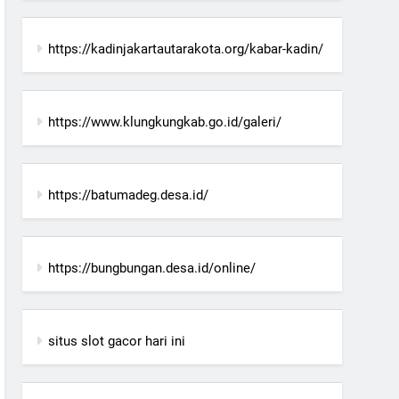
https://kadinjakartautarakota.org/kabar-kadin/
https://www.klungkungkab.go.id/galeri/
https://batumadeg.desa.id/
https://bungbungan.desa.id/online/
situs slot gacor hari ini