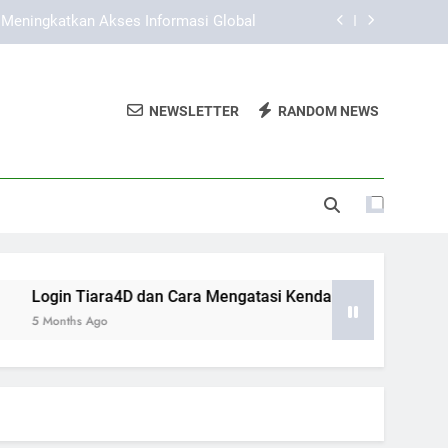
 Meningkatkan Akses Informasi Global
ngatasi Kendala Akses Akun Pengguna
aga Stabilitas dan Keandalan Platform
NEWSLETTER
RANDOM NEWS
i Akses yang Lebih Fleksibel dan Aman
 Christian Faith Store.
 Meningkatkan Akses Informasi Global
ngatasi Kendala Akses Akun Pengguna
aga Stabilitas dan Keandalan Platform
iara4D dan Cara Mengatasi Kendala Akses Akun Pengguna
Ago