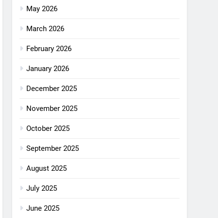
May 2026
March 2026
February 2026
January 2026
December 2025
November 2025
October 2025
September 2025
August 2025
July 2025
June 2025