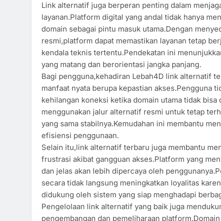
Link alternatif juga berperan penting dalam menjag
layanan.Platform digital yang andal tidak hanya me
domain sebagai pintu masuk utama.Dengan menyedi
resmi,platform dapat memastikan layanan tetap ber
kendala teknis tertentu.Pendekatan ini menunjukk
yang matang dan berorientasi jangka panjang.
Bagi pengguna,kehadiran Lebah4D link alternatif 
manfaat nyata berupa kepastian akses.Pengguna tid
kehilangan koneksi ketika domain utama tidak bisa
menggunakan jalur alternatif resmi untuk tetap te
yang sama stabilnya.Kemudahan ini membantu me
efisiensi penggunaan.
Selain itu,link alternatif terbaru juga membantu me
frustrasi akibat gangguan akses.Platform yang men
dan jelas akan lebih dipercaya oleh penggunanya.Pe
secara tidak langsung meningkatkan loyalitas kar
didukung oleh sistem yang siap menghadapi berbag
Pengelolaan link alternatif yang baik juga menduk
pengembangan dan pemeliharaan platform.Domain