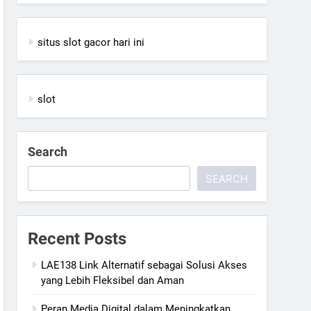
situs slot gacor hari ini
slot
Search
SEARCH
Recent Posts
LAE138 Link Alternatif sebagai Solusi Akses
yang Lebih Fleksibel dan Aman
Peran Media Digital dalam Meningkatkan