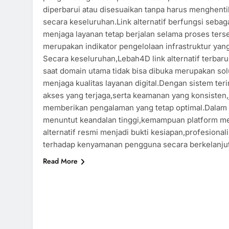
diperbarui atau disesuaikan tanpa harus menghent
secara keseluruhan.Link alternatif berfungsi sebag
menjaga layanan tetap berjalan selama proses ters
merupakan indikator pengelolaan infrastruktur yang
Secara keseluruhan,Lebah4D link alternatif terbaru
saat domain utama tidak bisa dibuka merupakan solu
menjaga kualitas layanan digital.Dengan sistem terin
akses yang terjaga,serta keamanan yang konsisten,jal
memberikan pengalaman yang tetap optimal.Dalam l
menuntut keandalan tinggi,kemampuan platform me
alternatif resmi menjadi bukti kesiapan,profesion
terhadap kenyamanan pengguna secara berkelanju
Read More