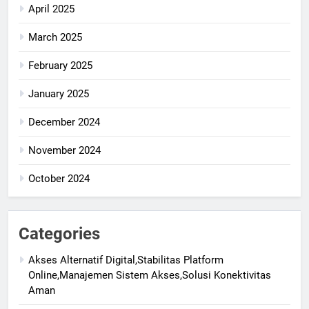
April 2025
March 2025
February 2025
January 2025
December 2024
November 2024
October 2024
Categories
Akses Alternatif Digital,Stabilitas Platform
Online,Manajemen Sistem Akses,Solusi Konektivitas
Aman