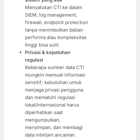
Menyatukan CTI ke dalam
SIEM, log management,
firewall, endpoint protection
tanpa menimbulkan beban
performa atau kompleksitas
tinggi bisa sulit.
Privasi & kepatuhan
regulasi
Beberapa sumber data CTI
mungkin memuat informasi
sensitif; kebutuhan untuk
menjaga privasi pengguna
dan mematuhi regulasi
lokal/internasional harus
diperhatikan saat
mengumpulkan,
menyimpan, dan membagi
data intelijen ancaman.