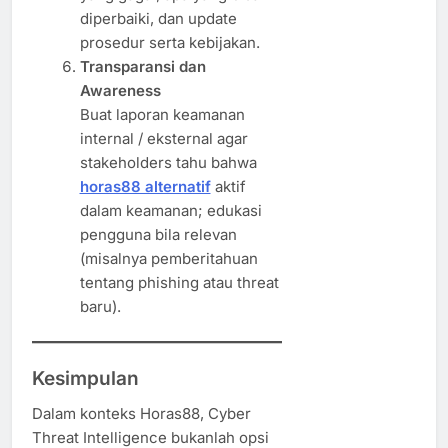
diperbaiki, dan update
prosedur serta kebijakan.
Transparansi dan
Awareness
Buat laporan keamanan
internal / eksternal agar
stakeholders tahu bahwa
horas88 alternatif
aktif
dalam keamanan; edukasi
pengguna bila relevan
(misalnya pemberitahuan
tentang phishing atau threat
baru).
Kesimpulan
Dalam konteks Horas88, Cyber
Threat Intelligence bukanlah opsi