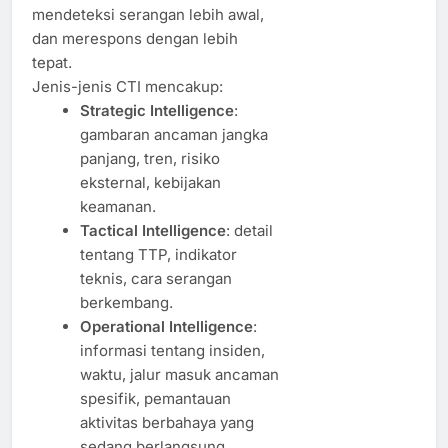
mendeteksi serangan lebih awal,
dan merespons dengan lebih
tepat.
Jenis-jenis CTI mencakup:
Strategic Intelligence
:
gambaran ancaman jangka
panjang, tren, risiko
eksternal, kebijakan
keamanan.
Tactical Intelligence
: detail
tentang TTP, indikator
teknis, cara serangan
berkembang.
Operational Intelligence
:
informasi tentang insiden,
waktu, jalur masuk ancaman
spesifik, pemantauan
aktivitas berbahaya yang
sedang berlangsung.