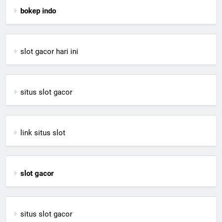
bokep indo
slot gacor hari ini
situs slot gacor
link situs slot
slot gacor
situs slot gacor