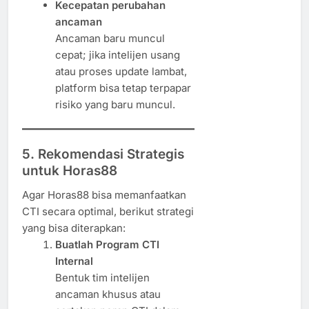
Kecepatan perubahan
ancaman
Ancaman baru muncul
cepat; jika intelijen usang
atau proses update lambat,
platform bisa tetap terpapar
risiko yang baru muncul.
5. Rekomendasi Strategis
untuk Horas88
Agar Horas88 bisa memanfaatkan
CTI secara optimal, berikut strategi
yang bisa diterapkan:
Buatlah Program CTI
Internal
Bentuk tim intelijen
ancaman khusus atau