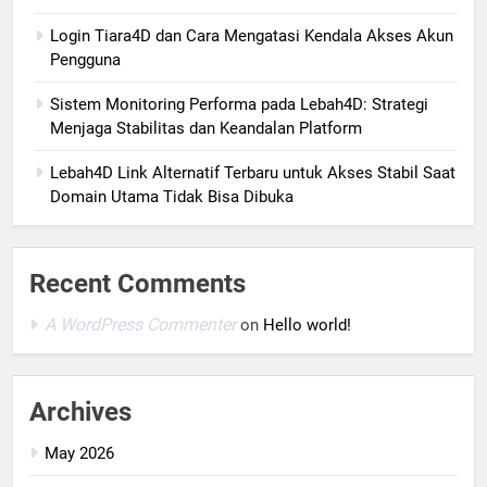
Login Tiara4D dan Cara Mengatasi Kendala Akses Akun
Pengguna
Sistem Monitoring Performa pada Lebah4D: Strategi
Menjaga Stabilitas dan Keandalan Platform
Lebah4D Link Alternatif Terbaru untuk Akses Stabil Saat
Domain Utama Tidak Bisa Dibuka
Recent Comments
A WordPress Commenter
on
Hello world!
Archives
May 2026