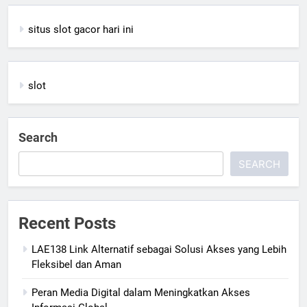
situs slot gacor hari ini
slot
Search
SEARCH
Recent Posts
LAE138 Link Alternatif sebagai Solusi Akses yang Lebih
Fleksibel dan Aman
Peran Media Digital dalam Meningkatkan Akses