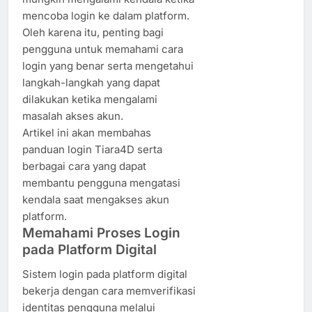
mencoba login ke dalam platform.
Oleh karena itu, penting bagi
pengguna untuk memahami cara
login yang benar serta mengetahui
langkah-langkah yang dapat
dilakukan ketika mengalami
masalah akses akun.
Artikel ini akan membahas
panduan login Tiara4D serta
berbagai cara yang dapat
membantu pengguna mengatasi
kendala saat mengakses akun
platform.
Memahami Proses Login
pada Platform Digital
Sistem login pada platform digital
bekerja dengan cara memverifikasi
identitas pengguna melalui