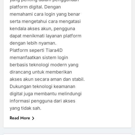
platform digital. Dengan
memahami cara login yang benar
serta mengetahui cara mengatasi
kendala akses akun, pengguna
dapat menikmati layanan platform
dengan lebih nyaman.
Platform seperti Tiara4D
memanfaatkan sistem login
berbasis teknologi modern yang
dirancang untuk memberikan
akses akun secara aman dan stabil.
Dukungan teknologi keamanan
digital juga membantu melindungi
informasi pengguna dari akses
yang tidak sah.
Read More