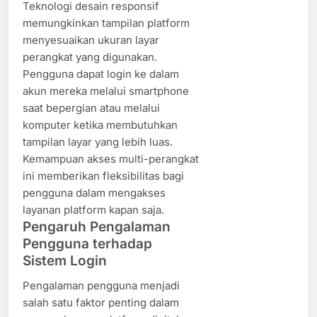
Teknologi desain responsif
memungkinkan tampilan platform
menyesuaikan ukuran layar
perangkat yang digunakan.
Pengguna dapat login ke dalam
akun mereka melalui smartphone
saat bepergian atau melalui
komputer ketika membutuhkan
tampilan layar yang lebih luas.
Kemampuan akses multi-perangkat
ini memberikan fleksibilitas bagi
pengguna dalam mengakses
layanan platform kapan saja.
Pengaruh Pengalaman
Pengguna terhadap
Sistem Login
Pengalaman pengguna menjadi
salah satu faktor penting dalam