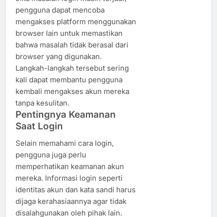
pengguna dapat mencoba
mengakses platform menggunakan
browser lain untuk memastikan
bahwa masalah tidak berasal dari
browser yang digunakan.
Langkah-langkah tersebut sering
kali dapat membantu pengguna
kembali mengakses akun mereka
tanpa kesulitan.
Pentingnya Keamanan
Saat Login
Selain memahami cara login,
pengguna juga perlu
memperhatikan keamanan akun
mereka. Informasi login seperti
identitas akun dan kata sandi harus
dijaga kerahasiaannya agar tidak
disalahgunakan oleh pihak lain.