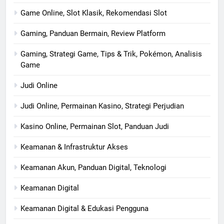
Game Online, Slot Klasik, Rekomendasi Slot
Gaming, Panduan Bermain, Review Platform
Gaming, Strategi Game, Tips & Trik, Pokémon, Analisis
Game
Judi Online
Judi Online, Permainan Kasino, Strategi Perjudian
Kasino Online, Permainan Slot, Panduan Judi
Keamanan & Infrastruktur Akses
Keamanan Akun, Panduan Digital, Teknologi
Keamanan Digital
Keamanan Digital & Edukasi Pengguna