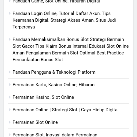
Panduan Game, Slot Online, Hiburan Digital
Panduan Login Online, Tutorial Daftar Akun, Tips
Keamanan Digital, Strategi Akses Aman, Situs Judi
Terpercaya
Panduan Memaksimalkan Bonus Slot Strategi Bermain
Slot Gacor Tips Klaim Bonus Internal Edukasi Slot Online
Aman Pengalaman Bermain Slot Optimal Best Practice
Pemanfaatan Bonus Slot
Panduan Pengguna & Teknologi Platform
Permainan Kartu, Kasino Online, Hiburan
Permainan Kasino, Slot Online
Permainan Online | Strategi Slot | Gaya Hidup Digital
Permainan Slot Online
Permainan Slot, Inovasi dalam Permainan