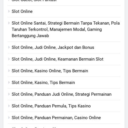
Slot Online
Slot Online Santai, Strategi Bermain Tanpa Tekanan, Pola
Taruhan Terkontrol, Manajemen Modal, Gaming
Bertanggung Jawab
Slot Online, Judi Online, Jackpot dan Bonus
Slot Online, Judi Online, Keamanan Bermain Slot
Slot Online, Kasino Online, Tips Bermain
Slot Online, Kasino, Tips Bermain
Slot Online, Panduan Judi Online, Strategi Permainan
Slot Online, Panduan Pemula, Tips Kasino
Slot Online, Panduan Permainan, Casino Online