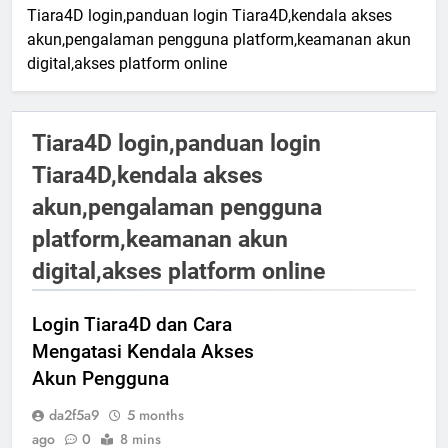
Tiara4D login,panduan login Tiara4D,kendala akses
akun,pengalaman pengguna platform,keamanan akun
digital,akses platform online
Tiara4D login,panduan login
Tiara4D,kendala akses
akun,pengalaman pengguna
platform,keamanan akun
digital,akses platform online
Login Tiara4D dan Cara
Mengatasi Kendala Akses
Akun Pengguna
da2f5a9
5 months
ago
0
8 mins