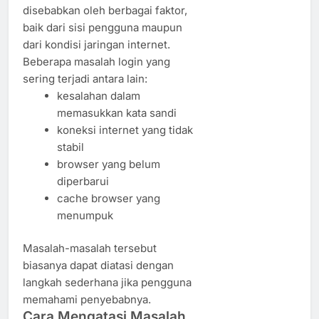
disebabkan oleh berbagai faktor,
baik dari sisi pengguna maupun
dari kondisi jaringan internet.
Beberapa masalah login yang
sering terjadi antara lain:
kesalahan dalam
memasukkan kata sandi
koneksi internet yang tidak
stabil
browser yang belum
diperbarui
cache browser yang
menumpuk
Masalah-masalah tersebut
biasanya dapat diatasi dengan
langkah sederhana jika pengguna
memahami penyebabnya.
Cara Mengatasi Masalah