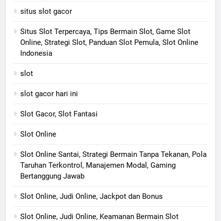
situs slot gacor
Situs Slot Terpercaya, Tips Bermain Slot, Game Slot
Online, Strategi Slot, Panduan Slot Pemula, Slot Online
Indonesia
slot
slot gacor hari ini
Slot Gacor, Slot Fantasi
Slot Online
Slot Online Santai, Strategi Bermain Tanpa Tekanan, Pola
Taruhan Terkontrol, Manajemen Modal, Gaming
Bertanggung Jawab
Slot Online, Judi Online, Jackpot dan Bonus
Slot Online, Judi Online, Keamanan Bermain Slot