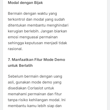
Modal dengan Bijak
Bermain dengan waktu yang
terkontrol dan modal yang sudah
ditentukan membantu menghindari
kerugian berlebih. Jangan biarkan
emosi menguasai permainan
sehingga keputusan menjadi tidak
rasional.
7. Manfaatkan Fitur Mode Demo
untuk Berlatih
Sebelum bermain dengan uang
asli, gunakan mode demo yang
disediakan Corlaslot untuk
memahami permainan dan fitur
tanpa risiko kehilangan modal. Ini
membantu kamu lebih siap dan