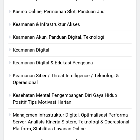
Kasino Online, Permainan Slot, Panduan Judi
Keamanan & Infrastruktur Akses
Keamanan Akun, Panduan Digital, Teknologi
Keamanan Digital
Keamanan Digital & Edukasi Pengguna
Keamanan Siber / Threat Intelligence / Teknologi &
Operasional
Kesehatan Mental Pengembangan Diri Gaya Hidup
Positif Tips Motivasi Harian
Manajemen Infrastruktur Digital, Optimalisasi Performa
Server, Analisis Kinerja Sistem, Teknologi & Operasional
Platform, Stabilitas Layanan Online