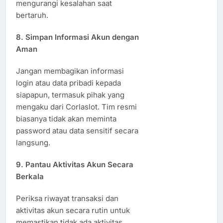
mengurangi kesalahan saat
bertaruh.
8. Simpan Informasi Akun dengan
Aman
Jangan membagikan informasi
login atau data pribadi kepada
siapapun, termasuk pihak yang
mengaku dari Corlaslot. Tim resmi
biasanya tidak akan meminta
password atau data sensitif secara
langsung.
9. Pantau Aktivitas Akun Secara
Berkala
Periksa riwayat transaksi dan
aktivitas akun secara rutin untuk
memastikan tidak ada aktivitas