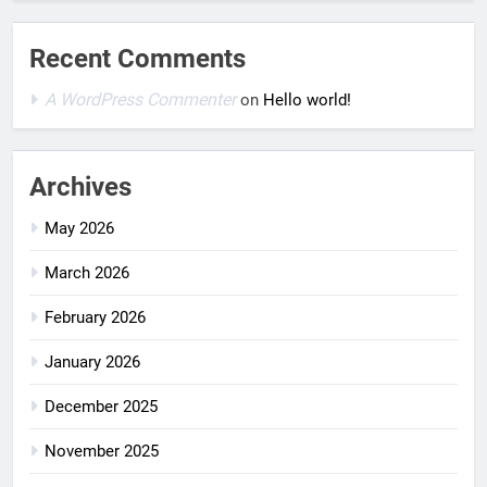
Recent Comments
A WordPress Commenter
on
Hello world!
Archives
May 2026
March 2026
February 2026
January 2026
December 2025
November 2025