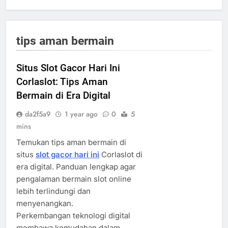
tips aman bermain
Situs Slot Gacor Hari Ini
Corlaslot: Tips Aman
Bermain di Era Digital
da2f5a9
1 year ago
0
5
mins
Temukan tips aman bermain di
situs
slot gacor hari ini
Corlaslot di
era digital. Panduan lengkap agar
pengalaman bermain slot online
lebih terlindungi dan
menyenangkan.
Perkembangan teknologi digital
membawa kemudahan dalam