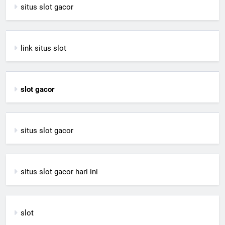
situs slot gacor
link situs slot
slot gacor
situs slot gacor
situs slot gacor hari ini
slot