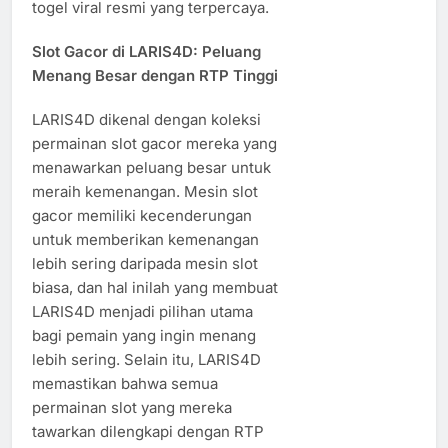
togel viral resmi yang terpercaya.
Slot Gacor di LARIS4D: Peluang
Menang Besar dengan RTP Tinggi
LARIS4D dikenal dengan koleksi
permainan slot gacor mereka yang
menawarkan peluang besar untuk
meraih kemenangan. Mesin slot
gacor memiliki kecenderungan
untuk memberikan kemenangan
lebih sering daripada mesin slot
biasa, dan hal inilah yang membuat
LARIS4D menjadi pilihan utama
bagi pemain yang ingin menang
lebih sering. Selain itu, LARIS4D
memastikan bahwa semua
permainan slot yang mereka
tawarkan dilengkapi dengan RTP