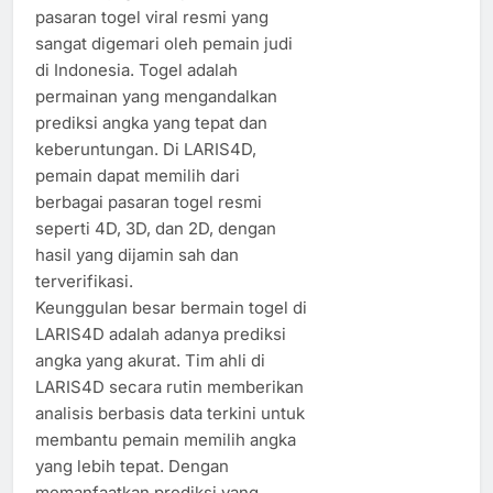
pasaran togel viral resmi yang
sangat digemari oleh pemain judi
di Indonesia. Togel adalah
permainan yang mengandalkan
prediksi angka yang tepat dan
keberuntungan. Di LARIS4D,
pemain dapat memilih dari
berbagai pasaran togel resmi
seperti 4D, 3D, dan 2D, dengan
hasil yang dijamin sah dan
terverifikasi.
Keunggulan besar bermain togel di
LARIS4D adalah adanya prediksi
angka yang akurat. Tim ahli di
LARIS4D secara rutin memberikan
analisis berbasis data terkini untuk
membantu pemain memilih angka
yang lebih tepat. Dengan
memanfaatkan prediksi yang