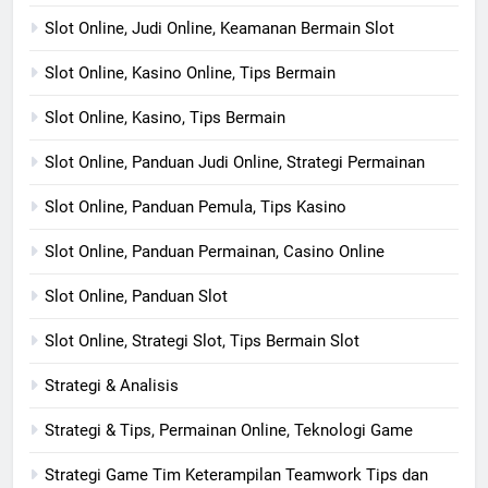
Slot Online, Judi Online, Keamanan Bermain Slot
Slot Online, Kasino Online, Tips Bermain
Slot Online, Kasino, Tips Bermain
Slot Online, Panduan Judi Online, Strategi Permainan
Slot Online, Panduan Pemula, Tips Kasino
Slot Online, Panduan Permainan, Casino Online
Slot Online, Panduan Slot
Slot Online, Strategi Slot, Tips Bermain Slot
Strategi & Analisis
Strategi & Tips, Permainan Online, Teknologi Game
Strategi Game Tim Keterampilan Teamwork Tips dan