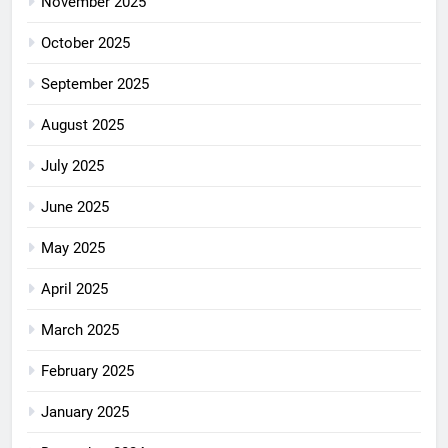
November 2025
October 2025
September 2025
August 2025
July 2025
June 2025
May 2025
April 2025
March 2025
February 2025
January 2025