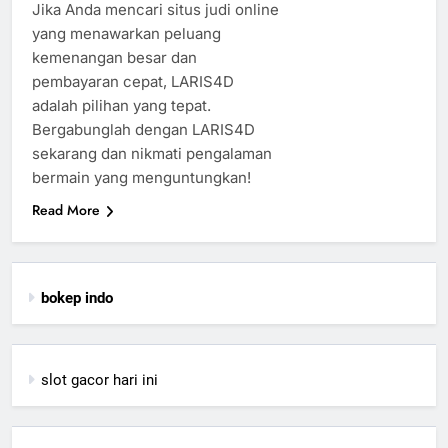
Jika Anda mencari situs judi online
yang menawarkan peluang
kemenangan besar dan
pembayaran cepat, LARIS4D
adalah pilihan yang tepat.
Bergabunglah dengan LARIS4D
sekarang dan nikmati pengalaman
bermain yang menguntungkan!
Read More
bokep indo
slot gacor hari ini