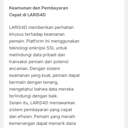
Keamanan dan Pembayaran
Cepat di LARIS4D
LARIS4D memberikan perhatian
khusus terhadap keamanan
pemain. Platform ini menggunakan
teknologi enkripsi SSL untuk
melindungi data pribadi dan
transaksi pemain dari potensi
ancaman. Dengan sistem
keamanan yang kuat, pemain dapat
bermain dengan tenang,
mengetahui bahwa data mereka
terlindungi dengan baik.
Selain itu, LARIS4D menawarkan
sistem pembayaran yang cepat
dan efisien. Pemain yang meraih
kemenangan dapat menarik dana