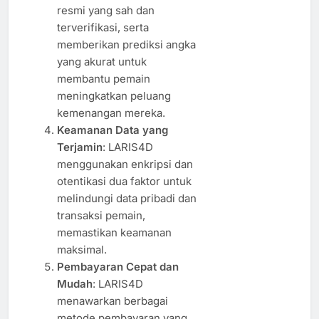
resmi yang sah dan
terverifikasi, serta
memberikan prediksi angka
yang akurat untuk
membantu pemain
meningkatkan peluang
kemenangan mereka.
Keamanan Data yang
Terjamin
: LARIS4D
menggunakan enkripsi dan
otentikasi dua faktor untuk
melindungi data pribadi dan
transaksi pemain,
memastikan keamanan
maksimal.
Pembayaran Cepat dan
Mudah
: LARIS4D
menawarkan berbagai
metode pembayaran yang