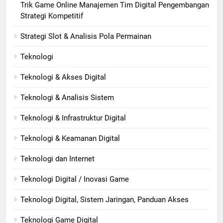
Trik Game Online Manajemen Tim Digital Pengembangan
Strategi Kompetitif
Strategi Slot & Analisis Pola Permainan
Teknologi
Teknologi & Akses Digital
Teknologi & Analisis Sistem
Teknologi & Infrastruktur Digital
Teknologi & Keamanan Digital
Teknologi dan Internet
Teknologi Digital / Inovasi Game
Teknologi Digital, Sistem Jaringan, Panduan Akses
Teknologi Game Digital