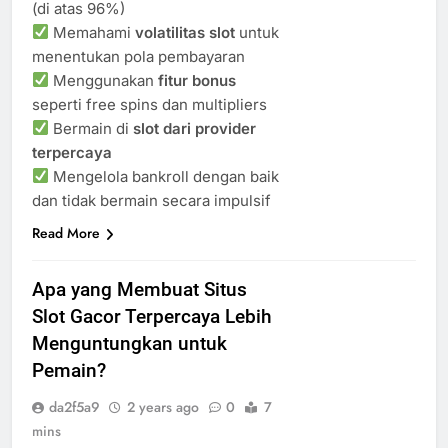
(di atas 96%)
Memahami
volatilitas slot
untuk
menentukan pola pembayaran
Menggunakan
fitur bonus
seperti free spins dan multipliers
Bermain di
slot dari provider
terpercaya
Mengelola bankroll dengan baik
dan tidak bermain secara impulsif
Read More
Apa yang Membuat Situs
Slot Gacor Terpercaya Lebih
Menguntungkan untuk
Pemain?
da2f5a9
2 years ago
0
7
mins