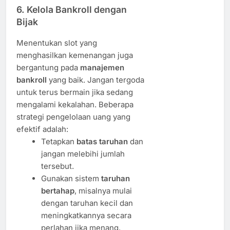
6. Kelola Bankroll dengan
Bijak
Menentukan slot yang
menghasilkan kemenangan juga
bergantung pada
manajemen
bankroll
yang baik. Jangan tergoda
untuk terus bermain jika sedang
mengalami kekalahan. Beberapa
strategi pengelolaan uang yang
efektif adalah:
Tetapkan
batas taruhan
dan
jangan melebihi jumlah
tersebut.
Gunakan sistem
taruhan
bertahap
, misalnya mulai
dengan taruhan kecil dan
meningkatkannya secara
perlahan jika menang.