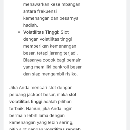
menawarkan keseimbangan
antara frekuensi
kemenangan dan besarnya
hadiah.
Volatilitas Tinggi:
Slot
dengan volatilitas tinggi
memberikan kemenangan
besar, tetapi jarang terjadi.
Biasanya cocok bagi pemain
yang memiliki bankroll besar
dan siap mengambil risiko.
Jika Anda mencari slot dengan
peluang jackpot besar, maka
slot
volatilitas tinggi
adalah pilihan
terbaik. Namun, jika Anda ingin
bermain lebih lama dengan
kemenangan yang lebih sering,
pilih slot dengan
volatilitas rendah