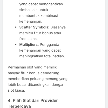
yang dapat menggantikan
simbol lain untuk
membentuk kombinasi
kemenangan.
Scatter Symbols:
Biasanya
memicu fitur bonus atau
free spins.
Multipliers:
Pengganda
kemenangan yang dapat
meningkatkan total hadiah.
Permainan slot yang memiliki
banyak fitur bonus cenderung
memberikan peluang menang yang
lebih besar dibandingkan dengan
slot biasa.
4. Pilih Slot dari Provider
Terpercaya