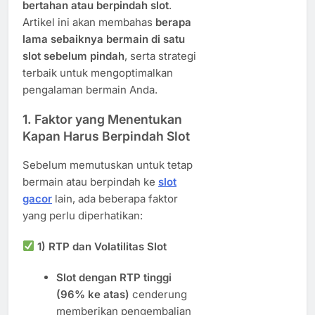
bertahan atau berpindah slot
.
Artikel ini akan membahas
berapa
lama sebaiknya bermain di satu
slot sebelum pindah
, serta strategi
terbaik untuk mengoptimalkan
pengalaman bermain Anda.
1. Faktor yang Menentukan
Kapan Harus Berpindah Slot
Sebelum memutuskan untuk tetap
bermain atau berpindah ke
slot
gacor
lain, ada beberapa faktor
yang perlu diperhatikan:
1) RTP dan Volatilitas Slot
Slot dengan RTP tinggi
(96% ke atas)
cenderung
memberikan pengembalian