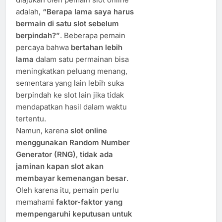
adalah,
“Berapa lama saya harus
bermain di satu slot sebelum
berpindah?”
. Beberapa pemain
percaya bahwa
bertahan lebih
lama
dalam satu permainan bisa
meningkatkan peluang menang,
sementara yang lain lebih suka
berpindah ke slot lain jika tidak
mendapatkan hasil dalam waktu
tertentu.
Namun, karena
slot online
menggunakan Random Number
Generator (RNG)
,
tidak ada
jaminan kapan slot akan
membayar kemenangan besar
.
Oleh karena itu, pemain perlu
memahami
faktor-faktor yang
mempengaruhi keputusan untuk