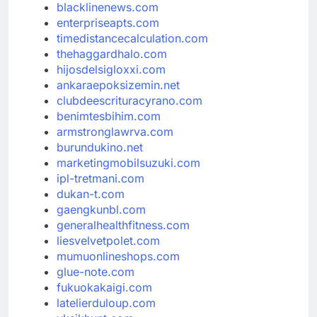
blacklinenews.com
enterpriseapts.com
timedistancecalculation.com
thehaggardhalo.com
hijosdelsigloxxi.com
ankaraepoksizemin.net
clubdeescrituracyrano.com
benimtesbihim.com
armstronglawrva.com
burundukino.net
marketingmobilsuzuki.com
ipl-tretmani.com
dukan-t.com
gaengkunbl.com
generalhealthfitness.com
liesvelvetpolet.com
mumuonlineshops.com
glue-note.com
fukuokakaigi.com
latelierduloup.com