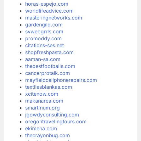
horas-espejo.com
worldlifeadvice.com
masteringnetworks.com
gardengild.com
svwebgrrls.com
promoddy.com
citations-ses.net
shopfreshpasta.com
aaman-sa.com
thebestfootballs.com
cancerprotalk.com
mayfieldcellphonerepairs.com
textilesblankas.com
xcitenow.com
makanarea.com
smartmum.org
jgowdyconsulting.com
oregontravelingtours.com
ekimena.com
thecrayonbug.com