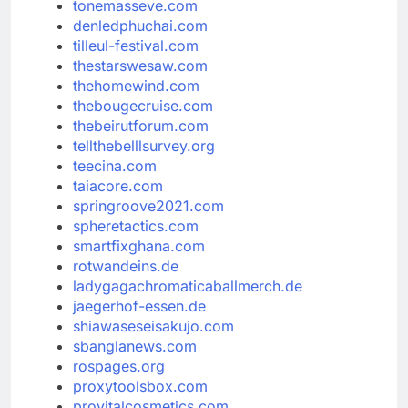
tonemasseve.com
denledphuchai.com
tilleul-festival.com
thestarswesaw.com
thehomewind.com
thebougecruise.com
thebeirutforum.com
tellthebelllsurvey.org
teecina.com
taiacore.com
springroove2021.com
spheretactics.com
smartfixghana.com
rotwandeins.de
ladygagachromaticaballmerch.de
jaegerhof-essen.de
shiawaseseisakujo.com
sbanglanews.com
rospages.org
proxytoolsbox.com
provitalcosmetics.com