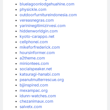
bluelagoonlodgehuahine.com
physickle.com
outdoorfurnitureindonesia.com
vereasnegras.com
yarininegitimizirvesi.com
hiddenworldgin.com
kyoto-carappo.net
cellphonei.com
mikeforfrederick.com
hoursinformer.com
a2theme.com
miniontees.com
socialspeaker.net
katsuragi-hanabi.com
peanutmutterrescue.org
bjjinspired.com
mexampac.org
idunn-watches.com
chezanimaux.com
salvetx.com