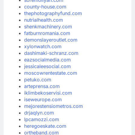
county-house.com
thephotographyfund.com
nutrialhealth.com
shenkmachinery.com
fatburnromania.com
demonslayeroutlet.com
xylonwatch.com
dashimaki-schranz.com
eazsocialmedia.com
jessicaleesocial.com
moscowrentestate.com
petuko.com
arteprensa.com
iklimbekoservisi.com
iseweurope.com
mejorestensiometros.com
drjaqlyn.com
lpcamozzi.com
heregoeskate.com
ortheband.com