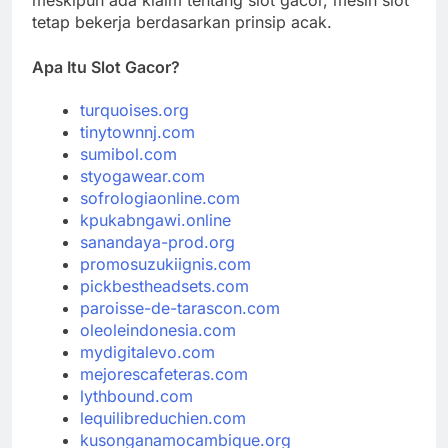
meskipun ada klaim tentang slot gacor, mesin slot
tetap bekerja berdasarkan prinsip acak.
Apa Itu Slot Gacor?
turquoises.org
tinytownnj.com
sumibol.com
styogawear.com
sofrologiaonline.com
kpukabngawi.online
sanandaya-prod.org
promosuzukiignis.com
pickbestheadsets.com
paroisse-de-tarascon.com
oleoleindonesia.com
mydigitalevo.com
mejorescafeteras.com
lythbound.com
lequilibreduchien.com
kusonganamocambique.org