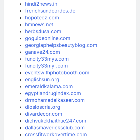
hindi2news.in
frerichsundcordes.de
hopoteez.com
hmnews.net
herbs4usa.com
goguideonline.com
georgiaphelpsbeautyblog.com
ganave24.com
funcity33mys.com
funcity33myr.com
eventswithphotobooth.com
englishsun.org
emeraldkalama.com
egyptiandrugindex.com
drmohamedelkaseer.com
diosloscria.org
divardecor.com
dichvukekhaithue247.com
dallasmavericksclub.com
crossfitworkovertime.com