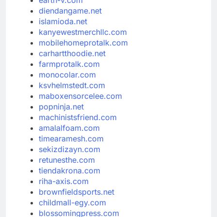
diendangame.net
islamioda.net
kanyewestmerchllc.com
mobilehomeprotalk.com
carhartthoodie.net
farmprotalk.com
monocolar.com
ksvhelmstedt.com
maboxensorcelee.com
popninja.net
machinistsfriend.com
amalalfoam.com
timearamesh.com
sekizdizayn.com
retunesthe.com
tiendakrona.com
riha-axis.com
brownfieldsports.net
childmall-egy.com
blossomingpress.com