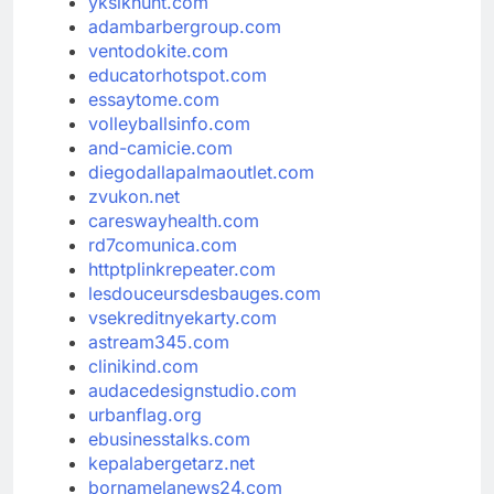
yksikhunt.com
adambarbergroup.com
ventodokite.com
educatorhotspot.com
essaytome.com
volleyballsinfo.com
and-camicie.com
diegodallapalmaoutlet.com
zvukon.net
careswayhealth.com
rd7comunica.com
httptplinkrepeater.com
lesdouceursdesbauges.com
vsekreditnyekarty.com
astream345.com
clinikind.com
audacedesignstudio.com
urbanflag.org
ebusinesstalks.com
kepalabergetarz.net
bornamelanews24.com