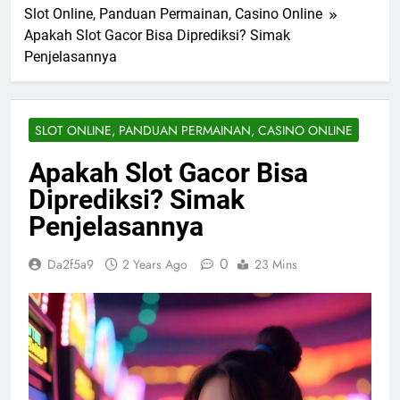
Slot Online, Panduan Permainan, Casino Online
Apakah Slot Gacor Bisa Diprediksi? Simak
Penjelasannya
SLOT ONLINE, PANDUAN PERMAINAN, CASINO ONLINE
Apakah Slot Gacor Bisa
Diprediksi? Simak
Penjelasannya
0
Da2f5a9
2 Years Ago
23 Mins