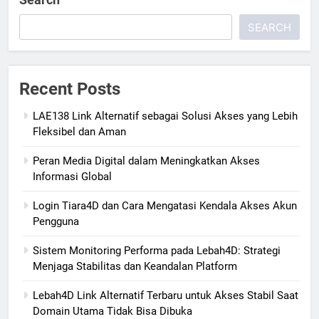
SEARCH
Recent Posts
LAE138 Link Alternatif sebagai Solusi Akses yang Lebih
Fleksibel dan Aman
Peran Media Digital dalam Meningkatkan Akses
Informasi Global
Login Tiara4D dan Cara Mengatasi Kendala Akses Akun
Pengguna
Sistem Monitoring Performa pada Lebah4D: Strategi
Menjaga Stabilitas dan Keandalan Platform
Lebah4D Link Alternatif Terbaru untuk Akses Stabil Saat
Domain Utama Tidak Bisa Dibuka