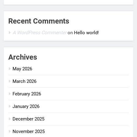
Recent Comments
A WordPress Commenter
on
Hello world!
Archives
May 2026
March 2026
February 2026
January 2026
December 2025
November 2025