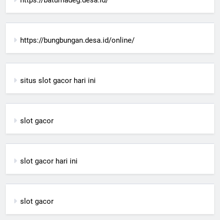
https://bungbungan.desa.id/online/
situs slot gacor hari ini
slot gacor
slot gacor hari ini
slot gacor