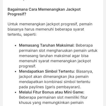
Bagaimana Cara Memenangkan Jackpot
Progresif?
Untuk memenangkan jackpot progresif, pemain
biasanya harus memenuhi beberapa syarat
tertentu, seperti:
Memasang Taruhan Maksimal:
Beberapa
permainan slot mengharuskan pemain untuk
memasang taruhan maksimal agar bisa
memenuhi syarat memenangkan jackpot
progresif.
Mendapatkan Simbol Tertentu:
Biasanya,
jackpot akan dimenangkan jika pemain
mendapatkan kombinasi simbol tertentu
pada paylines (garis pembayaran).
Melalui Fitur Bonus atau Mini Game:
Beberapa permainan slot memiliki fitur
khusus yang memungkinkan pemain