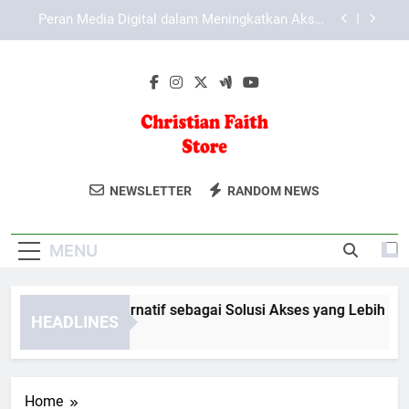
Skip
Login Tiara4D dan Cara Mengatasi Kendala Akses
to
Akun Pengguna
content
Sistem Monitoring Performa pada Lebah4D:
Strategi Menjaga Stabilitas dan Keandalan
Platform
LAE138 Link Alternatif sebagai Solusi Akses yang
Lebih Fleksibel dan Aman
Peran Media Digital dalam Meningkatkan Akses
Informasi Global
Christian Faith
Temukan Berbagai Produk Inspiratif
Login Tiara4D dan Cara Mengatasi Kendala Akses
NEWSLETTER
RANDOM NEWS
Akun Pengguna
Store
Yang Mendukung Iman Kristen Anda Di
Sistem Monitoring Performa pada Lebah4D:
Christian Faith Store.
Strategi Menjaga Stabilitas dan Keandalan
MENU
Platform
LAE138 Link Alternatif sebagai Solusi Akses yang Lebih Fleks
HEADLINES
3 Months Ago
Home