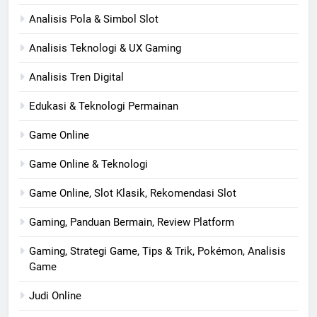
Analisis Pola & Simbol Slot
Analisis Teknologi & UX Gaming
Analisis Tren Digital
Edukasi & Teknologi Permainan
Game Online
Game Online & Teknologi
Game Online, Slot Klasik, Rekomendasi Slot
Gaming, Panduan Bermain, Review Platform
Gaming, Strategi Game, Tips & Trik, Pokémon, Analisis
Game
Judi Online