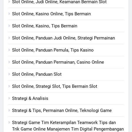
Slot Online, Judi Online, Keamanan Bermain Slot
Slot Online, Kasino Online, Tips Bermain
Slot Online, Kasino, Tips Bermain
Slot Online, Panduan Judi Online, Strategi Permainan
Slot Online, Panduan Pemula, Tips Kasino
Slot Online, Panduan Permainan, Casino Online
Slot Online, Panduan Slot
Slot Online, Strategi Slot, Tips Bermain Slot
Strategi & Analisis
Strategi & Tips, Permainan Online, Teknologi Game
Strategi Game Tim Keterampilan Teamwork Tips dan
Trik Game Online Manajemen Tim Digital Pengembangan