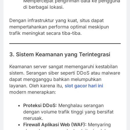
Mempercepat pengiriman data ke pengguna
di berbagai lokasi.
Dengan infrastruktur yang kuat, situs dapat
mempertahankan performa optimal meskipun
trafik meningkat secara tiba-tiba.
3. Sistem Keamanan yang Terintegrasi
Keamanan server sangat memengaruhi kestabilan
sistem. Serangan siber seperti DDoS atau malware
dapat mengganggu bahkan melumpuhkan
layanan. Oleh karena itu,
slot gacor hari ini
modern menerapkan:
Proteksi DDoS:
Menghalau serangan
dengan volume trafik tinggi yang bersifat
merusak.
Firewall Aplikasi Web (WAF):
Menyaring