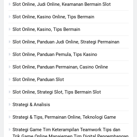
Slot Online, Judi Online, Keamanan Bermain Slot
Slot Online, Kasino Online, Tips Bermain
Slot Online, Kasino, Tips Bermain
Slot Online, Panduan Judi Online, Strategi Permainan
Slot Online, Panduan Pemula, Tips Kasino
Slot Online, Panduan Permainan, Casino Online
Slot Online, Panduan Slot
Slot Online, Strategi Slot, Tips Bermain Slot
Strategi & Analisis
Strategi & Tips, Permainan Online, Teknologi Game
Strategi Game Tim Keterampilan Teamwork Tips dan
Trik Game Online Manajemen Tim Digital Pengembangan