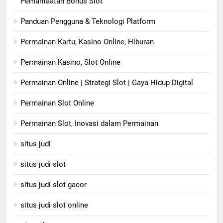
Pemanfaatan Bonus Slot
Panduan Pengguna & Teknologi Platform
Permainan Kartu, Kasino Online, Hiburan
Permainan Kasino, Slot Online
Permainan Online | Strategi Slot | Gaya Hidup Digital
Permainan Slot Online
Permainan Slot, Inovasi dalam Permainan
situs judi
situs judi slot
situs judi slot gacor
situs judi slot online