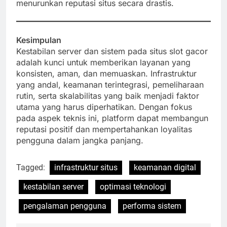
menurunkan reputasi situs secara drastis.
Kesimpulan
Kestabilan server dan sistem pada situs slot gacor
adalah kunci untuk memberikan layanan yang
konsisten, aman, dan memuaskan. Infrastruktur
yang andal, keamanan terintegrasi, pemeliharaan
rutin, serta skalabilitas yang baik menjadi faktor
utama yang harus diperhatikan. Dengan fokus
pada aspek teknis ini, platform dapat membangun
reputasi positif dan mempertahankan loyalitas
pengguna dalam jangka panjang.
Tagged:
infrastruktur situs
keamanan digital
kestabilan server
optimasi teknologi
pengalaman pengguna
performa sistem