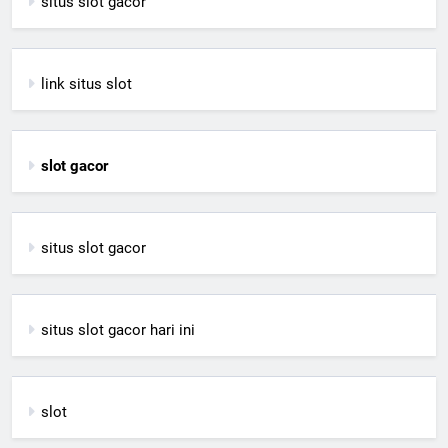
situs slot gacor
link situs slot
slot gacor
situs slot gacor
situs slot gacor hari ini
slot