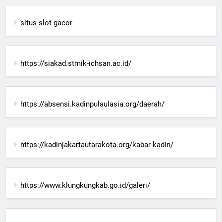
situs slot gacor
https://siakad.stmik-ichsan.ac.id/
https://absensi.kadinpulaulasia.org/daerah/
https://kadinjakartautarakota.org/kabar-kadin/
https://www.klungkungkab.go.id/galeri/