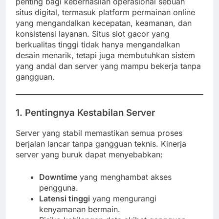
penting bagi keberhasilan operasional sebuah
situs digital, termasuk platform permainan online
yang mengandalkan kecepatan, keamanan, dan
konsistensi layanan. Situs slot gacor yang
berkualitas tinggi tidak hanya mengandalkan
desain menarik, tetapi juga membutuhkan sistem
yang andal dan server yang mampu bekerja tanpa
gangguan.
1. Pentingnya Kestabilan Server
Server yang stabil memastikan semua proses
berjalan lancar tanpa gangguan teknis. Kinerja
server yang buruk dapat menyebabkan:
Downtime
yang menghambat akses
pengguna.
Latensi tinggi
yang mengurangi
kenyamanan bermain.