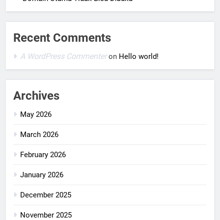
Recent Comments
A WordPress Commenter
on
Hello world!
Archives
May 2026
March 2026
February 2026
January 2026
December 2025
November 2025