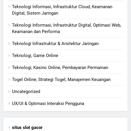
Teknologi Informasi, Infrastruktur Cloud, Keamanan
Digital, Sistem Jaringan
Teknologi Informasi, Infrastruktur Digital, Optimasi Web,
Keamanan dan Performa
Teknologi Infrastruktur & Arsitektur Jaringan
Teknologi, Game Online
Teknologi, Kasino Online, Pembayaran Permainan
Togel Online, Strategi Togel, Manajemen Keuangan
Uncategorized
UX/UI & Optimasi Interaksi Pengguna
situs slot gacor