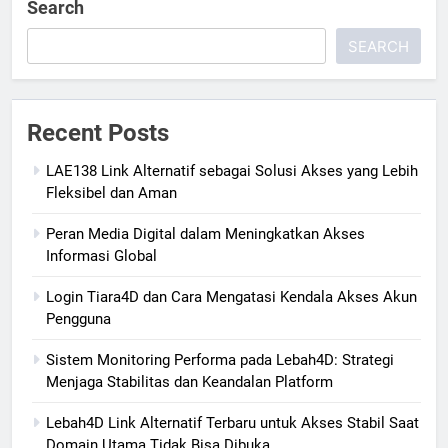
Search
SEARCH
Recent Posts
LAE138 Link Alternatif sebagai Solusi Akses yang Lebih
Fleksibel dan Aman
Peran Media Digital dalam Meningkatkan Akses
Informasi Global
Login Tiara4D dan Cara Mengatasi Kendala Akses Akun
Pengguna
Sistem Monitoring Performa pada Lebah4D: Strategi
Menjaga Stabilitas dan Keandalan Platform
Lebah4D Link Alternatif Terbaru untuk Akses Stabil Saat
Domain Utama Tidak Bisa Dibuka