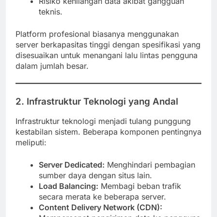
Risiko kehilangan data akibat gangguan
teknis.
Platform profesional biasanya menggunakan
server berkapasitas tinggi dengan spesifikasi yang
disesuaikan untuk menangani lalu lintas pengguna
dalam jumlah besar.
2. Infrastruktur Teknologi yang Andal
Infrastruktur teknologi menjadi tulang punggung
kestabilan sistem. Beberapa komponen pentingnya
meliputi:
Server Dedicated:
Menghindari pembagian
sumber daya dengan situs lain.
Load Balancing:
Membagi beban trafik
secara merata ke beberapa server.
Content Delivery Network (CDN):