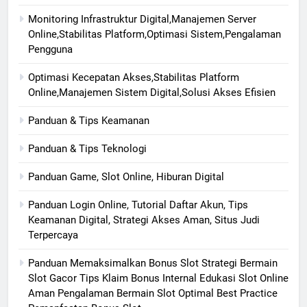
Monitoring Infrastruktur Digital,Manajemen Server
Online,Stabilitas Platform,Optimasi Sistem,Pengalaman
Pengguna
Optimasi Kecepatan Akses,Stabilitas Platform
Online,Manajemen Sistem Digital,Solusi Akses Efisien
Panduan & Tips Keamanan
Panduan & Tips Teknologi
Panduan Game, Slot Online, Hiburan Digital
Panduan Login Online, Tutorial Daftar Akun, Tips
Keamanan Digital, Strategi Akses Aman, Situs Judi
Terpercaya
Panduan Memaksimalkan Bonus Slot Strategi Bermain
Slot Gacor Tips Klaim Bonus Internal Edukasi Slot Online
Aman Pengalaman Bermain Slot Optimal Best Practice