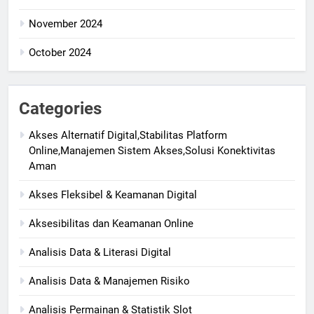
November 2024
October 2024
Categories
Akses Alternatif Digital,Stabilitas Platform
Online,Manajemen Sistem Akses,Solusi Konektivitas
Aman
Akses Fleksibel & Keamanan Digital
Aksesibilitas dan Keamanan Online
Analisis Data & Literasi Digital
Analisis Data & Manajemen Risiko
Analisis Permainan & Statistik Slot