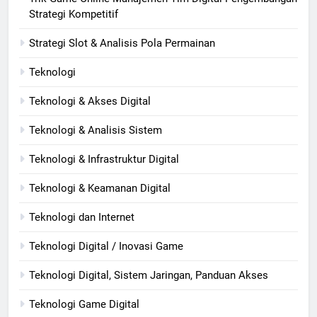
Strategi Kompetitif
Strategi Slot & Analisis Pola Permainan
Teknologi
Teknologi & Akses Digital
Teknologi & Analisis Sistem
Teknologi & Infrastruktur Digital
Teknologi & Keamanan Digital
Teknologi dan Internet
Teknologi Digital / Inovasi Game
Teknologi Digital, Sistem Jaringan, Panduan Akses
Teknologi Game Digital