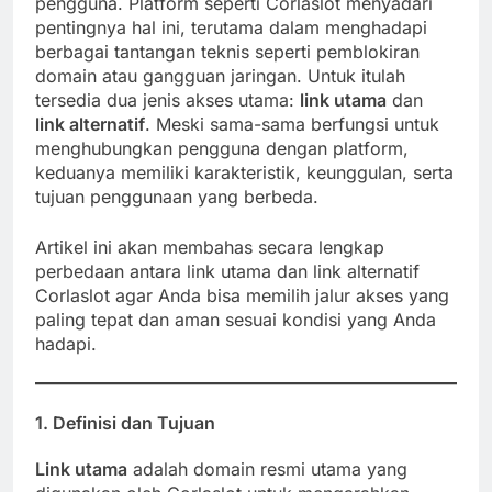
pengguna. Platform seperti Corlaslot menyadari
pentingnya hal ini, terutama dalam menghadapi
berbagai tantangan teknis seperti pemblokiran
domain atau gangguan jaringan. Untuk itulah
tersedia dua jenis akses utama:
link utama
dan
link alternatif
. Meski sama-sama berfungsi untuk
menghubungkan pengguna dengan platform,
keduanya memiliki karakteristik, keunggulan, serta
tujuan penggunaan yang berbeda.
Artikel ini akan membahas secara lengkap
perbedaan antara link utama dan link alternatif
Corlaslot agar Anda bisa memilih jalur akses yang
paling tepat dan aman sesuai kondisi yang Anda
hadapi.
1. Definisi dan Tujuan
Link utama
adalah domain resmi utama yang