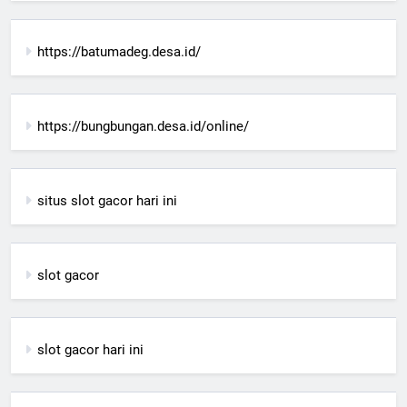
https://batumadeg.desa.id/
https://bungbungan.desa.id/online/
situs slot gacor hari ini
slot gacor
slot gacor hari ini