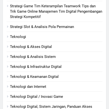
Strategi Game Tim Keterampilan Teamwork Tips dan
Trik Game Online Manajemen Tim Digital Pengembangan
Strategi Kompetitif
Strategi Slot & Analisis Pola Permainan
Teknologi
Teknologi & Akses Digital
Teknologi & Analisis Sistem
Teknologi & Infrastruktur Digital
Teknologi & Keamanan Digital
Teknologi dan Internet
Teknologi Digital / Inovasi Game
Teknologi Digital, Sistem Jaringan, Panduan Akses