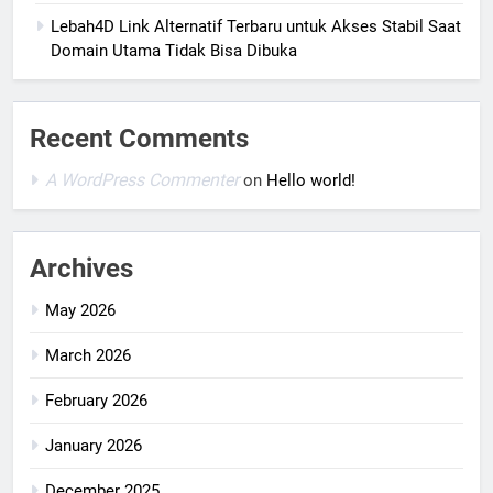
Lebah4D Link Alternatif Terbaru untuk Akses Stabil Saat
Domain Utama Tidak Bisa Dibuka
Recent Comments
A WordPress Commenter
on
Hello world!
Archives
May 2026
March 2026
February 2026
January 2026
December 2025