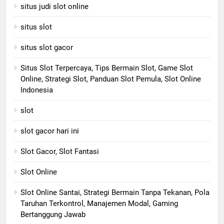
situs judi slot online
situs slot
situs slot gacor
Situs Slot Terpercaya, Tips Bermain Slot, Game Slot
Online, Strategi Slot, Panduan Slot Pemula, Slot Online
Indonesia
slot
slot gacor hari ini
Slot Gacor, Slot Fantasi
Slot Online
Slot Online Santai, Strategi Bermain Tanpa Tekanan, Pola
Taruhan Terkontrol, Manajemen Modal, Gaming
Bertanggung Jawab