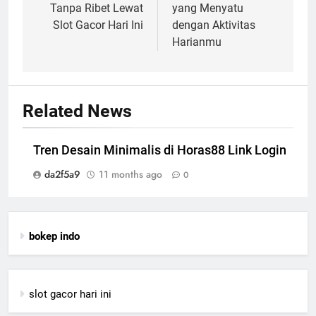
Tanpa Ribet Lewat
yang Menyatu
Slot Gacor Hari Ini
dengan Aktivitas
Harianmu
Related News
Tren Desain Minimalis di Horas88 Link Login
da2f5a9
11 months ago
0
bokep indo
slot gacor hari ini