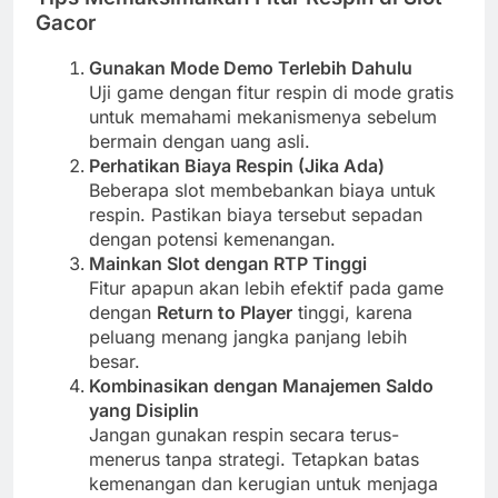
Gacor
Gunakan Mode Demo Terlebih Dahulu
Uji game dengan fitur respin di mode gratis
untuk memahami mekanismenya sebelum
bermain dengan uang asli.
Perhatikan Biaya Respin (Jika Ada)
Beberapa slot membebankan biaya untuk
respin. Pastikan biaya tersebut sepadan
dengan potensi kemenangan.
Mainkan Slot dengan RTP Tinggi
Fitur apapun akan lebih efektif pada game
dengan
Return to Player
tinggi, karena
peluang menang jangka panjang lebih
besar.
Kombinasikan dengan Manajemen Saldo
yang Disiplin
Jangan gunakan respin secara terus-
menerus tanpa strategi. Tetapkan batas
kemenangan dan kerugian untuk menjaga