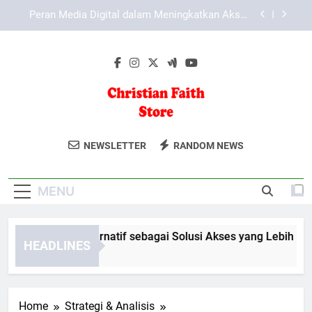
Skip
Login Tiara4D dan Cara Mengatasi Kendala Akses
to
Akun Pengguna
content
Sistem Monitoring Performa pada Lebah4D:
Strategi Menjaga Stabilitas dan Keandalan
Platform
LAE138 Link Alternatif sebagai Solusi Akses yang
Lebih Fleksibel dan Aman
Peran Media Digital dalam Meningkatkan Akses
Informasi Global
Christian Faith
Temukan Berbagai Produk Inspiratif
Login Tiara4D dan Cara Mengatasi Kendala Akses
NEWSLETTER
RANDOM NEWS
Akun Pengguna
Store
Yang Mendukung Iman Kristen Anda Di
Sistem Monitoring Performa pada Lebah4D:
Christian Faith Store.
Strategi Menjaga Stabilitas dan Keandalan
MENU
Platform
LAE138 Link Alternatif sebagai Solusi Akses yang Lebih Fleks
HEADLINES
3 Months Ago
Home
Strategi & Analisis