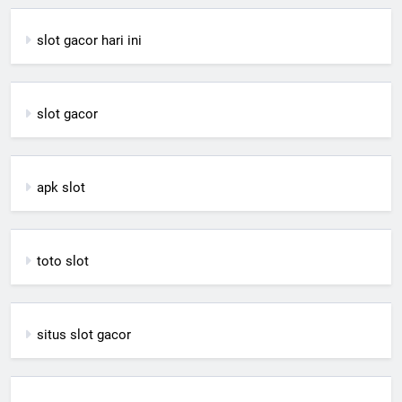
slot gacor hari ini
slot gacor
apk slot
toto slot
situs slot gacor