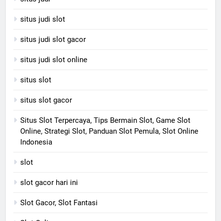
situs judi slot
situs judi slot gacor
situs judi slot online
situs slot
situs slot gacor
Situs Slot Terpercaya, Tips Bermain Slot, Game Slot
Online, Strategi Slot, Panduan Slot Pemula, Slot Online
Indonesia
slot
slot gacor hari ini
Slot Gacor, Slot Fantasi