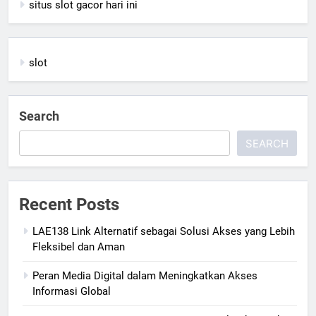
situs slot gacor hari ini
slot
Search
SEARCH
Recent Posts
LAE138 Link Alternatif sebagai Solusi Akses yang Lebih
Fleksibel dan Aman
Peran Media Digital dalam Meningkatkan Akses
Informasi Global