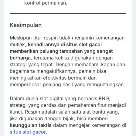
kontrol permainan.
Kesimpulan
Meskipun fitur respin tidak menjamin kemenangan
mutlak,
kehadirannya di situs slot gacor
memberikan peluang tambahan yang sangat
berharga
, terutama ketika digunakan dengan
strategi yang tepat. Dengan memahami kapan dan
bagaimana mengaktifkannya, pemain bisa
meningkatkan efektivitas bermain dan
memperbesar peluang hasil yang menguntungkan.
Dalam dunia slot digital yang berbasis RNG,
strategi yang cerdas dan pemahaman fitur menjadi
kunci. Respin adalah salah satu alat bantu yang,
jika digunakan dengan bijak, bisa memberi
keunggulan taktis
dalam mengejar kemenangan di
situs slot gacor
.