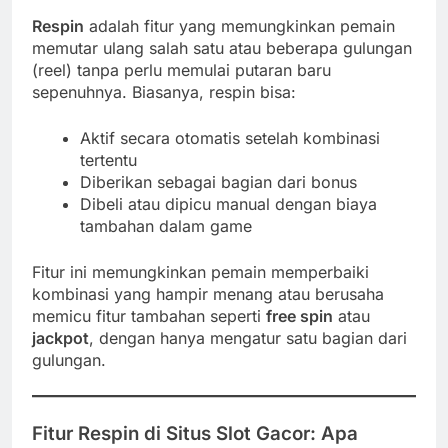
Respin
adalah fitur yang memungkinkan pemain
memutar ulang salah satu atau beberapa gulungan
(reel) tanpa perlu memulai putaran baru
sepenuhnya. Biasanya, respin bisa:
Aktif secara otomatis setelah kombinasi
tertentu
Diberikan sebagai bagian dari bonus
Dibeli atau dipicu manual dengan biaya
tambahan dalam game
Fitur ini memungkinkan pemain memperbaiki
kombinasi yang hampir menang atau berusaha
memicu fitur tambahan seperti
free spin
atau
jackpot
, dengan hanya mengatur satu bagian dari
gulungan.
Fitur Respin di Situs Slot Gacor: Apa