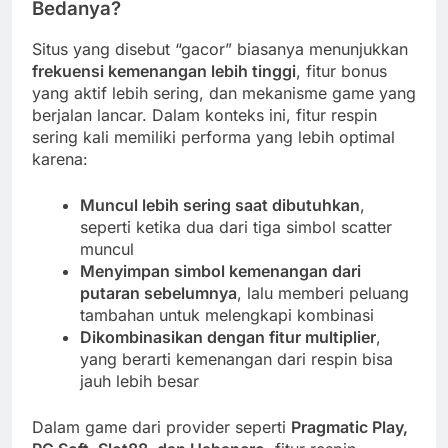
Bedanya?
Situs yang disebut “gacor” biasanya menunjukkan
frekuensi kemenangan lebih tinggi
, fitur bonus
yang aktif lebih sering, dan mekanisme game yang
berjalan lancar. Dalam konteks ini, fitur respin
sering kali memiliki performa yang lebih optimal
karena:
Muncul lebih sering saat dibutuhkan
,
seperti ketika dua dari tiga simbol scatter
muncul
Menyimpan simbol kemenangan dari
putaran sebelumnya
, lalu memberi peluang
tambahan untuk melengkapi kombinasi
Dikombinasikan dengan fitur multiplier
,
yang berarti kemenangan dari respin bisa
jauh lebih besar
Dalam game dari provider seperti
Pragmatic Play,