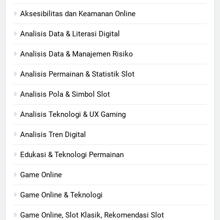
Aksesibilitas dan Keamanan Online
Analisis Data & Literasi Digital
Analisis Data & Manajemen Risiko
Analisis Permainan & Statistik Slot
Analisis Pola & Simbol Slot
Analisis Teknologi & UX Gaming
Analisis Tren Digital
Edukasi & Teknologi Permainan
Game Online
Game Online & Teknologi
Game Online, Slot Klasik, Rekomendasi Slot