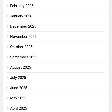
February 2026
January 2026
December 2025
November 2025
October 2025
September 2025
August 2025
July 2025
June 2025
May 2025
April 2025